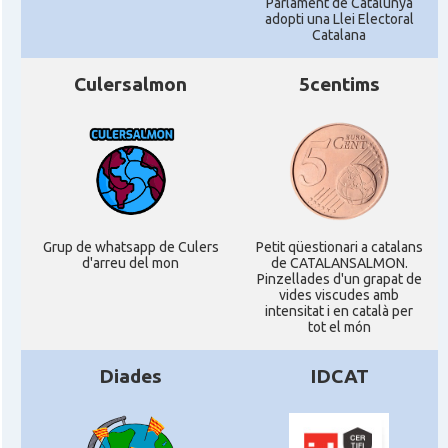
Parlament de Catalunya
adopti una Llei Electoral
Catalana
Culersalmon
5centims
Grup de whatsapp de Culers
Petit qüestionari a catalans
d'arreu del mon
de CATALANSALMON.
Pinzellades d'un grapat de
vides viscudes amb
intensitat i en català per
tot el món
Diades
IDCAT