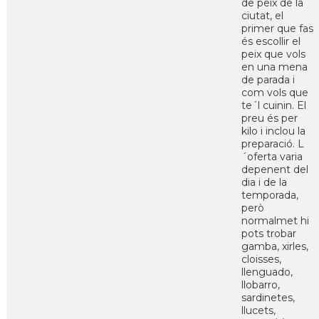
de peix de la
ciutat, el
primer que fas
és escollir el
peix que vols
en una mena
de parada i
com vols que
te´l cuinin. El
preu és per
kilo i inclou la
preparació. L
´oferta varia
depenent del
dia i de la
temporada,
però
normalmet hi
pots trobar
gamba, xirles,
cloisses,
llenguado,
llobarro,
sardinetes,
llucets,