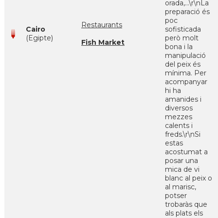
orada,...\r\nLa
preparació és
poc
Restaurants
Cairo
sofisticada
(Egipte)
però molt
Fish Market
bona i la
manipulació
del peix és
mínima. Per
acompanyar
hi ha
amanides i
diversos
mezzes
calents i
freds.\r\nSi
estas
acostumat a
posar una
mica de vi
blanc al peix o
al marisc,
potser
trobaràs que
als plats els