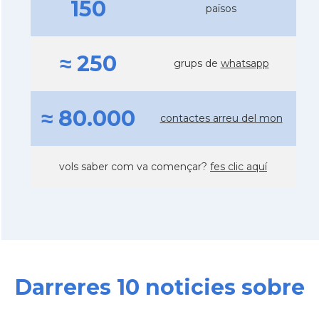
150
països
≈ 250
grups de
whatsapp
≈ 80.000
contactes arreu del mon
vols saber com va començar?
fes clic aquí
Darreres 10 noticies sobre