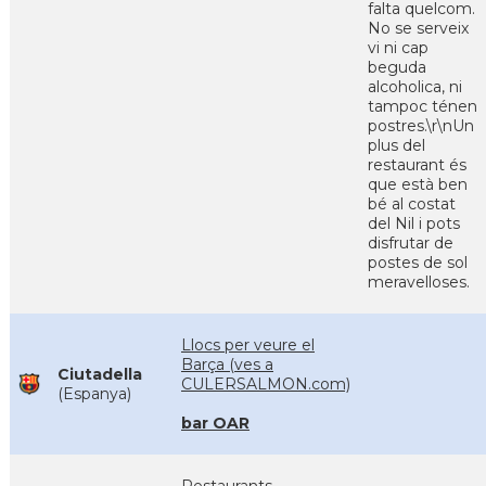
falta quelcom.
No se serveix
vi ni cap
beguda
alcoholica, ni
tampoc ténen
postres.\r\nUn
plus del
restaurant és
que està ben
bé al costat
del Nil i pots
disfrutar de
postes de sol
meravelloses.
Llocs per veure el
Barça (ves a
Ciutadella
CULERSALMON.com)
(Espanya)
bar OAR