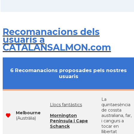
Recomanacions dels
usuaris a
CATALANSALMON.com
6 Recomanacions proposades pels nostres
usuaris
La
Llocs fantàstics
quintaesència
de cossta
Melbourne
Mornington
australiana, far,
(Austràlia)
Peninsula i Cape
i cangurs a
Schanck
tocar en
llibertat