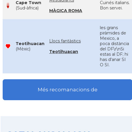
Restaurants
Cape Town
Cuinés italians.
(Sud-àfrica)
Bon servei.
MÀGICA ROMA
les grans
piràmides de
Mexico, a
Llocs fantàstics
Teotihuacan
poca distància
(Mèxic)
del DF\r\nSi
Teotihuacan
estas al DF; hi
has d'anar SI
O SI.
Més recomanacions de