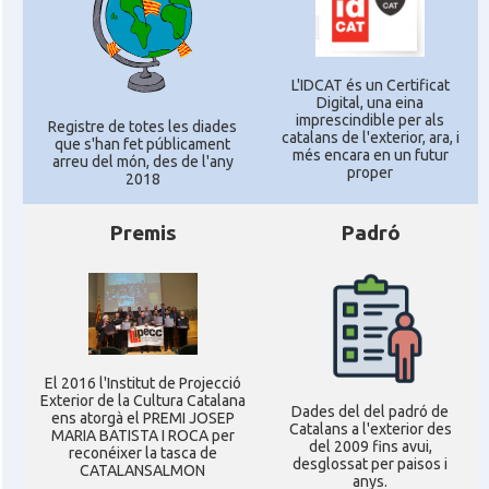
L'IDCAT és un Certificat
Digital, una eina
imprescindible per als
Registre de totes les diades
catalans de l'exterior, ara, i
que s'han fet públicament
més encara en un futur
arreu del món, des de l'any
proper
2018
Premis
Padró
El 2016 l'Institut de Projecció
Exterior de la Cultura Catalana
Dades del del padró de
ens atorgà el PREMI JOSEP
Catalans a l'exterior des
MARIA BATISTA I ROCA per
del 2009 fins avui,
reconéixer la tasca de
desglossat per paisos i
CATALANSALMON
anys.