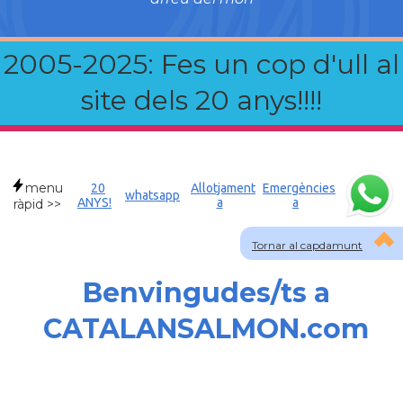
2005-2025: Fes un cop d'ull al
site dels 20 anys!!!!
menu
20
Allotjament
Emergències
whatsapp
ANYS!
a
a
ràpid >>
Tornar al capdamunt
Benvingudes/ts a
CATALANSALMON.com