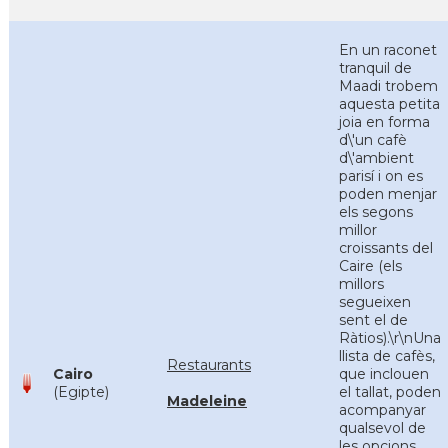
En un raconet
tranquil de
Maadi trobem
aquesta petita
joia en forma
d\'un cafè
d\'ambient
parisí i on es
poden menjar
els segons
millor
croissants del
Caire (els
millors
segueixen
sent el de
Ràtios).\r\nUna
llista de cafès,
Restaurants
Cairo
que inclouen
(Egipte)
el tallat, poden
Madeleine
acompanyar
qualsevol de
les opcions