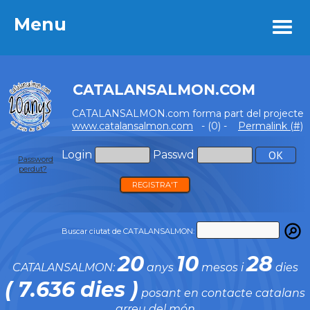
Menu
Menu
CATALANSALMON.COM
CATALANSALMON.com forma part del projecte
www.catalansalmon.com
- (0) -
Permalink (#)
Login
Passwd
Password
perdut?
REGISTRA'T
Buscar ciutat de CATALANSALMON:
20
10
28
CATALANSALMON:
anys
mesos i
dies
( 7.636 dies )
posant en contacte catalans
arreu del món