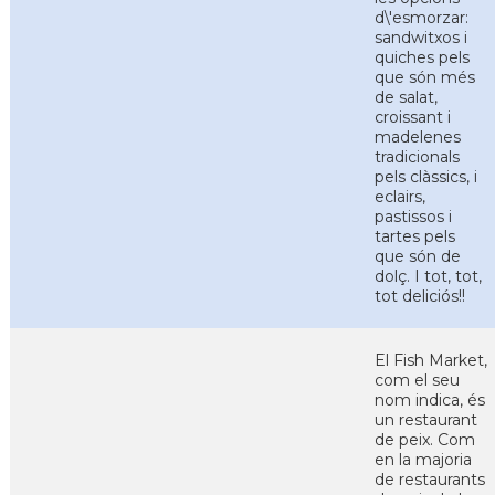
d\'esmorzar:
sandwitxos i
quiches pels
que són més
de salat,
croissant i
madelenes
tradicionals
pels clàssics, i
eclairs,
pastissos i
tartes pels
que són de
dolç. I tot, tot,
tot deliciós!!
El Fish Market,
com el seu
nom indica, és
un restaurant
de peix. Com
en la majoria
de restaurants