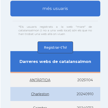
més usuaris
*Els usuaris registrats a la web "mare" de
catalansalmon (i no a una web local) són els que no
han trobat una web allà on viuen
Registrar-t'hi!
Darreres webs de catalansalmon
ANTÀRTIDA
20251104
Charleston
20240910
Coimbra
20240712