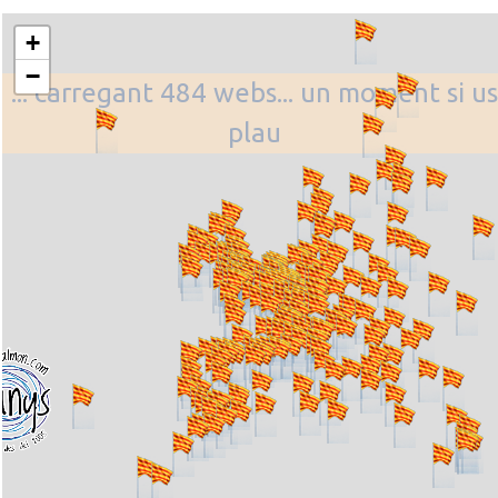
+
−
... carregant 484 webs... un moment si us
plau