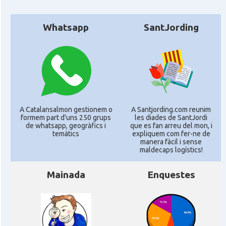
Whatsapp
SantJording
A Catalansalmon gestionem o
A Santjording.com reunim
formem part d'uns 250 grups
les diades de SantJordi
de whatsapp, geogràfics i
que es fan arreu del mon, i
temàtics
expliquem com fer-ne de
manera fàcil i sense
maldecaps logí­stics!
Mainada
Enquestes