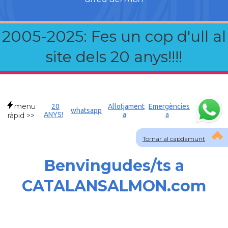
2005-2025: Fes un cop d'ull al
site dels 20 anys!!!!
menu
20
Allotjament
Emergències
whatsapp
ANYS!
a
a
ràpid >>
Tornar al capdamunt
Benvingudes/ts a
CATALANSALMON.com