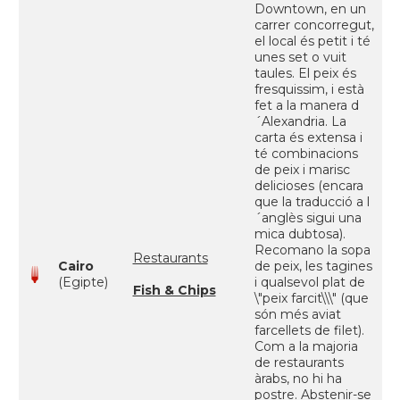
Downtown, en un
carrer concorregut,
el local és petit i té
unes set o vuit
taules. El peix és
fresquissim, i està
fet a la manera d
´Alexandria. La
carta és extensa i
té combinacions
de peix i marisc
delicioses (encara
que la traducció a l
´anglès sigui una
mica dubtosa).
Recomano la sopa
Restaurants
Cairo
de peix, les tagines
(Egipte)
i qualsevol plat de
Fish & Chips
\"peix farcit\\\" (que
són més aviat
farcellets de filet).
Com a la majoria
de restaurants
àrabs, no hi ha
postre. Abstenir-se