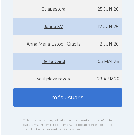
Calapastora
25 JUN 26
Joana SV
17 JUN 26
Anna Maria Estop i Graells
12 JUN 26
Berta Carol
05 MAI 26
saul plaza reyes
29 ABR 26
més usuaris
*Els usuaris registrats a la web "mare" de
catalansalmon (i no a una web local) són els que no
han trobat una web allà on viuen