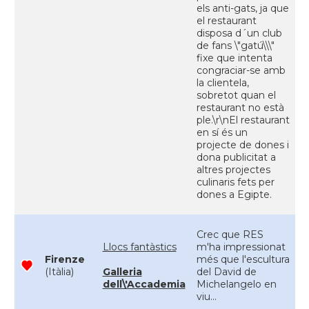
els anti-gats, ja que
el restaurant
disposa d´un club
de fans \"gatú\\\"
fixe que intenta
congraciar-se amb
la clientela,
sobretot quan el
restaurant no està
ple.\r\nEl restaurant
en sí és un
projecte de dones i
dona publicitat a
altres projectes
culinaris fets per
dones a Egipte.
Crec que RES
Llocs fantàstics
m'ha impressionat
Firenze
més que l'escultura
(Itàlia)
Galleria
del David de
dell\'Accademia
Michelangelo en
viu...