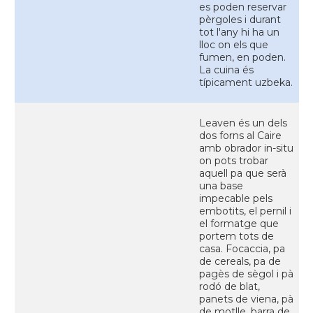
es poden reservar
pèrgoles i durant
tot l'any hi ha un
lloc on els que
fumen, en poden.
La cuina és
típicament uzbeka.
Leaven és un dels
dos forns al Caire
amb obrador in-situ
on pots trobar
aquell pa que serà
una base
impecable pels
embotits, el pernil i
el formatge que
portem tots de
casa. Focaccia, pa
de cereals, pa de
pagès de sègol i pà
rodó de blat,
panets de viena, pà
de motlle, barra de