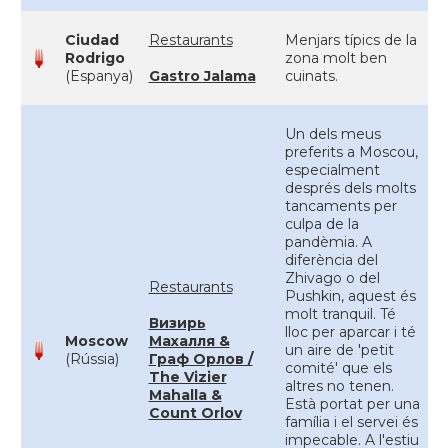
Ciudad
Restaurants
Menjars típics de la
Rodrigo
zona molt ben
(Espanya)
Gastro Jalama
cuinats.
Un dels meus
preferits a Moscou,
especialment
després dels molts
tancaments per
culpa de la
pandèmia. A
diferència del
Zhivago o del
Restaurants
Pushkin, aquest és
molt tranquil. Té
Визирь
lloc per aparcar i té
Moscow
Махалля &
un aire de 'petit
(Rússia)
Граф Орлов /
comité' que els
The Vizier
altres no tenen.
Mahalla &
Està portat per una
Count Orlov
família i el servei és
impecable. A l'estiu