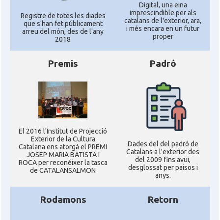
Digital, una eina
imprescindible per als
Registre de totes les diades
catalans de l'exterior, ara,
que s'han fet públicament
i més encara en un futur
arreu del món, des de l'any
proper
2018
Premis
Padró
El 2016 l'Institut de Projecció
Exterior de la Cultura
Dades del del padró de
Catalana ens atorgà el PREMI
Catalans a l'exterior des
JOSEP MARIA BATISTA I
del 2009 fins avui,
ROCA per reconéixer la tasca
desglossat per paisos i
de CATALANSALMON
anys.
Rodamons
Retorn