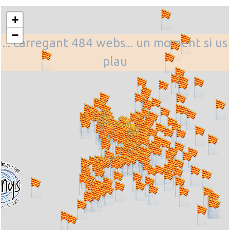
+
−
... carregant 484 webs... un moment si us
plau