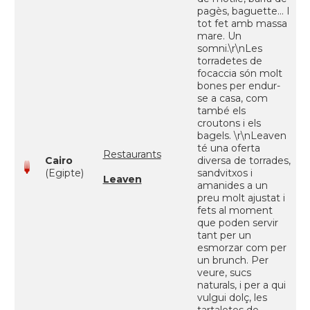
pagès, baguette... I
tot fet amb massa
mare. Un
somni.\r\nLes
torradetes de
focaccia són molt
bones per endur-
se a casa, com
també els
croutons i els
bagels. \r\nLeaven
té una oferta
Restaurants
Cairo
diversa de torrades,
(Egipte)
sandvitxos i
Leaven
amanides a un
preu molt ajustat i
fets al moment
que poden servir
tant per un
esmorzar com per
un brunch. Per
veure, sucs
naturals, i per a qui
vulgui dolç, les