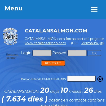
Menu
Menu
CATALANSALMON.COM
CATALANSALMON.com forma part del projecte
www.catalansalmon.com
- (0) -
Permalink (#)
Login
Passwd
Password
perdut?
REGISTRA'T
Buscar ciutat de CATALANSALMON:
20
10
26
CATALANSALMON:
anys
mesos i
dies
( 7.634 dies )
posant en contacte catalans
arreu del món