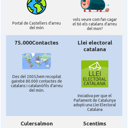
vols veure com fan cagar
Portal de Castellers d'arreu
el tió els catalans d'arreu
del món
del mon?
75.000Contactes
Llei electoral
catalana
Des del 2005,hem recopilat
gairebé 80.000 contactes de
catalans i catalanòfils d'arreu
del món.
Iniciativa per que el
Parlament de Catalunya
adopti una Llei Electoral
Catalana
Culersalmon
5centims