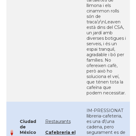
tartaletes de
llimona i els
cinammon rolls
són de
traca.\r\nLeaven
està dins del CSA,
un jardí amb
diverses botigues i
serveis, i és un
espai tranquil,
agradable i bó per
famílies. No
ofereixen cafè,
però això ho
soluciona el veí,
que ténen tota la
cafeïna que
podem necessitar.
IM-PRESSIONAT
llibreria-cafeteria,
Ciudad
Restaurants
es una d\'una
de
cadena, pero
México
Cafebreria el
segurament es de