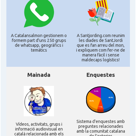
A Catalansalmon gestionem o
A Santjording.com reunim
formem part d'uns 250 grups
les diades de SantJordi
de whatsapp, geogràfics i
que es fan arreu del mon,
temàtics
i expliquem com fer-ne de
manera fàcil i sense
maldecaps logí­stics!
Mainada
Enquestes
Sistema d'enquestes amb
Ví­deos, activitats, grups i
preguntes relacionades
informació audiovisual en
amb la comunitat catalana
català relacionada amb els