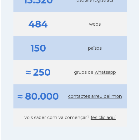
15.320
484
webs
150
països
≈ 250
grups de
whatsapp
≈ 80.000
contactes arreu del mon
vols saber com va començar?
fes clic aquí