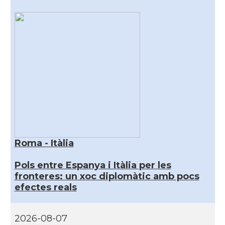
Roma - Itàlia
Pols entre Espanya i Itàlia per les
fronteres: un xoc diplomàtic amb pocs
efectes reals
2026-08-07