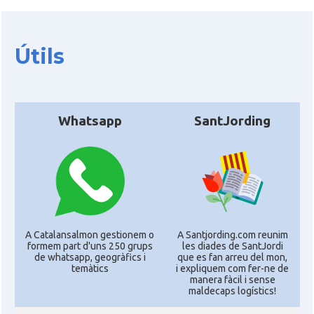
Útils
Whatsapp
SantJording
A Catalansalmon gestionem o
A Santjording.com reunim
formem part d'uns 250 grups
les diades de SantJordi
de whatsapp, geogràfics i
que es fan arreu del mon,
temàtics
i expliquem com fer-ne de
manera fàcil i sense
maldecaps logí­stics!