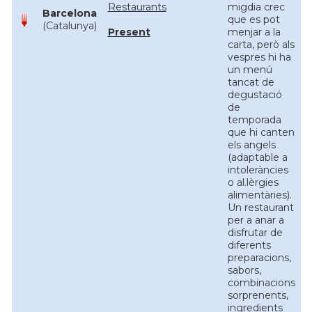
Restaurants
migdia crec
Barcelona
que es pot
(Catalunya)
Present
menjar a la
carta, però als
vespres hi ha
un menú
tancat de
degustació
de
temporada
que hi canten
els angels
(adaptable a
intoleràncies
o al.lèrgies
alimentàries).
Un restaurant
per a anar a
disfrutar de
diferents
preparacions,
sabors,
combinacions
sorprenents,
ingredients