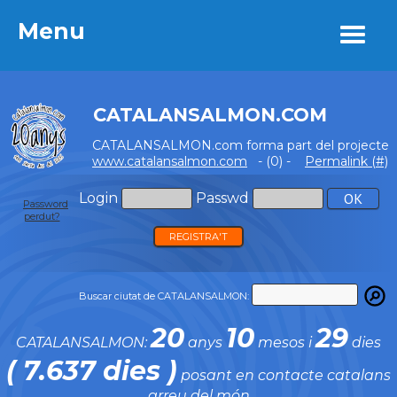
Menu
Menu
CATALANSALMON.COM
CATALANSALMON.com forma part del projecte
www.catalansalmon.com
- (0) -
Permalink (#)
Login
Passwd
Password
perdut?
REGISTRA'T
Buscar ciutat de CATALANSALMON:
20
10
29
CATALANSALMON:
anys
mesos i
dies
( 7.637 dies )
posant en contacte catalans
arreu del món