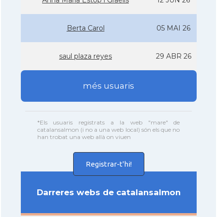
Anna Maria Estop i Graells
12 JUN 26
Berta Carol
05 MAI 26
saul plaza reyes
29 ABR 26
més usuaris
*Els usuaris registrats a la web "mare" de
catalansalmon (i no a una web local) són els que no
han trobat una web allà on viuen
Registrar-t'hi!
Darreres webs de catalansalmon