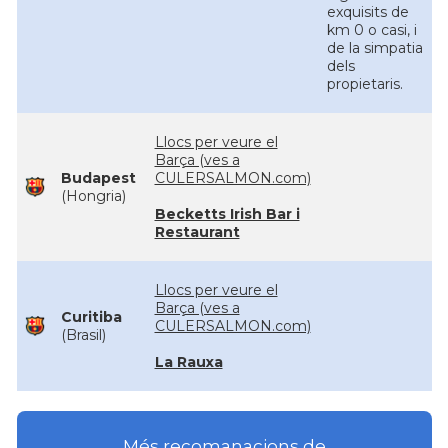
exquisits de
km 0 o casi, i
de la simpatia
dels
propietaris.
Llocs per veure el
Barça (ves a
Budapest
CULERSALMON.com)
(Hongria)
Becketts Irish Bar i
Restaurant
Llocs per veure el
Barça (ves a
Curitiba
CULERSALMON.com)
(Brasil)
La Rauxa
Més recomanacions de