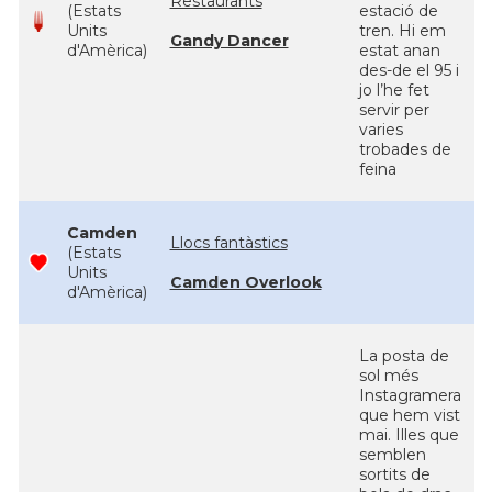
Restaurants
(Estats
estació de
Units
tren. Hi em
Gandy Dancer
d'Amèrica)
estat anan
des-de el 95 i
jo l’he fet
servir per
varies
trobades de
feina
Camden
Llocs fantàstics
(Estats
Units
Camden Overlook
d'Amèrica)
La posta de
sol més
Instagramera
que hem vist
mai. Illes que
semblen
sortits de