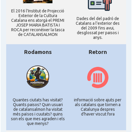
El 2016 l'Institut de Projecció
Exterior de la Cultura
Dades del del padró de
Catalana ens atorgà el PREMI
Catalans a l'exterior des
JOSEP MARIA BATISTA I
del 2009 fins avui,
ROCA per reconéixer la tasca
desglossat per paisos i
de CATALANSALMON
anys.
Rodamons
Retorn
Quantes ciutats has visitat?
informació sobre ajuts per
Quants paisos? Quin usuari
als catalans que tornen a
de catalansalmon ha visitat
Catalunya despres
més països i cuutats? quins
d'haver viscut fora
son els que mes agraden i els
que menys?