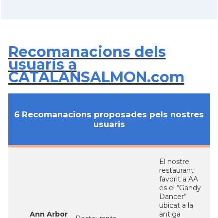
Recomanacions dels
usuaris a
CATALANSALMON.com
6 Recomanacions proposades pels nostres
usuaris
El nostre
restaurant
favorit a AA
es el “Gandy
Dancer”
ubicat a la
Ann Arbor
antiga