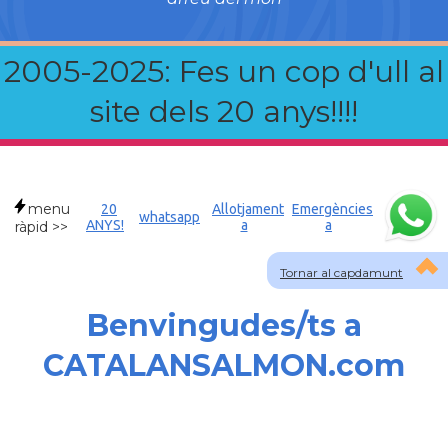
2005-2025: Fes un cop d'ull al
site dels 20 anys!!!!
menu
20
Allotjament
Emergències
whatsapp
ANYS!
a
a
ràpid >>
Tornar al capdamunt
Benvingudes/ts a
CATALANSALMON.com