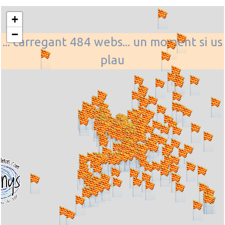
+
−
... carregant 484 webs... un moment si us
plau