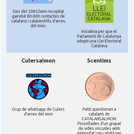
Des del 2005,hem recopilat
gairebé 80.000 contactes de
catalans i catalanòfils d'arreu
del món.
Iniciativa per que el
Parlament de Catalunya
adopti una Llei Electoral
Catalana
Culersalmon
5centims
Grup de whatsapp de Culers
Petit qüestionari a
d'arreu del mon
catalans de
CATALANSALMON.
Pinzellades d'un grapat
de vides viscudes amb
intensitat i en català per