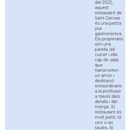
del 2022,
aquest
restaurant de
Sant Gervasi
és una petita
joia
gastronònica.
Els propietaris
són una
parella (ell
cuiner i ella
cap de sala)
que
transmeten
un amor i
dedicació
extraordinaris
a la professió
a través dels
detalls i del
menjar. El
restaurant és
molt petit, té
cinc o sis
taules. Al