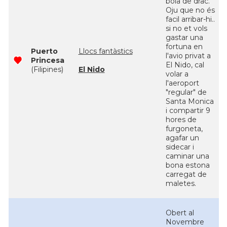
bola de drac.
Oju que no és
facil arribar-hi..
si no et vols
gastar una
fortuna en
Puerto
Llocs fantàstics
l'avio privat a
Princesa
El Nido, cal
(Filipines)
El Nido
volar a
l'aeroport
"regular" de
Santa Monica
i compartir 9
hores de
furgoneta,
agafar un
sidecar i
caminar una
bona estona
carregat de
maletes.
Obert al
Novembre