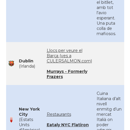
el bitllet,
amb tot
l'avio
esperant.
Una puta
colla de
mafiosos.
Llocs per veure el
Barça (ves a
Dublin
CULERSALMON.com)
(Irlanda)
Murrays - Formerly
Frazers
Cuina
Italiana d’alt
nivell
New York
enmitg d’un
City
Restaurants
mercat
(Estats
Italià on
Units
Eataly NYC Flatiron
poder