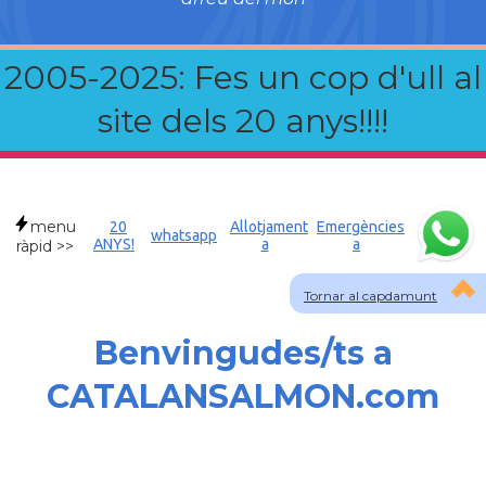
2005-2025: Fes un cop d'ull al
site dels 20 anys!!!!
menu
20
Allotjament
Emergències
whatsapp
ANYS!
a
a
ràpid >>
Tornar al capdamunt
Benvingudes/ts a
CATALANSALMON.com