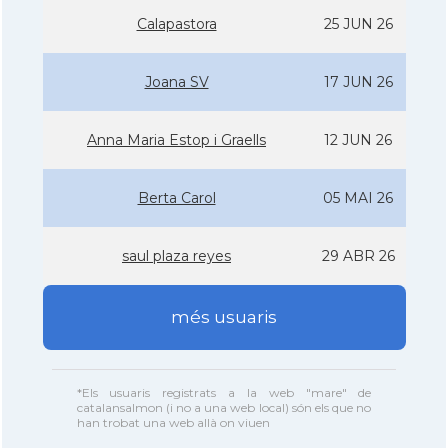
Calapastora
25 JUN 26
Joana SV
17 JUN 26
Anna Maria Estop i Graells
12 JUN 26
Berta Carol
05 MAI 26
saul plaza reyes
29 ABR 26
més usuaris
*Els usuaris registrats a la web "mare" de
catalansalmon (i no a una web local) són els que no
han trobat una web allà on viuen