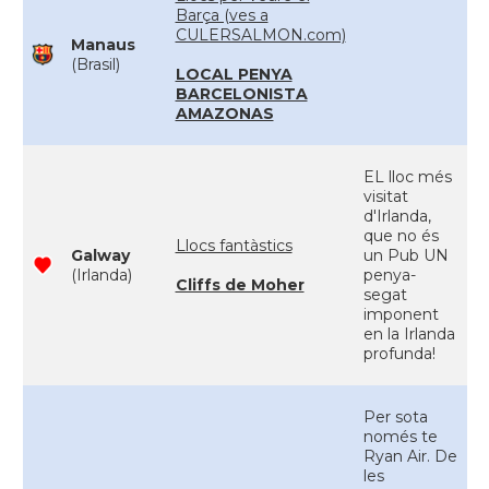
Barça (ves a
CULERSALMON.com)
Manaus
(Brasil)
LOCAL PENYA
BARCELONISTA
AMAZONAS
EL lloc més
visitat
d'Irlanda,
que no és
Llocs fantàstics
Galway
un Pub UN
(Irlanda)
penya-
Cliffs de Moher
segat
imponent
en la Irlanda
profunda!
Per sota
només te
Ryan Air. De
les