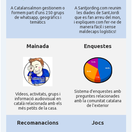
A Catalansalmon gestionem o
A Santjording.com reunim
formem part d'uns 250 grups
les diades de SantJordi
de whatsapp, geogràfics i
que es fan arreu del mon,
temàtics
i expliquem com fer-ne de
manera fàcil i sense
maldecaps logí­stics!
Mainada
Enquestes
Sistema d'enquestes amb
Ví­deos, activitats, grups i
preguntes relacionades
informació audiovisual en
amb la comunitat catalana
català relacionada amb els
de l'exterior
més petits de la casa.
Recomanacions
Jocs