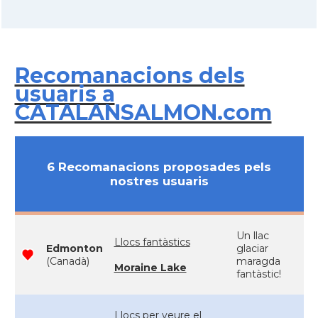
Recomanacions dels
usuaris a
CATALANSALMON.com
6 Recomanacions proposades pels
nostres usuaris
Un llac
Llocs fantàstics
Edmonton
glaciar
(Canadà)
maragda
Moraine Lake
fantàstic!
Llocs per veure el