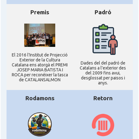
Premis
Padró
El 2016 l'Institut de Projecció
Exterior de la Cultura
Dades del del padró de
Catalana ens atorgà el PREMI
Catalans a l'exterior des
JOSEP MARIA BATISTA I
del 2009 fins avui,
ROCA per reconéixer la tasca
desglossat per paisos i
de CATALANSALMON
anys.
Rodamons
Retorn