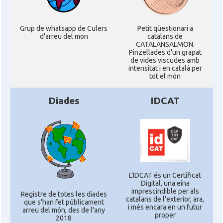
Grup de whatsapp de Culers
Petit qüestionari a
d'arreu del mon
catalans de
CATALANSALMON.
Pinzellades d'un grapat
de vides viscudes amb
intensitat i en català per
tot el món
Diades
IDCAT
L'IDCAT és un Certificat
Digital, una eina
imprescindible per als
Registre de totes les diades
catalans de l'exterior, ara,
que s'han fet públicament
i més encara en un futur
arreu del món, des de l'any
proper
2018