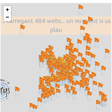
+
−
... carregant 484 webs... un moment si us
plau