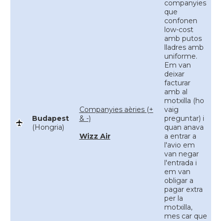
companyies
que
confonen
low-cost
amb putos
lladres amb
uniforme.
Em van
deixar
facturar
amb al
motxilla (ho
Companyies aèries (+
vaig
Budapest
& -)
preguntar) i
(Hongria)
quan anava
Wizz Air
a entrar a
l'avio em
van negar
l'entrada i
em van
obligar a
pagar extra
per la
motxilla,
mes car que