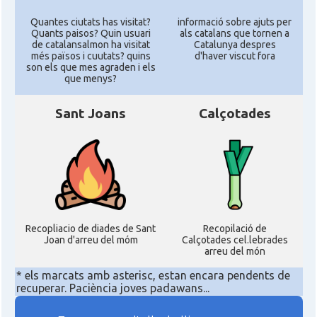
Quantes ciutats has visitat?
informació sobre ajuts per
Quants paisos? Quin usuari
als catalans que tornen a
de catalansalmon ha visitat
Catalunya despres
més països i cuutats? quins
d'haver viscut fora
son els que mes agraden i els
que menys?
Sant Joans
Calçotades
Recopliacio de diades de Sant
Recopilació de
Joan d'arreu del móm
Calçotades cel.lebrades
arreu del món
* els marcats amb asterisc, estan encara pendents de
recuperar. Paciència joves padawans...