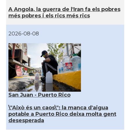
A Angola, la guerra de l'Iran fa els pobres
més pobres i els rics més rics
2026-08-08
San Juan - Puerto Rico
\"Això és un caos\": la manca d'aigua
potable a Puerto Rico deixa molta gent
desesperada