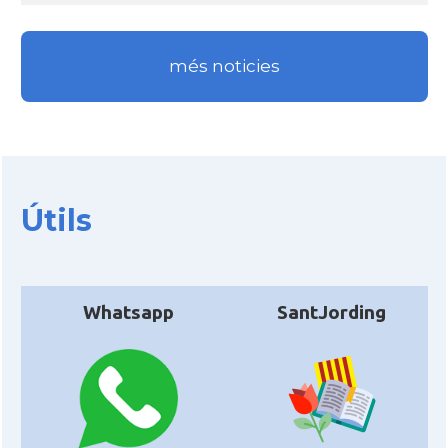
més noticies
Útils
Whatsapp
SantJording