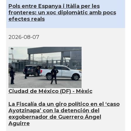
Pols entre Espanya i Itàlia per les
fronteres: un xoc diplomàtic amb pocs
efectes reals
2026-08-07
Ciudad de México (DF) - Mèxic
La Fiscalía da un giro político en el ‘caso
Ayotzinapa’ con la detención del
exgobernador de Guerrero Ángel
Aguirre