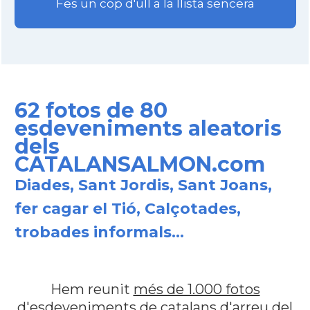
Fes un cop d'ull a la llista sencera
62 fotos de 80
esdeveniments aleatoris
dels
CATALANSALMON.com
Diades, Sant Jordis, Sant Joans,
fer cagar el Tió, Calçotades,
trobades informals...
Hem reunit
més de 1.000 fotos
d'esdeveniments de catalans d'arreu del