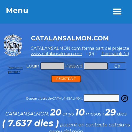
Menu
Menu
CATALANSALMON.COM
CATALANSALMON.com forma part del projecte
www.catalansalmon.com
- (0) -
Permalink (#)
Login
Passwd
Password
perdut?
REGISTRA'T
Buscar ciutat de CATALANSALMON:
20
10
29
CATALANSALMON:
anys
mesos i
dies
( 7.637 dies )
posant en contacte catalans
arreu del món