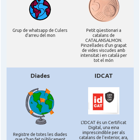
Grup de whatsapp de Culers
Petit qüestionari a
d'arreu del mon
catalans de
CATALANSALMON.
Pinzellades d'un grapat
de vides viscudes amb
intensitat i en català per
tot el món
Diades
IDCAT
L'IDCAT és un Certificat
Digital, una eina
imprescindible per als
Registre de totes les diades
catalans de l'exterior, ara,
que s'han fet públicament