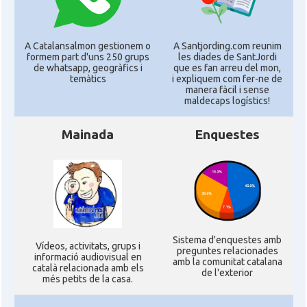
A Catalansalmon gestionem o
A Santjording.com reunim
formem part d'uns 250 grups
les diades de SantJordi
de whatsapp, geogràfics i
que es fan arreu del mon,
temàtics
i expliquem com fer-ne de
manera fàcil i sense
maldecaps logí­stics!
Mainada
Enquestes
Sistema d'enquestes amb
Ví­deos, activitats, grups i
preguntes relacionades
informació audiovisual en
amb la comunitat catalana
català relacionada amb els
de l'exterior
més petits de la casa.