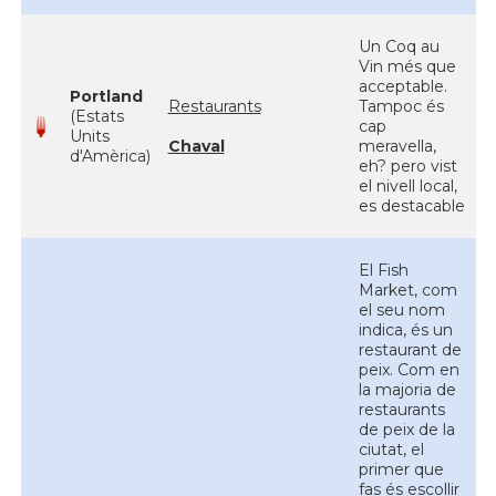
Un Coq au
Vin més que
acceptable.
Portland
Restaurants
Tampoc és
(Estats
cap
Units
Chaval
meravella,
d'Amèrica)
eh? pero vist
el nivell local,
es destacable
El Fish
Market, com
el seu nom
indica, és un
restaurant de
peix. Com en
la majoria de
restaurants
de peix de la
ciutat, el
primer que
fas és escollir