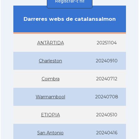
Registrar-t'hi!
Darreres webs de catalansalmon
ANTÀRTIDA
20251104
Charleston
20240910
Coimbra
20240712
Warrnambool
20240708
ETIOPIA
20240510
San Antonio
20240416