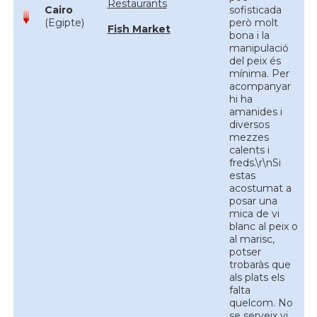
Restaurants
Cairo
sofisticada
(Egipte)
però molt
Fish Market
bona i la
manipulació
del peix és
mínima. Per
acompanyar
hi ha
amanides i
diversos
mezzes
calents i
freds.\r\nSi
estas
acostumat a
posar una
mica de vi
blanc al peix o
al marisc,
potser
trobaràs que
als plats els
falta
quelcom. No
se serveix vi