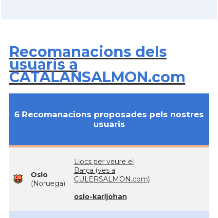
Recomanacions dels
usuaris a
CATALANSALMON.com
6 Recomanacions proposades pels nostres
usuaris
Llocs per veure el
Barça (ves a
Oslo
CULERSALMON.com)
(Noruega)
oslo-karljohan