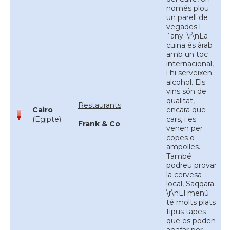
només plou
un parell de
vegades l
´any. \r\nLa
cuina és àrab
amb un toc
internacional,
i hi serveixen
alcohol. Els
vins són de
qualitat,
Restaurants
Cairo
encara que
(Egipte)
cars, i es
Frank & Co
venen per
copes o
ampolles.
També
podreu provar
la cervesa
local, Saqqara.
\r\nEl menú
té molts plats
tipus tapes
que es poden