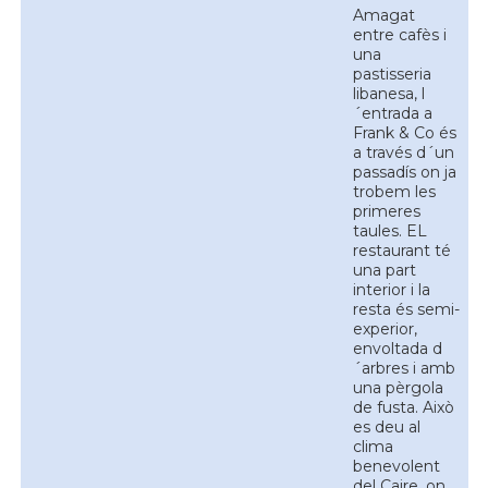
Amagat
entre cafès i
una
pastisseria
libanesa, l
´entrada a
Frank & Co és
a través d´un
passadís on ja
trobem les
primeres
taules. EL
restaurant té
una part
interior i la
resta és semi-
experior,
envoltada d
´arbres i amb
una pèrgola
de fusta. Això
es deu al
clima
benevolent
del Caire, on