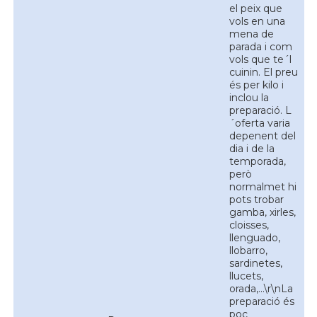
el peix que
vols en una
mena de
parada i com
vols que te´l
cuinin. El preu
és per kilo i
inclou la
preparació. L
´oferta varia
depenent del
dia i de la
temporada,
però
normalmet hi
pots trobar
gamba, xirles,
cloisses,
llenguado,
llobarro,
sardinetes,
llucets,
orada,...\r\nLa
preparació és
poc