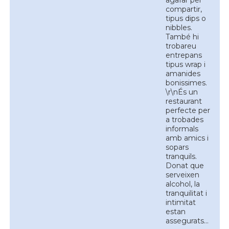
agafar per
compartir,
tipus dips o
nibbles.
També hi
trobareu
entrepans
tipus wrap i
amanides
bonissimes.
\r\nÉs un
restaurant
perfecte per
a trobades
informals
amb amics i
sopars
tranquils.
Donat que
serveixen
alcohol, la
tranquilitat i
intimitat
estan
assegurats...