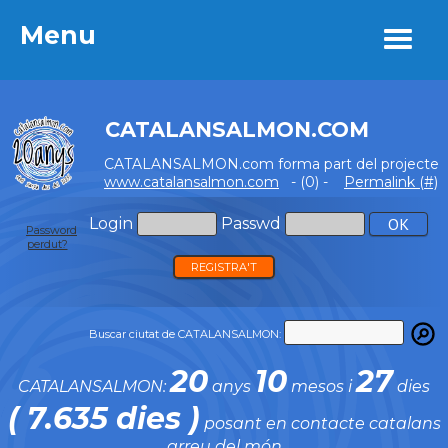
Menu
Menu
CATALANSALMON.COM
CATALANSALMON.com forma part del projecte
www.catalansalmon.com
- (0) -
Permalink (#)
Login
Passwd
Password
perdut?
REGISTRA'T
Buscar ciutat de CATALANSALMON:
20
10
27
CATALANSALMON:
anys
mesos i
dies
( 7.635 dies )
posant en contacte catalans
arreu del món