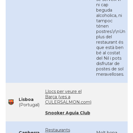
ni cap
beguda
alcoholica, ni
tampoc
ténen
postres.\r\nUn
plus del
restaurant és
que està ben
bé al costat
del Nil i pots
disfrutar de
postes de sol
meravelloses.
Llocs per veure el
Barça (ves a
Lisboa
CULERSALMON.com)
(Portugal)
Snooker Aguia Club
Restaurants
Canberra
Molt bona