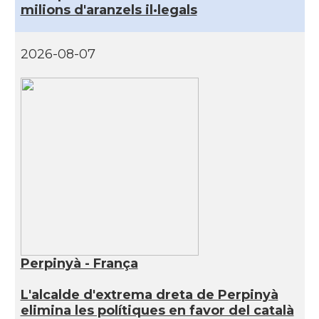
milions d'aranzels il·legals
2026-08-07
Perpinyà - França
L'alcalde d'extrema dreta de Perpinyà
elimina les polítiques en favor del català