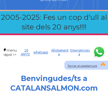
2005-2025: Fes un cop d'ull al
site dels 20 anys!!!!
menu
20
Allotjament
Emergències
whatsapp
ANYS!
a
a
ràpid >>
Tornar al capdamunt
Benvingudes/ts a
CATALANSALMON.com