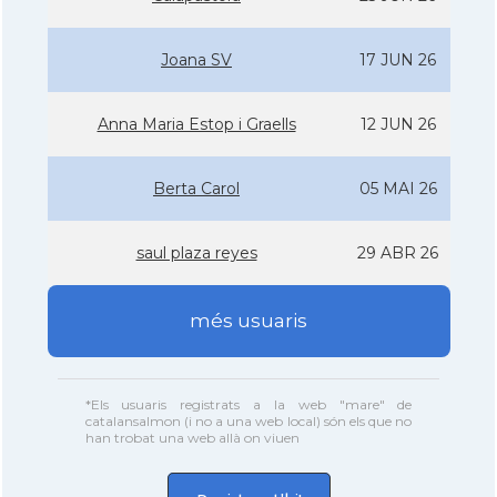
Joana SV
17 JUN 26
Anna Maria Estop i Graells
12 JUN 26
Berta Carol
05 MAI 26
saul plaza reyes
29 ABR 26
més usuaris
*Els usuaris registrats a la web "mare" de
catalansalmon (i no a una web local) són els que no
han trobat una web allà on viuen