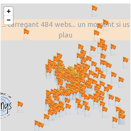
+
−
... carregant 484 webs... un moment si us
plau