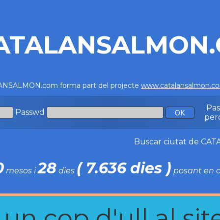
ATALANSALMON
NSALMON.com forma part del projecte
www.catalansalmon.c
Pa
Passwd
per
Buscar ciutat de C
0
28
( 7.636 dies )
mesos i
dies
posant en c
n cop d'ull al site