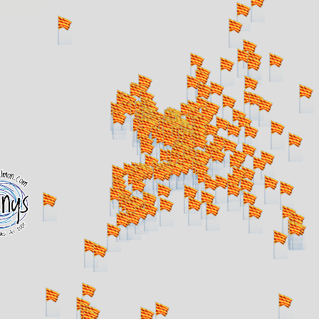
. carregant 484 webs... un moment si us p