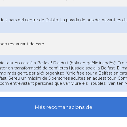
dels bars del centre de Dublin. La parada de bus del davant es di
bon restaurant de carn
nic tour en català a Belfast! Dia duit (hola en gaèlic irlandès)! Em
ter en transformació de conflictes i justícia social a Belfast. El m
amb més gent, per això organitzo l'únic free tour a Belfast en cata
fast. Sereu un màxim de 5 persones adultes en aquest tour. Comp
í com entrevistant persones que van viure els Troubles i van tenir-
Més recomanacions de