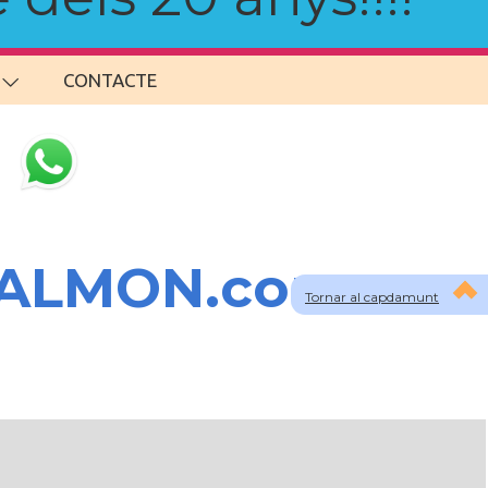
CONTACTE
SALMON.com
Tornar al capdamunt