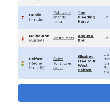
Pubs / per
The
Dublin
anar de
Bleeding
Un 
(Irlanda)
festa
Horse
Melbourne
Angus &
Restaurants
Un 
(Austràlia)
Bon
L'ú
Elisabet -
Belfast
Guies
màs
Free tour
(Regne
Turístics en
lo 
West
Unit (UK))
català
Bel
Belfast
aix