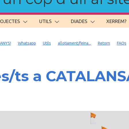
ROJECTES
UTILS
DIADES
XERREM?
 ANYS!
Whatsapp
Utils
allotjament/feina...
Retorn
FAQs
es/ts a CATALAN