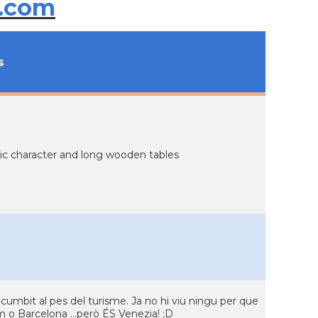
.com
s
stic character and long wooden tables
a sucumbit al pes del turisme. Ja no hi viu ningu per que
 o Barcelona ...però ÉS Venezia! ;D