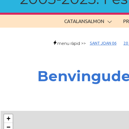
CATALANSALMON
P
menu ràpid >>
SANT JOAN 06
20
Benvingud
+
−