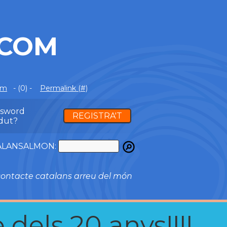
.COM
om
- (0) -
Permalink (#)
ssword
REGISTRA'T
dut?
ATALANSALMON:
ontacte catalans arreu del món
 dels 20 anys!!!!