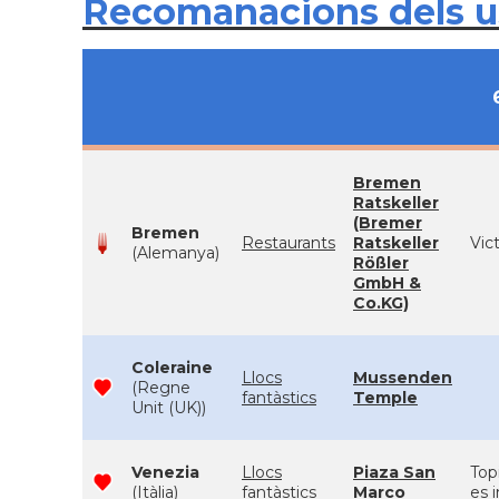
Recomanacions dels 
Bremen
Ratskeller
(Bremer
Bremen
Restaurants
Ratskeller
Vic
(Alemanya)
Rößler
GmbH &
Co.KG)
Coleraine
Llocs
Mussenden
(Regne
fantàstics
Temple
Unit (UK))
Venezia
Llocs
Piaza San
Topi
(Itàlia)
fantàstics
Marco
es 