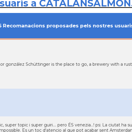
usuaris a CATALANSALMON
6 Recomanacions proposades pels nostres usuari
tor gonzález Schüttinger is the place to go, a brewery with a ru
c, super topic i super guiri.... pero ÉS venezia...! ps: La ciutat h
impossible. Es un toc d'atencio al que pot acabar sent Amsterdam