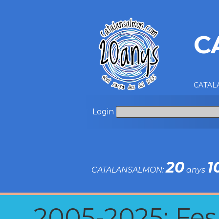
C
CATALA
Login
20
1
CATALANSALMON:
anys
2005-2025: Fes u