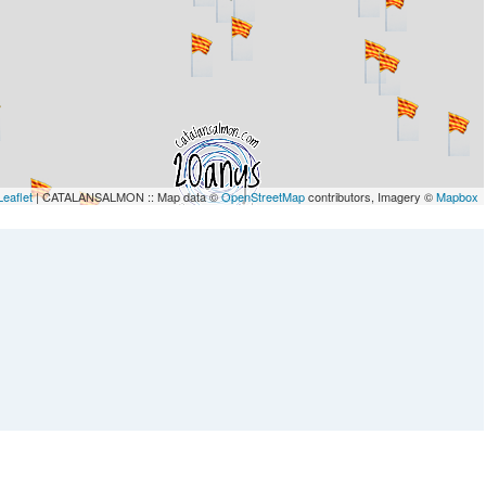
Leaflet
| CATALANSALMON :: Map data ©
OpenStreetMap
contributors, Imagery ©
Mapbox