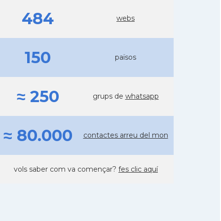
484
webs
150
països
≈ 250
grups de
whatsapp
≈ 80.000
contactes arreu del mon
vols saber com va començar?
fes clic aquí