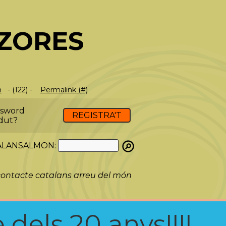
AZORES
m
- (122) -
Permalink (#)
ssword
REGISTRA'T
dut?
ATALANSALMON:
ontacte catalans arreu del món
 dels 20 anys!!!!