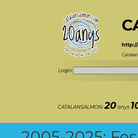
C
http:
Catalan
Login
20
1
CATALANSALMON:
anys
2005-2025: Fes u