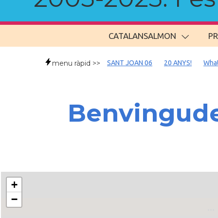
CATALANSALMON
P
menu ràpid >>
SANT JOAN 06
20 ANYS!
Wha
Benvingudes
+
−
..