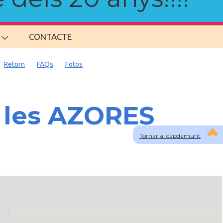
CONTACTE
Retorn
FAQs
Fotos
a les AZORES
Tornar al capdamunt
lau