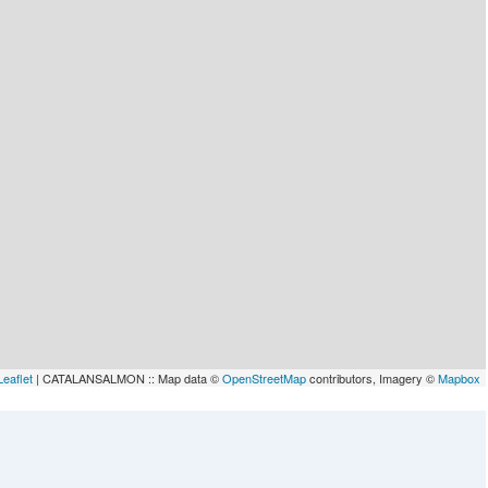
Leaflet
| CATALANSALMON :: Map data ©
OpenStreetMap
contributors, Imagery ©
Mapbox