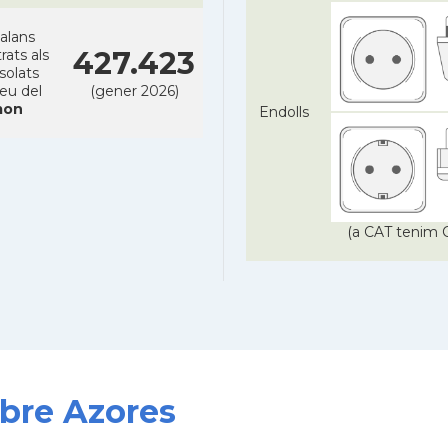
alans
427.423
rats als
solats
reu del
(gener 2026)
on
Endolls
(a CAT tenim C
obre Azores