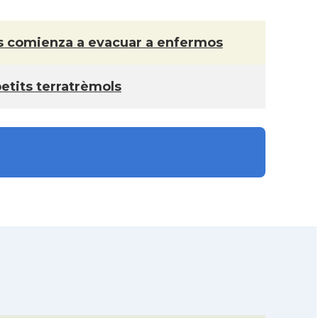
ras comienza a evacuar a enfermos
etits terratrèmols