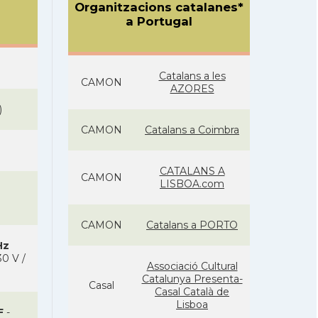
Organitzacions catalanes*
a Portugal
Catalans a les
CAMON
AZORES
)
CAMON
Catalans a Coimbra
CATALANS A
CAMON
LISBOA.com
CAMON
Catalans a PORTO
Hz
0 V /
Associació Cultural
Catalunya Presenta-
Casal
Casal Català de
Lisboa
F
-