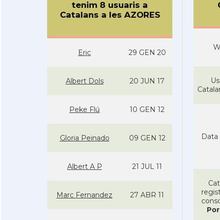
tenim 8 usuaris a
Catalans a les AZORES
W
Eric
29 GEN 20
Us
Albert Dols
20 JUN 17
Catal
Peke Flú
10 GEN 12
Data 
Gloria Peinado
09 GEN 12
Albert A P
21 JUL 11
Cat
regist
Marc Fernandez
27 ABR 11
conso
Por