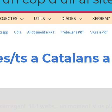
ROJECTES
UTILS
DIADES
XERREM?
tsapp
Utils
Allotjament a PRT
Treballar a PRT
Viure a PRT
/ts a Catalans 
. carregant 484 webs... un moment si us p