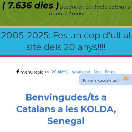
( 7.636 dies )
posant en contacte catalans
arreu del món
2005-2025: Fes un cop d'ull al
site dels 20 anys!!!!
menu ràpid >>
20 ANYS!
whatsapp
faqs
Fotos
Tornar al capdamunt
Benvingudes/ts a
Catalans a les KOLDA,
Senegal