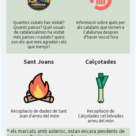
Quantes ciutats has visitat?
informació sobre ajuts per
Quants paisos? Quin usuari
als catalans que tornen a
de catalansalmon ha visitat
Catalunya despres
més països i cuutats? quins
d'haver viscut fora
son els que mes agraden i els
que menys?
Sant Joans
Calçotades
Recopliacio de diades de Sant
Recopilació de
Joan d'arreu del móm
Calçotades cel.lebrades
arreu del món
* els marcats amb asterisc, estan encara pendents de