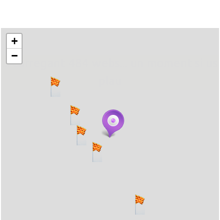
+
−
... carregant 484 webs... un moment si us
plau