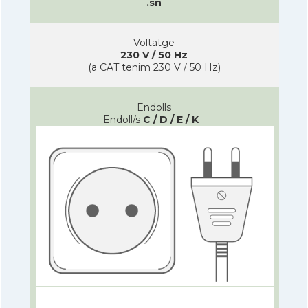
.sn
Voltatge
230 V / 50 Hz
(a CAT tenim 230 V / 50 Hz)
Endolls
Endoll/s
C / D / E / K
-