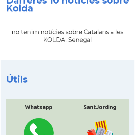
Darreres 10 noticies sobre
Kolda
no tenim notícies sobre Catalans a les
KOLDA, Senegal
Útils
Whatsapp
SantJording