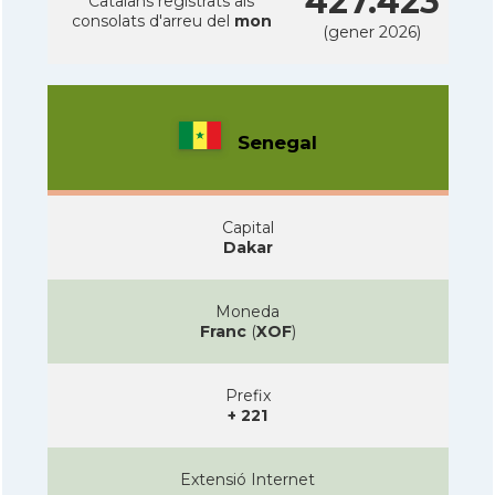
427.423
Catalans registrats als
consolats d'arreu del
mon
(gener 2026)
Senegal
Capital
Dakar
Moneda
Franc
(
XOF
)
Prefix
+ 221
Extensió Internet