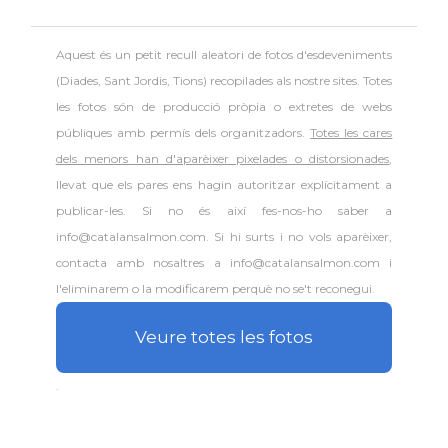
Aquest és un petit recull aleatori de
fotos d'esdeveniments
(Diades, Sant Jordis, Tions) recopilades als nostre sites. Totes
les fotos són de producció pròpia o extretes de webs
públiques amb permís dels organitzadors.
Totes les cares
dels menors han d'aparèixer pixelades o distorsionades
,
llevat que els pares ens hagin autoritzar explícitament a
publicar-les. Si no és així fes-nos-ho saber a
info@catalansalmon.com. Si hi surts i no vols aparèixer,
contacta amb nosaltres a info@catalansalmon.com i
l'eliminarem o la modificarem perquè no se't reconegui.
Veure totes les fotos
.