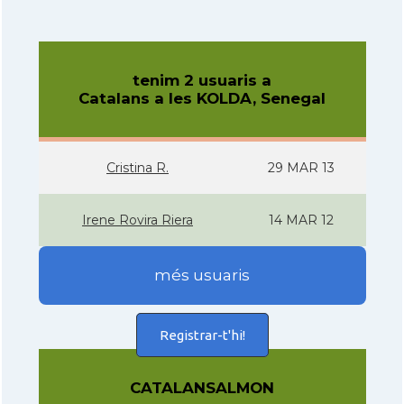
tenim 2 usuaris a
Catalans a les KOLDA, Senegal
Cristina R.
29 MAR 13
Irene Rovira Riera
14 MAR 12
més usuaris
Registrar-t'hi!
CATALANSALMON