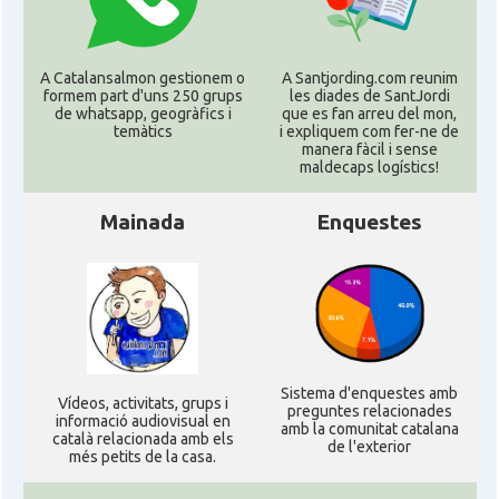
A Catalansalmon gestionem o
A Santjording.com reunim
formem part d'uns 250 grups
les diades de SantJordi
de whatsapp, geogràfics i
que es fan arreu del mon,
temàtics
i expliquem com fer-ne de
manera fàcil i sense
maldecaps logí­stics!
Mainada
Enquestes
Sistema d'enquestes amb
Ví­deos, activitats, grups i
preguntes relacionades
informació audiovisual en
amb la comunitat catalana
català relacionada amb els
de l'exterior
més petits de la casa.