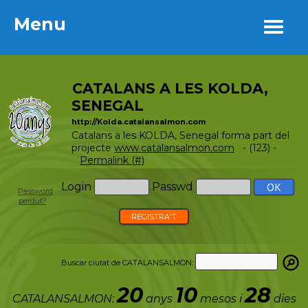
Menu
Menu
CATALANS A LES KOLDA,
SENEGAL
http://Kolda.catalansalmon.com
Catalans a les KOLDA, Senegal forma part del
projecte
www.catalansalmon.com
- (123) -
Permalink (#)
Login
Passwd
Password
perdut?
REGISTRA'T
Buscar ciutat de CATALANSALMON:
20
10
28
CATALANSALMON:
anys
mesos i
dies