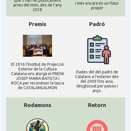
que s'han fet públicament
i més encara en un futur
arreu del món, des de l'any
proper
2018
Premis
Padró
El 2016 l'Institut de Projecció
Exterior de la Cultura
Dades del del padró de
Catalana ens atorgà el PREMI
Catalans a l'exterior des
JOSEP MARIA BATISTA I
del 2009 fins avui,
ROCA per reconéixer la tasca
desglossat per paisos i
de CATALANSALMON
anys.
Rodamons
Retorn