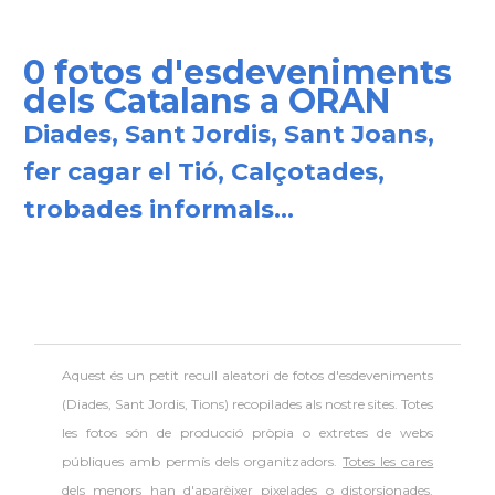
0 fotos d'esdeveniments
dels Catalans a ORAN
Diades, Sant Jordis, Sant Joans,
fer cagar el Tió, Calçotades,
trobades informals...
Aquest és un petit recull aleatori de
fotos d'esdeveniments
(Diades, Sant Jordis, Tions) recopilades als nostre sites. Totes
les fotos són de producció pròpia o extretes de webs
públiques amb permís dels organitzadors.
Totes les cares
dels menors han d'aparèixer pixelades o distorsionades
,