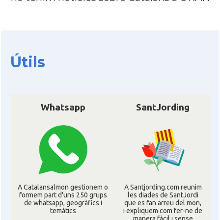
Útils
Whatsapp
SantJording
A Catalansalmon gestionem o
A Santjording.com reunim
formem part d'uns 250 grups
les diades de SantJordi
de whatsapp, geogràfics i
que es fan arreu del mon,
temàtics
i expliquem com fer-ne de
manera fàcil i sense