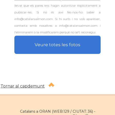
llevat que els pares ens hagin autoritzar explícitament a
publicar-les. Si no és així fes-nos-ho saber a
info@catalansalmon.com. Si hi surts i no vols aparèixer,
contacta amb nosaltres a info@catalansalmon.com i
l'eliminarem o la modificarem perquè no se't reconegui.
Veure totes les fotos
.
Tornar al capdemunt
Catalans a ORAN (WEB:129 / CIUTAT: 36) -