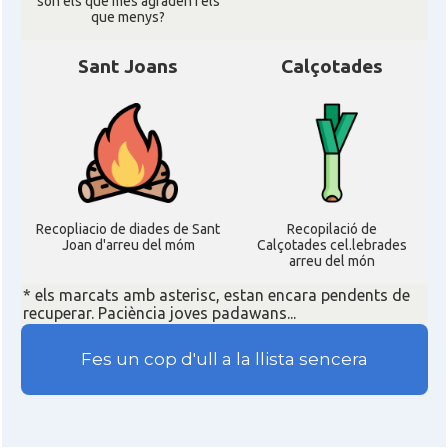
son els que mes agraden i els
que menys?
Sant Joans
Calçotades
Recopliacio de diades de Sant
Recopilació de
Joan d'arreu del móm
Calçotades cel.lebrades
arreu del món
* els marcats amb asterisc, estan encara pendents de
recuperar. Paciència joves padawans...
Fes un cop d'ull a la llista sencera