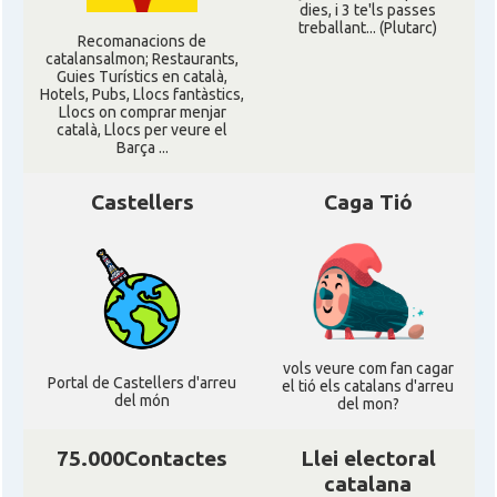
dies, i 3 te'ls passes
treballant... (Plutarc)
Recomanacions de
catalansalmon; Restaurants,
Guies Turístics en català,
Hotels, Pubs, Llocs fantàstics,
Llocs on comprar menjar
català, Llocs per veure el
Barça ...
Castellers
Caga Tió
vols veure com fan cagar
Portal de Castellers d'arreu
el tió els catalans d'arreu
del món
del mon?
75.000Contactes
Llei electoral
catalana