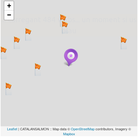
+
−
... carregant 484 webs... un moment si us
plau
Leaflet
| CATALANSALMON :: Map data ©
OpenStreetMap
contributors, Imagery ©
Mapbox