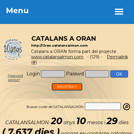
Menu
Menu
CATALANS A ORAN
http://Oran.catalansalmon.com
Catalans a ORAN forma part del projecte
www.catalansalmon.com
- (129) -
Permalink
(#)
Login
Passwd
Password
perdut?
REGISTRA'T
Buscar ciutat de CATALANSALMON:
20
10
29
CATALANSALMON:
anys
mesos i
dies
( 7.637 dies )
posant en contacte catalans