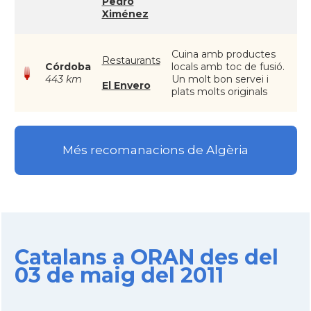
Pedro
Ximénez
Cuina amb productes
Restaurants
Córdoba
locals amb toc de fusió.
443 km
Un molt bon servei i
El Envero
plats molts originals
Més recomanacions de Algèria
Catalans a ORAN des del
03 de maig del 2011