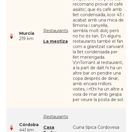
recomano provar el cafe
asiàtic; que és cafè amb
llet condensada, licor 43 i
acabat amb una mica de
llimona i canyella,
Restaurants
sembla molt dolç però
Murcia
no ho és tan. En alguns
219 km
La mestiza
restaurants també el fan
com a granitzat canviant
la llet condensada per
llet merengada.
\r\nTornant al restaurant,
a la part de dalt hi ha un
altre bar on pendre una
copa després de dinar,
amb encara millors
vistes, i n\'hi ha un altre a
vora de mar amb gespa
per veure la posta de sol.
Restaurants
Córdoba
Casa
Cuina típica Cordovesa
441 km