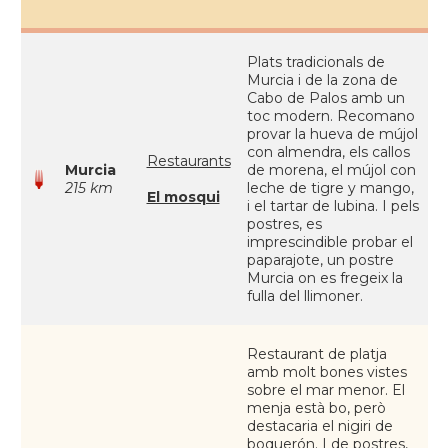
Plats tradicionals de
Murcia i de la zona de
Cabo de Palos amb un
toc modern. Recomano
provar la hueva de mújol
con almendra, els callos
Restaurants
Murcia
de morena, el mújol con
215 km
leche de tigre y mango,
El mosqui
i el tartar de lubina. I pels
postres, es
imprescindible probar el
paparajote, un postre
Murcia on es fregeix la
fulla del llimoner.
Restaurant de platja
amb molt bones vistes
sobre el mar menor. El
menja està bo, però
destacaria el nigiri de
boquerón. I de postres,