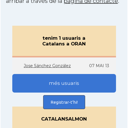
arribar a través de la
pàgina de contacte
.
tenim 1 usuaris a
Catalans a ORAN
Jose Sánchez González
07 MAI 13
més usuaris
Registrar-t'hi!
CATALANSALMON