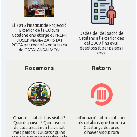
El 2016 l'Institut de Projecció
Exterior de la Cultura
Dades del del padró de
Catalana ens atorgà el PREMI
Catalans a l'exterior des
JOSEP MARIA BATISTA I
del 2009 fins avui,
ROCA per reconéixer la tasca
desglossat per paisos i
de CATALANSALMON
anys.
Rodamons
Retorn
Quantes ciutats has visitat?
informació sobre ajuts per
Quants paisos? Quin usuari
als catalans que tornen a
de catalansalmon ha visitat
Catalunya despres
més països i cuutats? quins
d'haver viscut fora