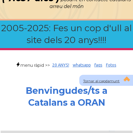
arreu del món
2005-2025: Fes un cop d'ull al
site dels 20 anys!!!!
menu ràpid >>
20 ANYS!
whatsapp
faqs
Fotos
Tornar al capdamunt
Benvingudes/ts a
Catalans a ORAN