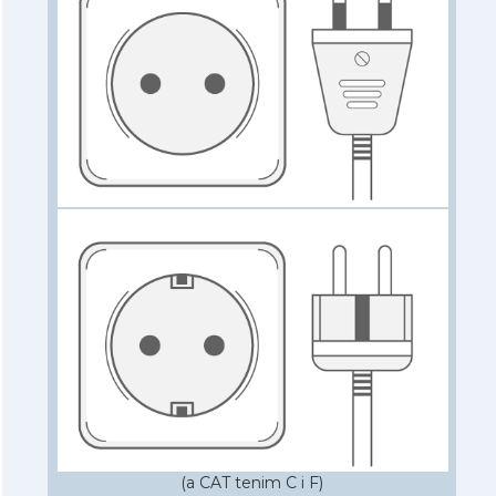
(a CAT tenim C i F)