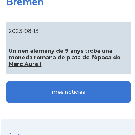
Bremen
CAMON
Catalans a GOTTINGEN
CAMON
Catalans a Hamburg
2023-08-13
CAMON
Catalans a HEIDELBERG
Un nen alemany de 9 anys troba una
CAMON
Catalans a HEILBRONN
moneda romana de plata de l'època de
Marc Aureli
CAMON
Catalans a Ingolstadt
CAMON
Catalans a JENA
més noticies
CAMON
Catalans a KAISERSLAUTERN
CAMON
Catalans a Karlsruhe