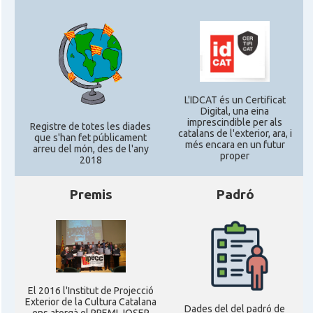
* + ambaixades i consolats
L'IDCAT és un Certificat
Digital, una eina
imprescindible per als
Registre de totes les diades
catalans de l'exterior, ara, i
que s'han fet públicament
més encara en un futur
arreu del món, des de l'any
proper
2018
Premis
Padró
El 2016 l'Institut de Projecció
Exterior de la Cultura Catalana
Dades del del padró de