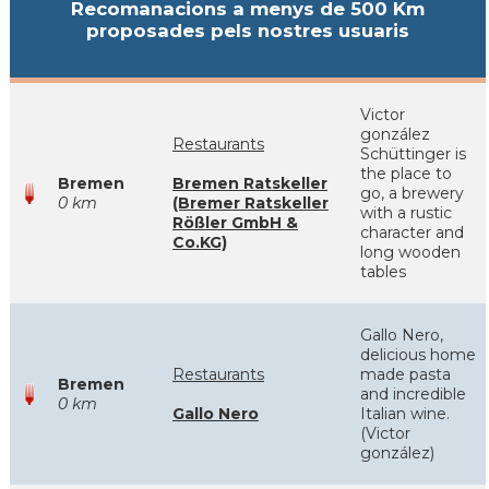
Recomanacions a menys de 500 Km
proposades pels nostres usuaris
Victor
gonzález
Restaurants
Schüttinger is
the place to
Bremen
Bremen Ratskeller
go, a brewery
0 km
(Bremer Ratskeller
with a rustic
Rößler GmbH &
character and
Co.KG)
long wooden
tables
Gallo Nero,
delicious home
Restaurants
made pasta
Bremen
and incredible
0 km
Gallo Nero
Italian wine.
(Victor
gonzález)