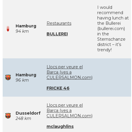
I would
recommend
having lunch at
Restaurants
the Bullerei
Hamburg
(bullerei.com)
94 km
BULLEREI
in the
Sternschanze
district – it’s
trendy!
Llocs per veure el
Barça (ves a
Hamburg
CULERSALMON.com)
96 km
FRICKE 46
Llocs per veure el
Barça (ves a
Dusseldorf
CULERSALMON.com)
248 km
mclaughlins