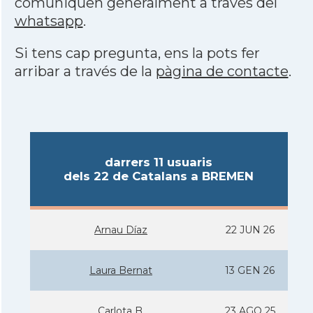
comuniquen generalment a través del
whatsapp
.
Si tens cap pregunta, ens la pots fer
arribar a través de la
pàgina de contacte
.
darrers 11 usuaris
dels 22 de Catalans a BREMEN
Arnau Díaz
22 JUN 26
Laura Bernat
13 GEN 26
Carlota B.
23 AGO 25