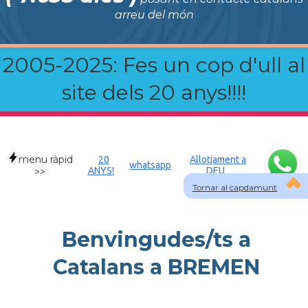
arreu del món
2005-2025: Fes un cop d'ull al
site dels 20 anys!!!!
menu ràpid
20
Allotjament a
whatsapp
ANYS!
DEU
>>
Tornar al capdamunt
Benvingudes/ts a
Catalans a BREMEN