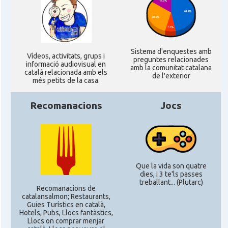
CAMON
Catalans a ROSTOCK
Sistema d'enquestes amb
CAMON
Catalans a Stuttgart
Ví­deos, activitats, grups i
preguntes relacionades
informació audiovisual en
amb la comunitat catalana
català relacionada amb els
de l'exterior
més petits de la casa.
CAMON
Catalans a TRIER
Recomanacions
Jocs
CAMON
CATALANS A TÜBINGEN
Associació Catalana d'Essen E.V. /
Casal
Katalanischer Verein Essen E.V.
Que la vida son quatre
dies, i 3 te'ls passes
Associació Catalana d'Hamburg "El
treballant... (Plutarc)
Casal
Recomanacions de
Pont Blau\"
catalansalmon; Restaurants,
Guies Turístics en català,
Hotels, Pubs, Llocs fantàstics,
Casal
Casal Català de Frankfurt
Llocs on comprar menjar