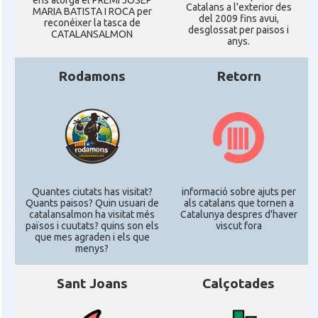
ens atorgà el PREMI JOSEP
Catalans a l'exterior des
MARIA BATISTA I ROCA per
del 2009 fins avui,
reconéixer la tasca de
desglossat per paisos i
CATALANSALMON
anys.
Rodamons
Retorn
Quantes ciutats has visitat?
informació sobre ajuts per
Quants paisos? Quin usuari de
als catalans que tornen a
catalansalmon ha visitat més
Catalunya despres d'haver
països i cuutats? quins son els
viscut fora
que mes agraden i els que
menys?
Sant Joans
Calçotades