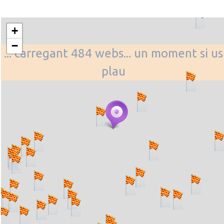
+
−
... carregant 484 webs... un moment si us
plau