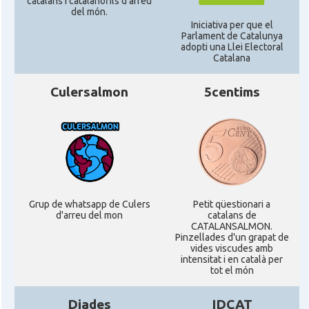
catalans i catalanòfils d'arreu
del món.
Delegació
Delegació del Govern a Alemanya
Iniciativa per que el
Parlament de Catalunya
adopti una Llei Electoral
Catalana
Consolat
Consolat general a Dusseldorf
Culersalmon
5centims
Consolat general a Frankfurt am
Consolat
Main
Consolat
Consolat general a Hamburg
Consolat general a Munich
Consolat
Grup de whatsapp de Culers
Petit qüestionari a
[München]
d'arreu del mon
catalans de
CATALANSALMON.
Pinzellades d'un grapat de
Consolat
Consolat general a Stuttgart
vides viscudes amb
intensitat i en català per
tot el món
Ambaixada
Ambaixada espanyola a Alemanya
Diades
IDCAT