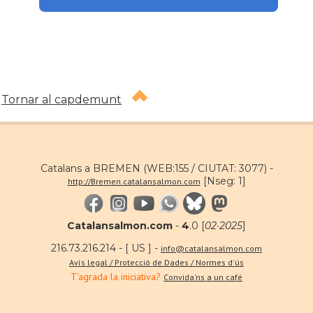
.
Tornar al capdemunt
Catalans a BREMEN (WEB:155 / CIUTAT: 3077) -
[Nseg: 1]
http://Bremen.catalansalmon.com
Catalansalmon.com
-
4
.0 [
02·2025
]
216.73.216.214 - [ US ] -
info@catalansalmon.com
Avís legal / Protecció de Dades / Normes d'ús
T'agrada la iniciativa?
Convida'ns a un café