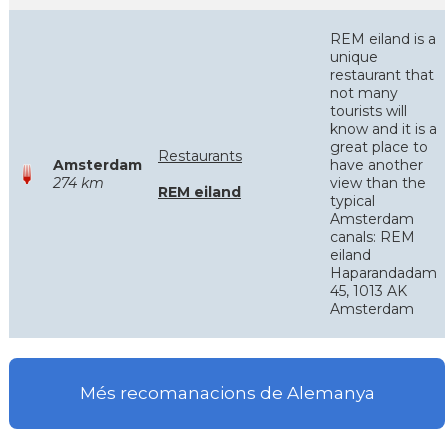
REM eiland is a
unique
restaurant that
not many
tourists will
know and it is a
great place to
Restaurants
Amsterdam
have another
274 km
view than the
REM eiland
typical
Amsterdam
canals: REM
eiland
Haparandadam
45, 1013 AK
Amsterdam
Més recomanacions de Alemanya