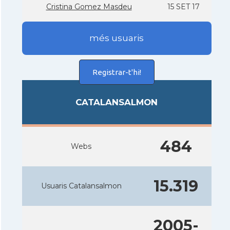
Cristina Gomez Masdeu
15 SET 17
més usuaris
Registrar-t'hi!
CATALANSALMON
484
Webs
15.319
Usuaris Catalansalmon
2005-