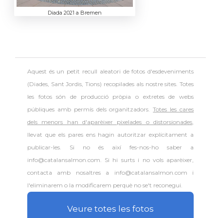
Diada 2021 a Bremen
Aquest és un petit recull aleatori de
fotos d'esdeveniments
(Diades, Sant Jordis, Tions) recopilades als nostre sites. Totes
les fotos són de producció pròpia o extretes de webs
públiques amb permís dels organitzadors.
Totes les cares
dels menors han d'aparèixer pixelades o distorsionades
,
llevat que els pares ens hagin autoritzar explícitament a
publicar-les. Si no és així fes-nos-ho saber a
info@catalansalmon.com. Si hi surts i no vols aparèixer,
contacta amb nosaltres a info@catalansalmon.com i
l'eliminarem o la modificarem perquè no se't reconegui.
Veure totes les fotos