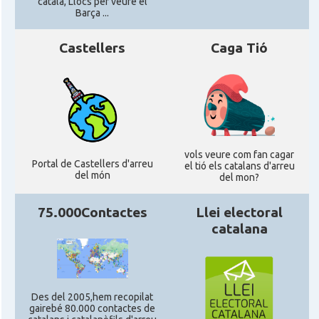
català, Llocs per veure el
Barça ...
Casal Català de Stuttgart, Stuttcat
Casal
e.V.
Castellers
Caga Tió
Casal
Catalanets E.V.
Casal
Centre Català de Munic
vols veure com fan cagar
Portal de Castellers d'arreu
Casal
Centre Cultural Català de Colònia
el tió els catalans d'arreu
del món
del mon?
Casal
Katalanischer Salon, e. V.
75.000Contactes
Llei electoral
catalana
Acció
Oficina Exterior de Catalunya a Berlín
Oficina Exterior de Catalunya a
Acció
Des del 2005,hem recopilat
Stuttgart
gairebé 80.000 contactes de