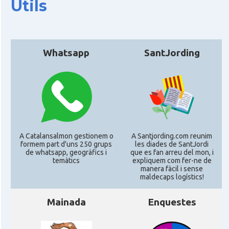
Útils
CAMON
Catalans a KASSEL
CAMON
Catalans a Koeln - Köln - Colonia
Whatsapp
SantJording
CAMON
Catalans a LEIPZIG
CAMON
Catalans a Mainz
CAMON
Catalans a MANNHEIM
A Catalansalmon gestionem o
A Santjording.com reunim
formem part d'uns 250 grups
les diades de SantJordi
de whatsapp, geogràfics i
que es fan arreu del mon, i
temàtics
expliquem com fer-ne de
CAMON
Catalans a MÜNCHEN
manera fàcil i sense
maldecaps logí­stics!
CAMON
Catalans a NURNBERG
Mainada
Enquestes
CAMON
Catalans a OLDENBURG