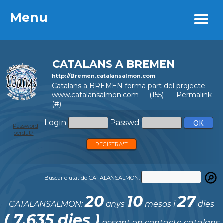
Menu
Menu
CATALANS A BREMEN
http://Bremen.catalansalmon.com
Catalans a BREMEN forma part del projecte
www.catalansalmon.com
- (155) -
Permalink
(#)
Login
Passwd
Password
perdut?
REGISTRA'T
Buscar ciutat de CATALANSALMON:
20
10
27
CATALANSALMON:
anys
mesos i
dies
( 7.635 dies )
posant en contacte catalans