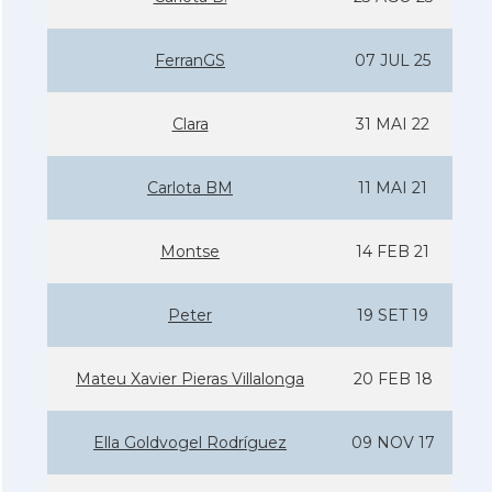
FerranGS
07 JUL 25
Clara
31 MAI 22
Carlota BM
11 MAI 21
Montse
14 FEB 21
Peter
19 SET 19
Mateu Xavier Pieras Villalonga
20 FEB 18
Ella Goldvogel Rodrí­guez
09 NOV 17