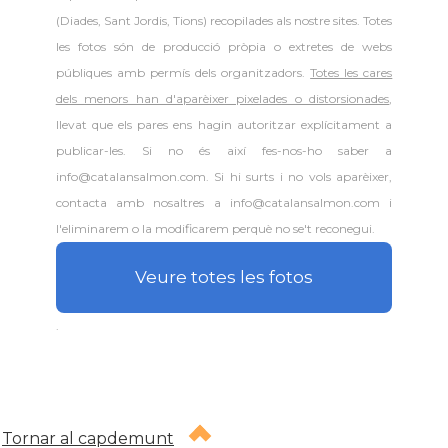
(Diades, Sant Jordis, Tions) recopilades als nostre sites. Totes
les fotos són de producció pròpia o extretes de webs
públiques amb permís dels organitzadors.
Totes les cares
dels menors han d'aparèixer pixelades o distorsionades
,
llevat que els pares ens hagin autoritzar explícitament a
publicar-les. Si no és així fes-nos-ho saber a
info@catalansalmon.com. Si hi surts i no vols aparèixer,
contacta amb nosaltres a info@catalansalmon.com i
l'eliminarem o la modificarem perquè no se't reconegui.
Veure totes les fotos
.
Tornar al capdemunt