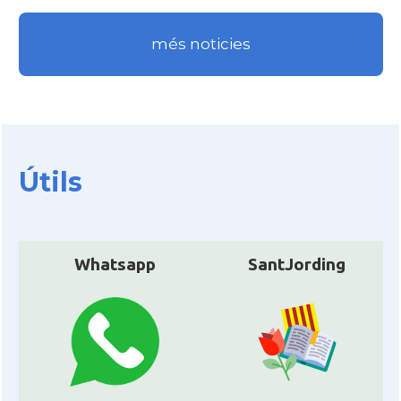
més noticies
Útils
Whatsapp
SantJording