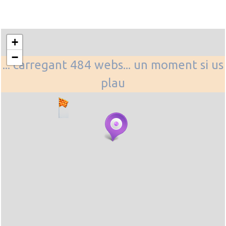
+
−
... carregant 484 webs... un moment si us
plau