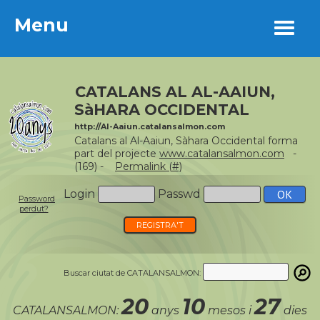
Menu
Menu
CATALANS AL AL-AAIUN,
SàHARA OCCIDENTAL
http://Al-Aaiun.catalansalmon.com
Catalans al Al-Aaiun, Sàhara Occidental forma
part del projecte
www.catalansalmon.com
-
(169) -
Permalink (#)
Login
Passwd
Password
perdut?
REGISTRA'T
Buscar ciutat de CATALANSALMON:
20
10
27
CATALANSALMON:
anys
mesos i
dies