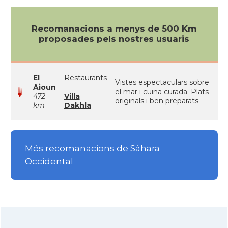
Recomanacions a menys de 500 Km
proposades pels nostres usuaris
El
Restaurants
Vistes espectaculars sobre
Aioun
el mar i cuina curada. Plats
472
Villa
originals i ben preparats
km
Dakhla
Més recomanacions de Sàhara
Occidental