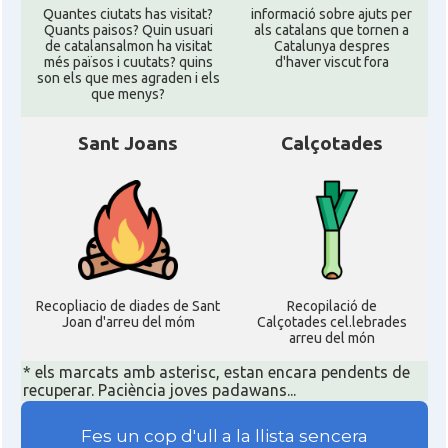
Quantes ciutats has visitat?
informació sobre ajuts per
Quants paisos? Quin usuari
als catalans que tornen a
de catalansalmon ha visitat
Catalunya despres
més països i cuutats? quins
d'haver viscut fora
son els que mes agraden i els
que menys?
Sant Joans
Calçotades
Recopliacio de diades de Sant
Recopilació de
Joan d'arreu del móm
Calçotades cel.lebrades
arreu del món
* els marcats amb asterisc, estan encara pendents de
recuperar. Paciència joves padawans...
Fes un cop d'ull a la llista sencera