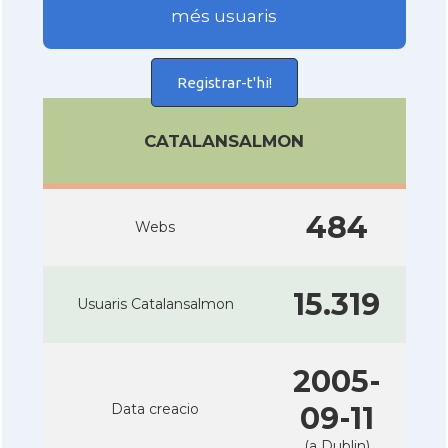
més usuaris
Registrar-t'hi!
CATALANSALMON
484
Webs
15.319
Usuaris Catalansalmon
2005-
Data creacio
09-11
(a Dublin)