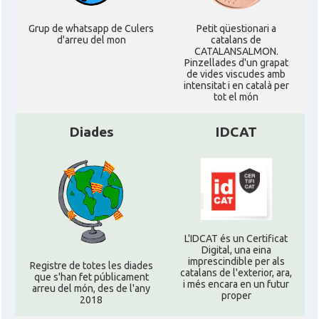
Grup de whatsapp de Culers
Petit qüestionari a
d'arreu del mon
catalans de
CATALANSALMON.
Pinzellades d'un grapat
de vides viscudes amb
intensitat i en català per
tot el món
Diades
IDCAT
L'IDCAT és un Certificat
Digital, una eina
imprescindible per als
Registre de totes les diades
catalans de l'exterior, ara,
que s'han fet públicament
i més encara en un futur
arreu del món, des de l'any
proper
2018