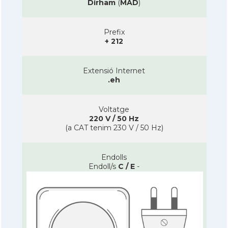
Dirham
(
MAD
)
Prefix
+ 212
Extensió Internet
.eh
Voltatge
220 V / 50 Hz
(a CAT tenim 230 V / 50 Hz)
Endolls
Endoll/s
C / E
-