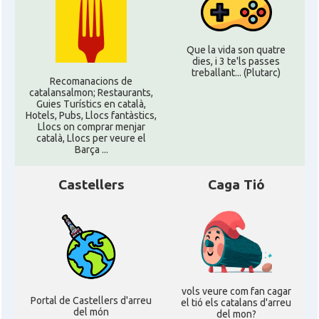
Que la vida son quatre
dies, i 3 te'ls passes
treballant... (Plutarc)
Recomanacions de
catalansalmon; Restaurants,
Guies Turístics en català,
Hotels, Pubs, Llocs fantàstics,
Llocs on comprar menjar
català, Llocs per veure el
Barça ...
Castellers
Caga Tió
vols veure com fan cagar
Portal de Castellers d'arreu
el tió els catalans d'arreu
del món
del mon?