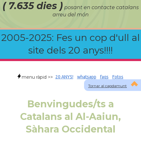
( 7.635 dies )
posant en contacte catalans
arreu del món
2005-2025: Fes un cop d'ull al
site dels 20 anys!!!!
menu ràpid >>
20 ANYS!
whatsapp
faqs
Fotos
Tornar al capdamunt
Benvingudes/ts a
Catalans al Al-Aaiun,
Sàhara Occidental