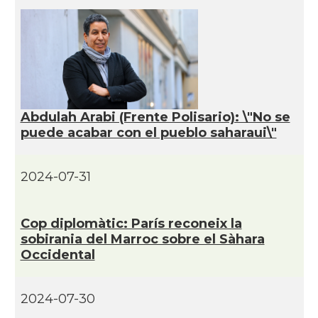
Abdulah Arabi (Frente Polisario): \"No se
puede acabar con el pueblo saharaui\"
2024-07-31
Cop diplomàtic: Parí­s reconeix la
sobirania del Marroc sobre el Sàhara
Occidental
2024-07-30