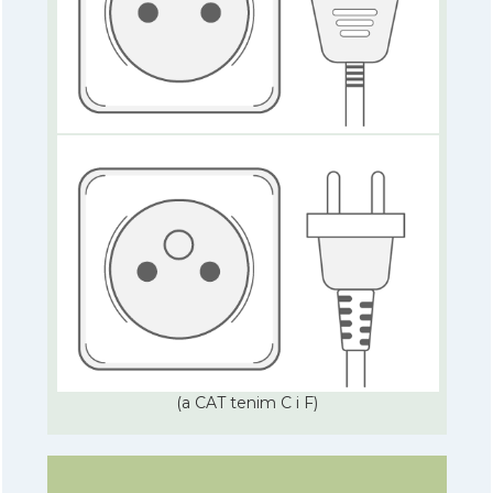
(a CAT tenim C i F)