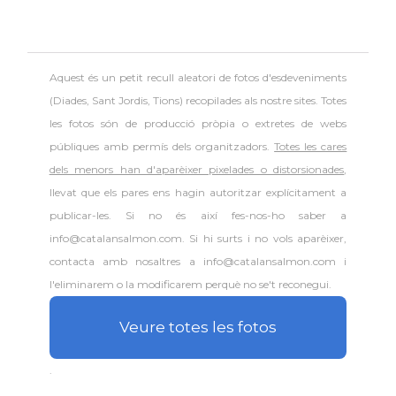
Aquest és un petit recull aleatori de
fotos d'esdeveniments
(Diades, Sant Jordis, Tions) recopilades als nostre sites. Totes
les fotos són de producció pròpia o extretes de webs
públiques amb permís dels organitzadors.
Totes les cares
dels menors han d'aparèixer pixelades o distorsionades
,
llevat que els pares ens hagin autoritzar explícitament a
publicar-les. Si no és així fes-nos-ho saber a
info@catalansalmon.com. Si hi surts i no vols aparèixer,
contacta amb nosaltres a info@catalansalmon.com i
l'eliminarem o la modificarem perquè no se't reconegui.
Veure totes les fotos
.