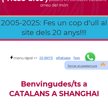
arreu del món
2005-2025: Fes un cop d'ull al
site dels 20 anys!!!!
menu ràpid >>
20 ANYS!
whatsapp
faqs
Tornar al capdamunt
Benvingudes/ts a
CATALANS A SHANGHAI