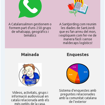
A Catalansalmon gestionem o
A Santjording.com reunim
formem part d'uns 250 grups
les diades de SantJordi
de whatsapp, geogràfics i
que es fan arreu del mon,
temàtics
i expliquem com fer-ne de
manera fàcil i sense
maldecaps logí­stics!
Mainada
Enquestes
Sistema d'enquestes amb
Ví­deos, activitats, grups i
preguntes relacionades
informació audiovisual en
amb la comunitat catalana
català relacionada amb els
de l'exterior
més petits de la casa.