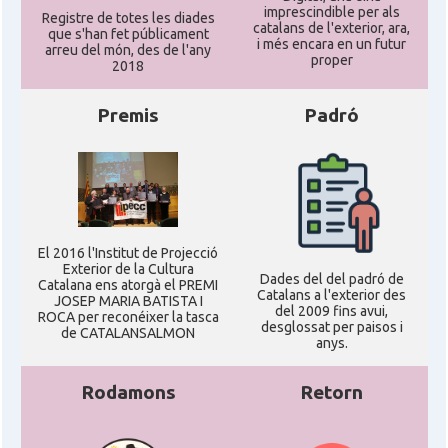
imprescindible per als
Registre de totes les diades
catalans de l'exterior, ara,
que s'han fet públicament
i més encara en un futur
arreu del món, des de l'any
proper
2018
Premis
Padró
El 2016 l'Institut de Projecció
Exterior de la Cultura
Dades del del padró de
Catalana ens atorgà el PREMI
Catalans a l'exterior des
JOSEP MARIA BATISTA I
del 2009 fins avui,
ROCA per reconéixer la tasca
desglossat per paisos i
de CATALANSALMON
anys.
Rodamons
Retorn