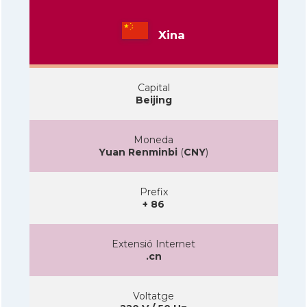
Xina
Capital
Beijing
Moneda
Yuan Renminbi
(
CNY
)
Prefix
+ 86
Extensió Internet
.cn
Voltatge