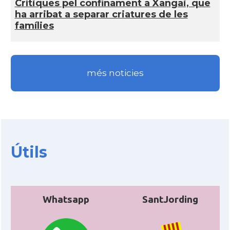
Crí­tiques pel confinament a Xangai, que
ha arribat a separar criatures de les
famí­lies
més noticies
Útils
Whatsapp
SantJording