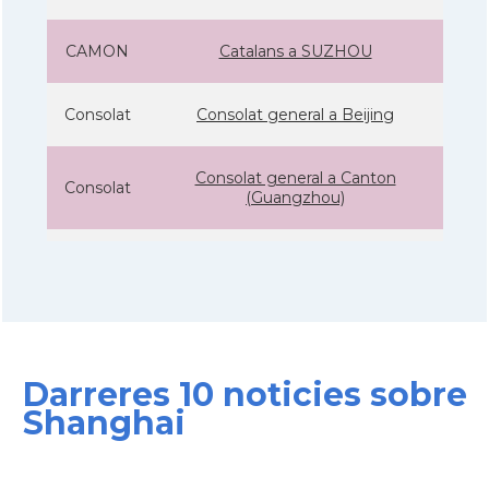
CAMON
Catalans a SUZHOU
Consolat
Consolat general a Beijing
Consolat general a Canton
Consolat
(Guangzhou)
Consolat
Consolat general a Shanghai
Ambaixada
Ambaixada espanyola a Xina
* + ambaixades i consolats
Darreres 10 noticies sobre
Shanghai