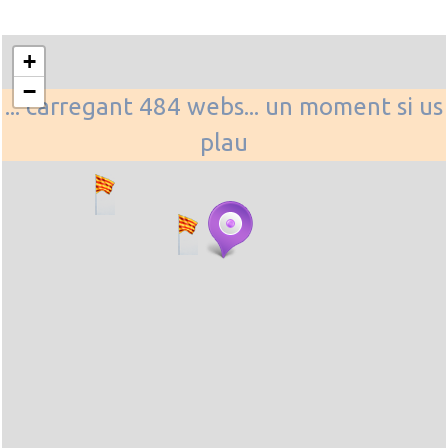
+
−
... carregant 484 webs... un moment si us
plau