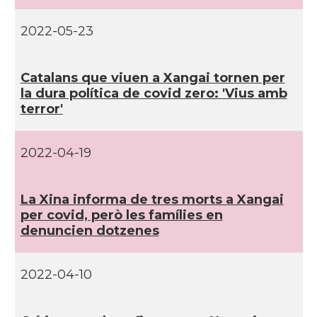
2022-05-23
Catalans que viuen a Xangai tornen per
la dura polí­tica de covid zero: 'Vius amb
terror'
2022-04-19
La Xina informa de tres morts a Xangai
per covid, però les famí­lies en
denuncien dotzenes
2022-04-10