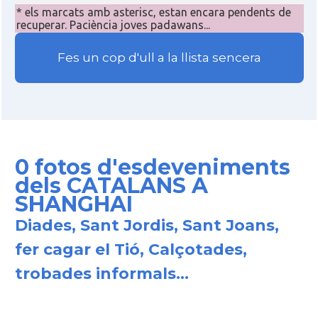
* els marcats amb asterisc, estan encara pendents de
recuperar. Paciència joves padawans...
Fes un cop d'ull a la llista sencera
0 fotos d'esdeveniments
dels CATALANS A
SHANGHAI
Diades, Sant Jordis, Sant Joans,
fer cagar el Tió, Calçotades,
trobades informals...