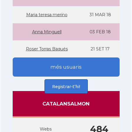
Maria teresa merino
31 MAR 18
Anna Minguell
03 FEB 18
Roser Torras Baqués
21 SET 17
més usuaris
Registrar-t'hi!
CATALANSALMON
484
Webs