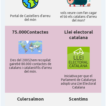
vols veure com fan cagar
Portal de Castellers d'arreu
el tió els catalans d'arreu
del món
del mon?
75.000Contactes
Llei electoral
catalana
Des del 2005,hem recopilat
gairebé 80.000 contactes de
catalans i catalanòfils d'arreu
del món.
Iniciativa per que el
Parlament de Catalunya
adopti una Llei Electoral
Catalana
Culersalmon
5centims