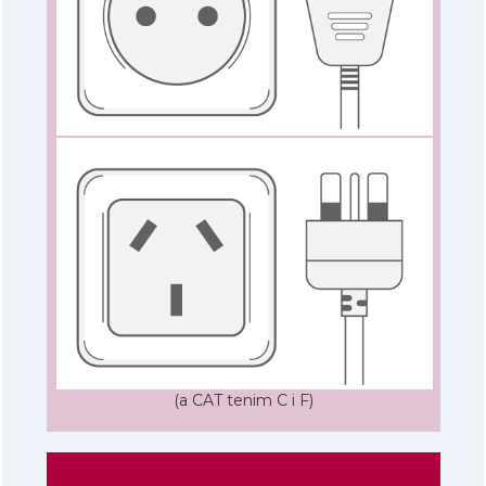
(a CAT tenim C i F)