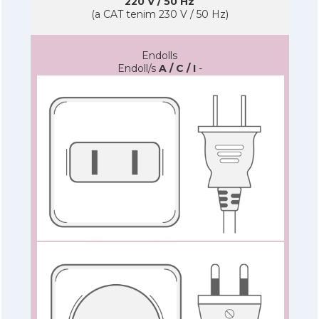
220 V / 50 Hz
(a CAT tenim 230 V / 50 Hz)
Endolls
Endoll/s
A / C / I
-