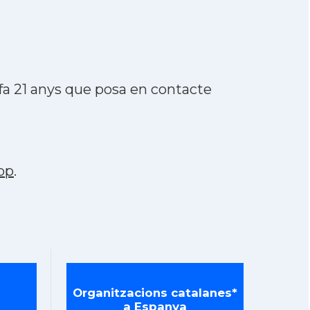
fa 21 anys que posa en contacte
pp
.
Organitzacions catalanes*
a Espanya