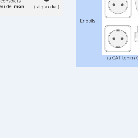
 consolats
reu del
mon
(-algun dia-)
Endolls
(a CAT tenim C