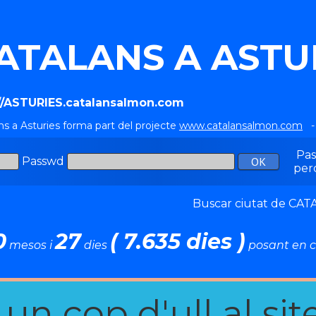
ATALANS A ASTU
://ASTURIES.catalansalmon.com
ns a Asturies forma part del projecte
www.catalansalmon.com
- 
Pa
Passwd
per
Buscar ciutat de C
0
27
( 7.635 dies )
mesos i
dies
posant en c
n cop d'ull al site