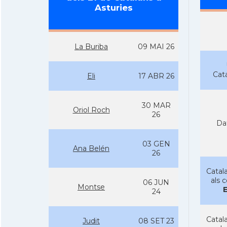
Asturies
La Buriba
09 MAI 26
Cat
Eli
17 ABR 26
30 MAR
Oriol Roch
26
Da
03 GEN
Ana Belén
26
Catala
als 
06 JUN
Montse
24
Catala
Judit
08 SET 23