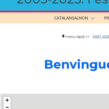
CATALANSALMON
P
menu ràpid >>
SANT JOA
Benvingud
+
−