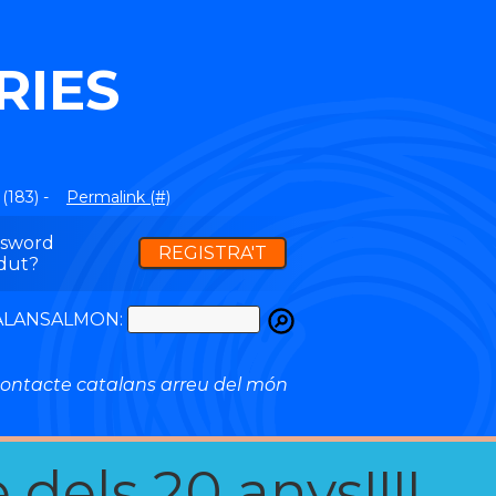
RIES
(183) -
Permalink (#)
ssword
REGISTRA'T
dut?
ATALANSALMON:
ontacte catalans arreu del món
 dels 20 anys!!!!