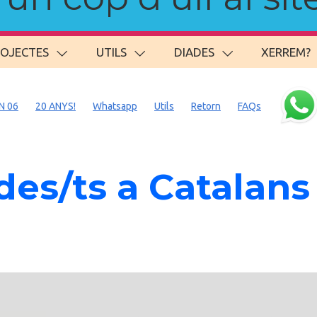
ROJECTES
UTILS
DIADES
XERREM?
N 06
20 ANYS!
Whatsapp
Utils
Retorn
FAQs
es/ts a Catalans 