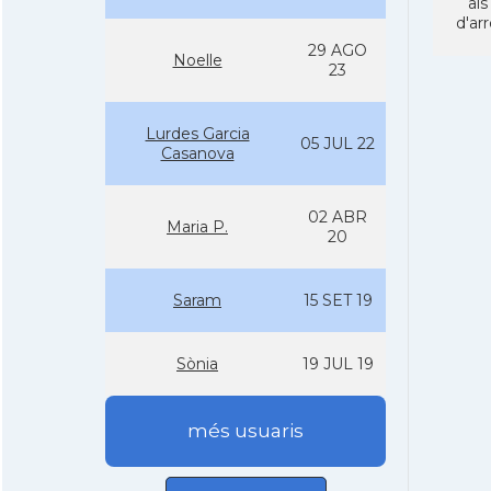
als
d'ar
29 AGO
Noelle
23
Lurdes Garcia
05 JUL 22
Casanova
02 ABR
Maria P.
20
Saram
15 SET 19
Sònia
19 JUL 19
més usuaris