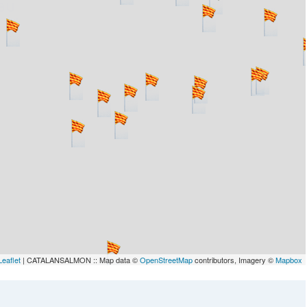
lau
Leaflet
| CATALANSALMON :: Map data ©
OpenStreetMap
contributors, Imagery ©
Mapbox