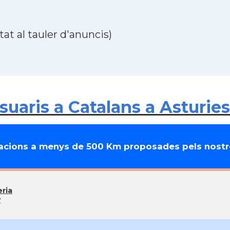
at al tauler d'anuncis)
uaris a Catalans a Asturies
cions a menys de 500 Km proposades pels nostre
ria
y