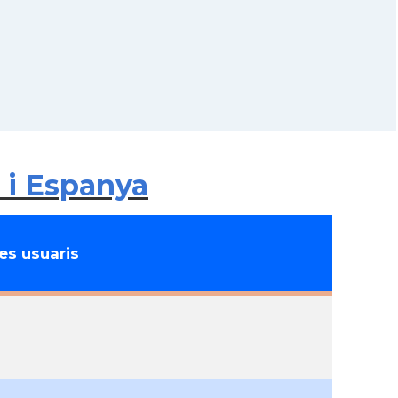
 i Espanya
s usuaris