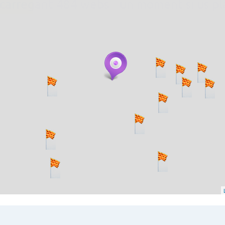
. carregant 484 webs... un moment si us p