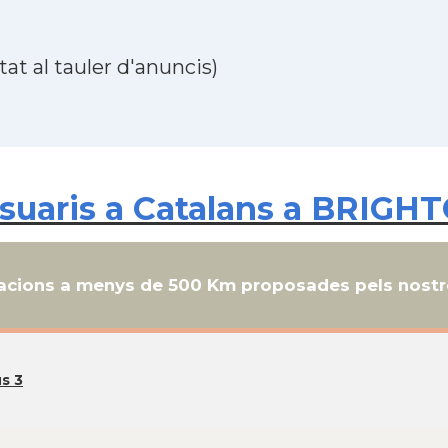
at al tauler d'anuncis)
uaris a Catalans a BRIGHT
cions a menys de 500 Km proposades pels nostre
s 3