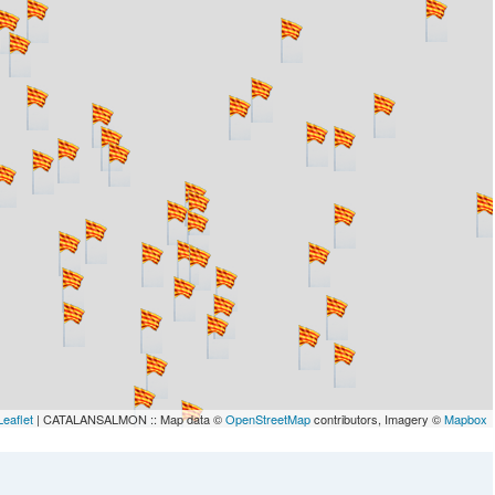
lau
Leaflet
| CATALANSALMON :: Map data ©
OpenStreetMap
contributors, Imagery ©
Mapbox