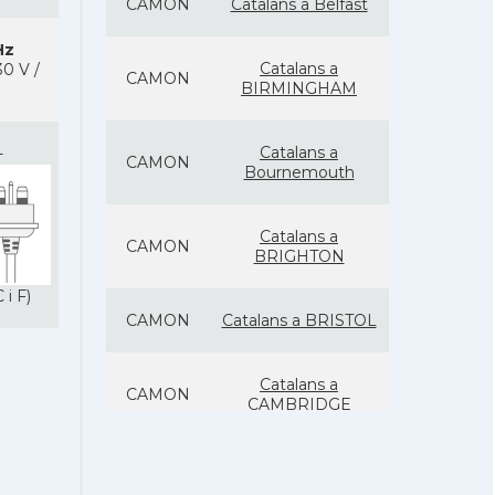
CAMON
Catalans a Belfast
Hz
Catalans a
0 V /
CAMON
BIRMINGHAM
Catalans a
-
CAMON
Bournemouth
Catalans a
CAMON
BRIGHTON
 i F)
CAMON
Catalans a BRISTOL
Catalans a
CAMON
CAMBRIDGE
Catalans a
CAMON
Canterbury, UK