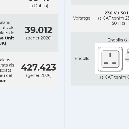
(a Dublin)
230 V / 50 
Voltatge
(a CAT tenim 23
alans
50 Hz)
39.012
rats als
lats de
e Unit
(gener 2026)
Endoll/s
G
UK)
Endolls
alans
427.423
rats als
solats
reu del
(gener 2026)
(a CAT tenim C
on