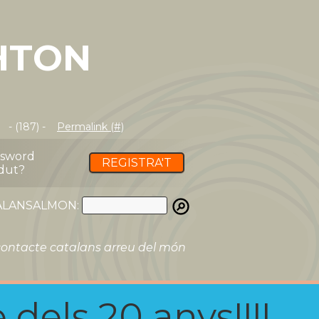
HTON
- (187) -
Permalink (#)
ssword
REGISTRA'T
dut?
ATALANSALMON:
ontacte catalans arreu del món
 dels 20 anys!!!!