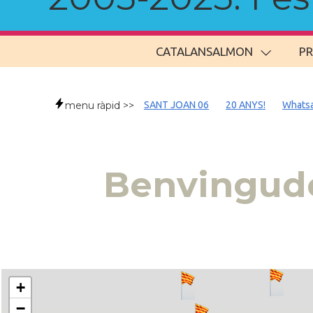
CATALANSALMON
P
menu ràpid >>
SANT JOAN 06
20 ANYS!
Whats
Benvingude
+
−