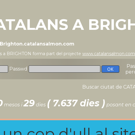
ATALANS A BRIG
//Brighton.catalansalmon.com
ns a BRIGHTON forma part del projecte
www.catalansalmon.com
Pa
Passwd
per
Buscar ciutat de C
0
29
( 7.637 dies )
mesos i
dies
posant en c
n cop d'ull al site