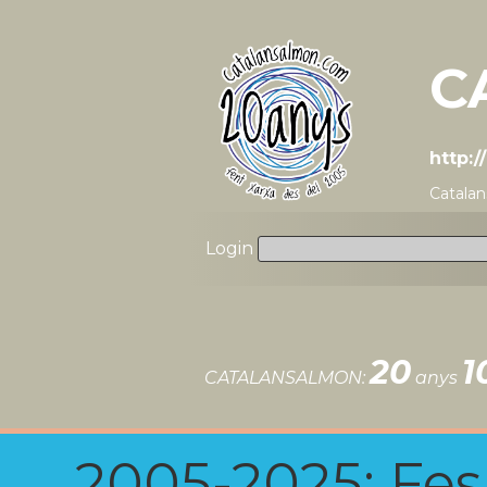
C
http:
Catala
Login
20
1
CATALANSALMON:
anys
2005-2025: Fes u