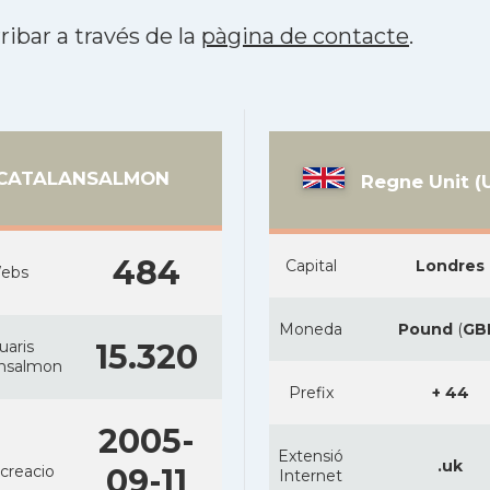
ribar a través de la
pàgina de contacte
.
CATALANSALMON
Regne Unit (
484
Capital
Londres
ebs
Moneda
Pound
(
GB
uaris
15.320
ansalmon
Prefix
+ 44
2005-
Extensió
.uk
creacio
09-11
Internet