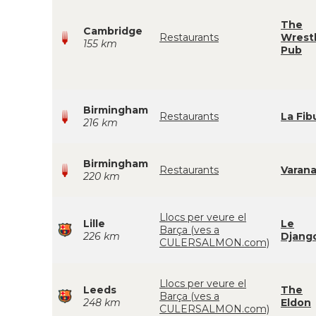
The
Cambridge
Restaurants
Wrestl
155 km
Pub
Birmingham
Restaurants
La Fib
216 km
Birmingham
Restaurants
Varana
220 km
Llocs per veure el
Lille
Le
Barça (ves a
226 km
Djang
CULERSALMON.com)
Llocs per veure el
Leeds
The
Barça (ves a
248 km
Eldon
CULERSALMON.com)