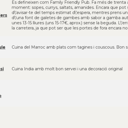
Es defineixen com Family Friendly Pub. Fa més de trenta 
moment: sopes, currys, saltats, amanides. Encara que pot 
d\'avisar-te del temps estimat d\'espera, mentres prens u
ers
d\'una font de galetes de gambes amb sabor a gamba autèn
unes 13-15 lliures (uns 15-17€, aprox.) sense la beguda. L\'
la carretera, ja que pot ser que les portes de fora encara n
ule
Cuina del Marroc amb plats com tagines i couscous. Bon ser
si
Cuina India amb molt bon servei i una decoració original
o