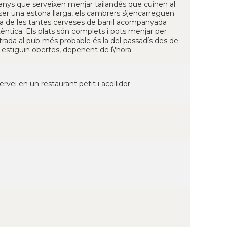
anys que serveixen menjar tailandés que cuinen al
ser una estona llarga, els cambrers s\'encarreguen
na de les tantes cerveses de barril acompanyada
tica. Els plats són complets i pots menjar per
entrada al pub més probable és la del passadís des de
o estiguin obertes, depenent de l\'hora.
vei en un restaurant petit i acollidor