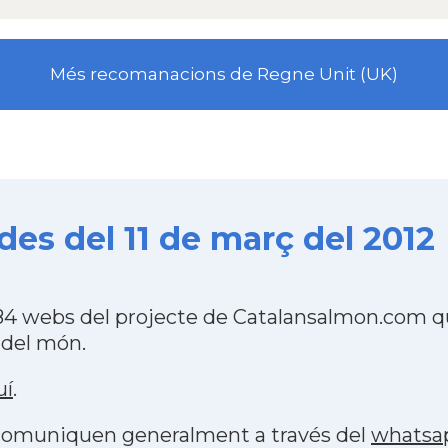
Més recomanacions de Regne Unit (UK)
es del 11 de març del 2012
4 webs del projecte de Catalansalmon.com qu
 del món.
uí
.
s comuniquen generalment a través del
whatsa