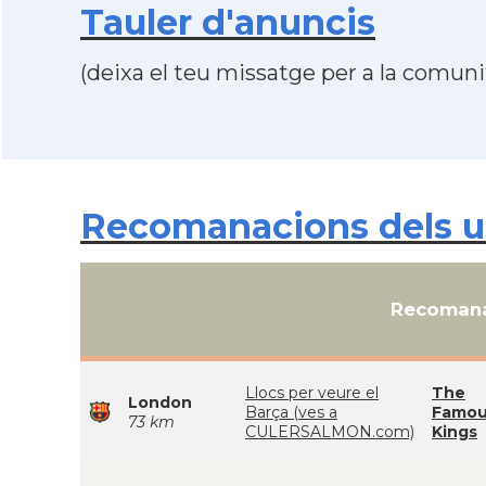
Tauler d'anuncis
(deixa el teu missatge per a la comunit
Recomanacions dels us
Recomana
Llocs per veure el
The
London
Barça (ves a
Famou
73 km
CULERSALMON.com)
Kings