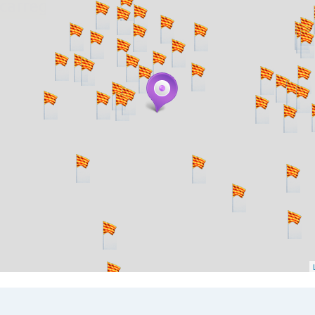
. carregant 484 webs... un moment si us p