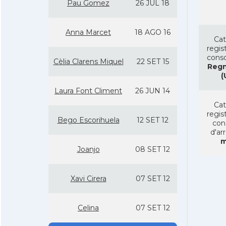
Pau Gomez
26 JUL 18
Anna Marcet
18 AGO 16
Cat
regist
conso
Cèlia Clarens Miquel
22 SET 15
Regn
(
Laura Font Climent
26 JUN 14
Cat
regist
Bego Escorihuela
12 SET 12
con
d'ar
m
Joanjo
08 SET 12
Xavi Cirera
07 SET 12
Celina
07 SET 12