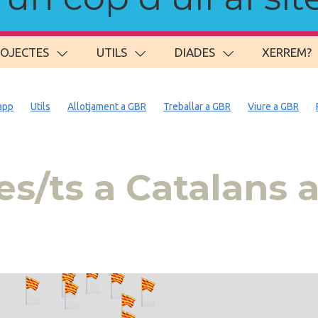
ROJECTES
UTILS
DIADES
XERREM?
app
Utils
Allotjament a GBR
Treballar a GBR
Viure a GBR
s/ts a Catalans