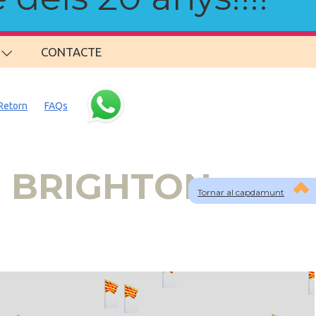
CONTACTE
Retorn
FAQs
 a BRIGHTON
Tornar al capdamunt