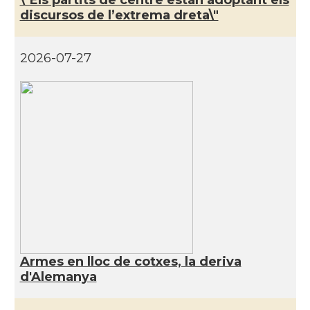
discursos de l’extrema dreta\"
CAMON
Catalans a JENA
2026-07-27
CAMON
Catalans a KAISERSLAUTERN
CAMON
Catalans a Karlsruhe
CAMON
Catalans a KASSEL
CAMON
Catalans a Koeln - Köln - Colonia
CAMON
Catalans a LEIPZIG
Armes en lloc de cotxes, la deriva
CAMON
Catalans a Mainz
d'Alemanya