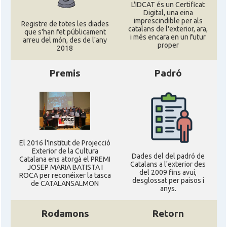
L'IDCAT és un Certificat
Digital, una eina
imprescindible per als
Registre de totes les diades
catalans de l'exterior, ara,
que s'han fet públicament
i més encara en un futur
arreu del món, des de l'any
proper
2018
Premis
Padró
El 2016 l'Institut de Projecció
Exterior de la Cultura
Dades del del padró de
Catalana ens atorgà el PREMI
Catalans a l'exterior des
JOSEP MARIA BATISTA I
del 2009 fins avui,
ROCA per reconéixer la tasca
desglossat per paisos i
de CATALANSALMON
anys.
Rodamons
Retorn