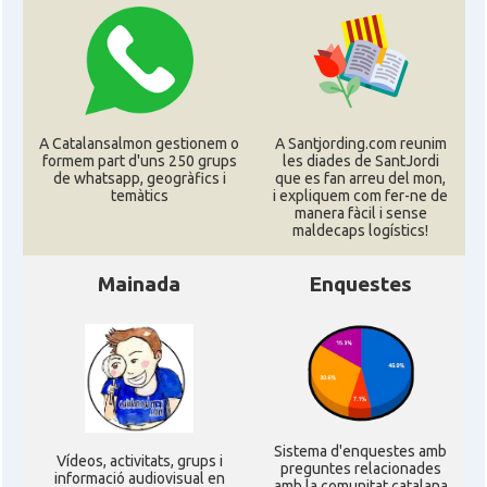
A Catalansalmon gestionem o
A Santjording.com reunim
formem part d'uns 250 grups
les diades de SantJordi
de whatsapp, geogràfics i
que es fan arreu del mon,
temàtics
i expliquem com fer-ne de
manera fàcil i sense
maldecaps logí­stics!
Mainada
Enquestes
Sistema d'enquestes amb
Ví­deos, activitats, grups i
preguntes relacionades
informació audiovisual en
amb la comunitat catalana