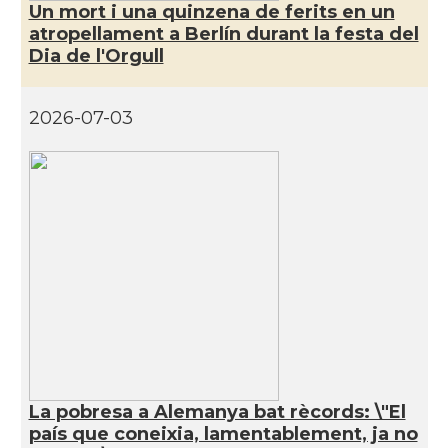
Un mort i una quinzena de ferits en un
Casal
Katalanischer Salon, e. V.
atropellament a Berlín durant la festa del
Dia de l'Orgull
Oficina Exterior de Catalunya a
Acció
Berlín
2026-07-03
Oficina Exterior de Catalunya a
Acció
Stuttgart
Delegació
Delegació del Govern a Alemanya
Consolat
Consolat general a Dusseldorf
Consolat general a Frankfurt am
Consolat
Main
La pobresa a Alemanya bat rècords: \"El
país que coneixia, lamentablement, ja no
Consolat
Consolat general a Hamburg