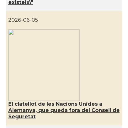
existeix\"
Consolat general a Munich
Consolat
[München]
2026-06-05
Consolat
Consolat general a Stuttgart
Ambaixada
Ambaixada espanyola a Alemanya
Castells
Castellers de Berlin
* + ambaixades i consolats
El clatellot de les Nacions Unides a
Alemanya, que queda fora del Consell de
Seguretat