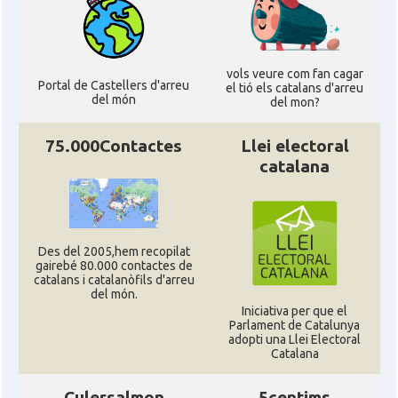
vols veure com fan cagar
Portal de Castellers d'arreu
el tió els catalans d'arreu
del món
del mon?
75.000Contactes
Llei electoral
catalana
Des del 2005,hem recopilat
gairebé 80.000 contactes de
catalans i catalanòfils d'arreu
del món.
Iniciativa per que el
Parlament de Catalunya
adopti una Llei Electoral
Catalana
Culersalmon
5centims