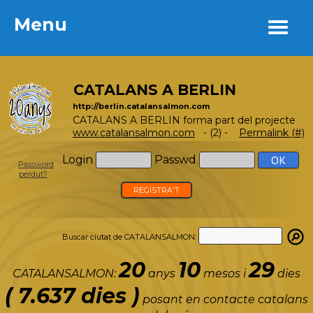
Menu
Menu
CATALANS A BERLIN
http://berlin.catalansalmon.com
CATALANS A BERLIN forma part del projecte
www.catalansalmon.com
- (2) -
Permalink (#)
Login
Passwd
Password
perdut?
REGISTRA'T
Buscar ciutat de CATALANSALMON:
20
10
29
CATALANSALMON:
anys
mesos i
dies
( 7.637 dies )
posant en contacte catalans