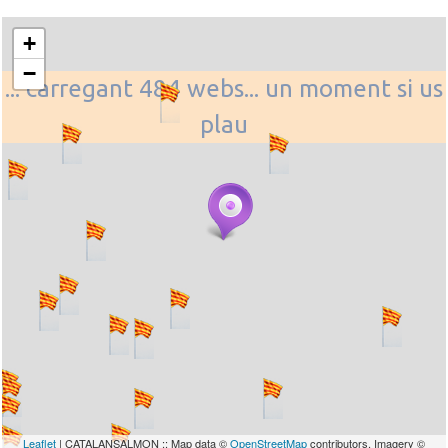
+
−
... carregant 484 webs... un moment si us
plau
Leaflet
| CATALANSALMON :: Map data ©
OpenStreetMap
contributors, Imagery ©