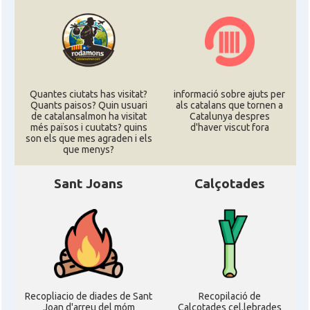
Quantes ciutats has visitat?
informació sobre ajuts per
Quants paisos? Quin usuari
als catalans que tornen a
de catalansalmon ha visitat
Catalunya despres
més països i cuutats? quins
d'haver viscut fora
son els que mes agraden i els
que menys?
Sant Joans
Calçotades
Recopliacio de diades de Sant
Recopilació de
Joan d'arreu del móm
Calçotades cel.lebrades