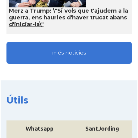
Merz a Trump: \"Si vols que t'ajudem a la
guerra, ens hauries d'haver trucat abans
d'iniciar-la\"
més noticies
Útils
Whatsapp
SantJording