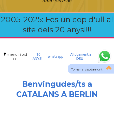
arreu del món
2005-2025: Fes un cop d'ull al
site dels 20 anys!!!!
menu ràpid
20
Allotjament a
whatsapp
ANYS!
DEU
>>
Tornar al capdamunt
Benvingudes/ts a
CATALANS A BERLIN