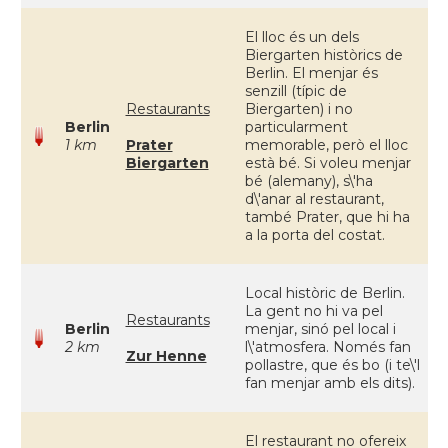
El lloc és un dels
Biergarten històrics de
Berlin. El menjar és
senzill (típic de
Restaurants
Biergarten) i no
Berlin
particularment
1 km
Prater
memorable, però el lloc
Biergarten
està bé. Si voleu menjar
bé (alemany), s\'ha
d\'anar al restaurant,
també Prater, que hi ha
a la porta del costat.
Local històric de Berlin.
La gent no hi va pel
Restaurants
Berlin
menjar, sinó pel local i
2 km
l\'atmosfera. Només fan
Zur Henne
pollastre, que és bo (i te\'l
fan menjar amb els dits).
El restaurant no ofereix