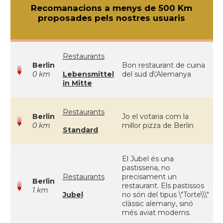
Recomanacions a menys de 500 Km
proposades pels nostres usuaris
Restaurants
Berlin
Bon restaurant de cuina
0 km
Lebensmittel
del sud d\'Alemanya
in Mitte
Restaurants
Berlin
Jo el votaria com la
0 km
millor pizza de Berlin
Standard
El Jubel és una
pastisseria, no
Restaurants
precisament un
Berlin
restaurant. Els pastissos
1 km
Jubel
no són del tipus \"Torte\\\"
clàssic alemany, sinó
més aviat moderns.