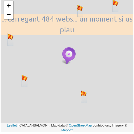
+
−
... carregant 484 webs... un moment si us
plau
Leaflet
| CATALANSALMON :: Map data ©
OpenStreetMap
contributors, Imagery ©
Mapbox