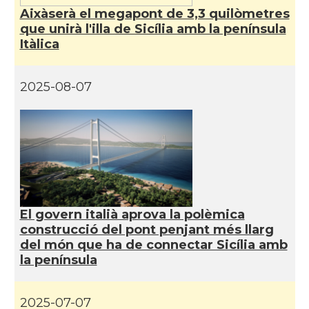
Aixàserà el megapont de 3,3 quilòmetres
que unirà l'illa de Sicília amb la península
Consolat
Consolat general a Milano
Itàlica
Consolat
Consolat general a Napoli
2025-08-07
Consolat
Consolat general a Roma
Ambaixada
Ambaixada espanyola a Itàlia
* + ambaixades i consolats
El govern italià aprova la polèmica
construcció del pont penjant més llarg
del món que ha de connectar Sicília amb
la península
2025-07-07