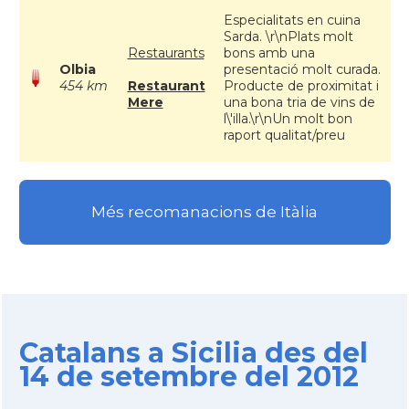
Especialitats en cuina
Sarda. \r\nPlats molt
Restaurants
bons amb una
Olbia
presentació molt curada.
454 km
Restaurant
Producte de proximitat i
Mere
una bona tria de vins de
l\'illa.\r\nUn molt bon
raport qualitat/preu
Més recomanacions de Itàlia
Catalans a Sicilia des del
14 de setembre del 2012