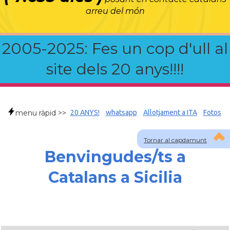
arreu del món
2005-2025: Fes un cop d'ull al
site dels 20 anys!!!!
menu ràpid >>
20 ANYS!
whatsapp
Allotjament a ITA
Fotos
Tornar al capdamunt
Benvingudes/ts a
Catalans a Sicilia