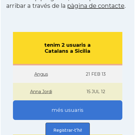
arribar a través de la
pàgina de contacte
.
tenim 2 usuaris a
Catalans a Sicilia
Angus
21 FEB 13
Anna Jordi
15 JUL 12
més usuaris
Registrar-t'hi!