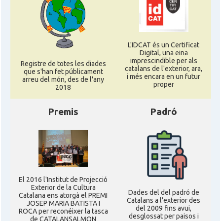
L'IDCAT és un Certificat
Digital, una eina
imprescindible per als
Registre de totes les diades
catalans de l'exterior, ara,
que s'han fet públicament
i més encara en un futur
arreu del món, des de l'any
proper
2018
Premis
Padró
El 2016 l'Institut de Projecció
Exterior de la Cultura
Dades del del padró de
Catalana ens atorgà el PREMI
Catalans a l'exterior des
JOSEP MARIA BATISTA I
del 2009 fins avui,
ROCA per reconéixer la tasca
desglossat per paisos i
de CATALANSALMON