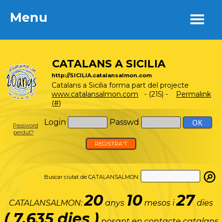
Menu
Menu
CATALANS A SICILIA
http://SICILIA.catalansalmon.com
Catalans a Sicilia forma part del projecte
www.catalansalmon.com
- (215) -
Permalink
(#)
Login
Passwd
Password
perdut?
REGISTRA'T
Buscar ciutat de CATALANSALMON:
20
10
27
CATALANSALMON:
anys
mesos i
dies
( 7.635 dies )
posant en contacte catalans