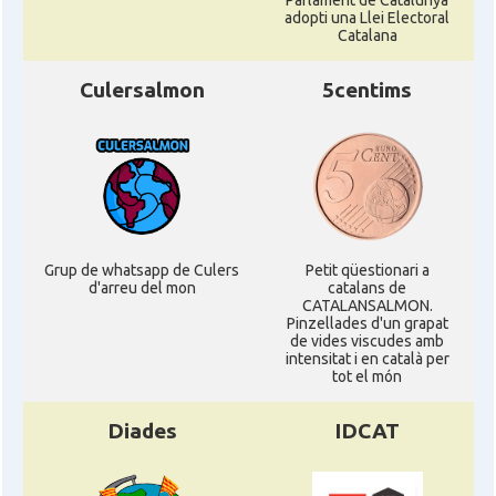
Parlament de Catalunya
adopti una Llei Electoral
Catalana
Culersalmon
5centims
Grup de whatsapp de Culers
Petit qüestionari a
d'arreu del mon
catalans de
CATALANSALMON.
Pinzellades d'un grapat
de vides viscudes amb
intensitat i en català per
tot el món
Diades
IDCAT