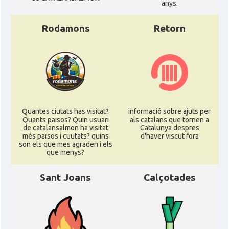
anys.
Rodamons
Retorn
Quantes ciutats has visitat?
informació sobre ajuts per
Quants paisos? Quin usuari
als catalans que tornen a
de catalansalmon ha visitat
Catalunya despres
més països i cuutats? quins
d'haver viscut fora
son els que mes agraden i els
que menys?
Sant Joans
Calçotades