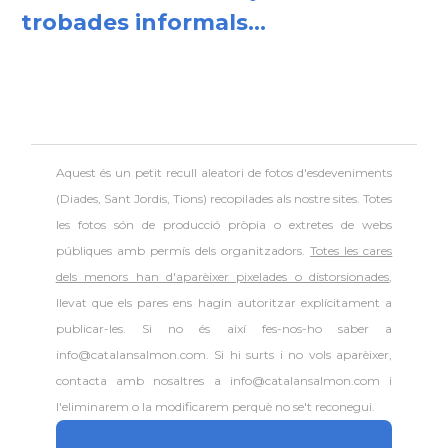
trobades informals...
Aquest és un petit recull aleatori de
fotos d'esdeveniments
(Diades, Sant Jordis, Tions) recopilades als nostre sites. Totes
les fotos són de producció pròpia o extretes de webs
públiques amb permís dels organitzadors.
Totes les cares
dels menors han d'aparèixer pixelades o distorsionades
,
llevat que els pares ens hagin autoritzar explícitament a
publicar-les. Si no és així fes-nos-ho saber a
info@catalansalmon.com. Si hi surts i no vols aparèixer,
contacta amb nosaltres a info@catalansalmon.com i
l'eliminarem o la modificarem perquè no se't reconegui.