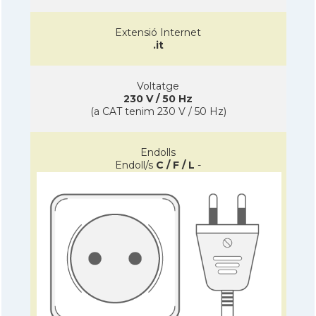
Extensió Internet
.it
Voltatge
230 V / 50 Hz
(a CAT tenim 230 V / 50 Hz)
Endolls
Endoll/s
C / F / L
-