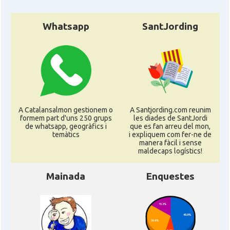
Whatsapp
SantJording
A Catalansalmon gestionem o
A Santjording.com reunim
formem part d'uns 250 grups
les diades de SantJordi
de whatsapp, geogràfics i
que es fan arreu del mon,
temàtics
i expliquem com fer-ne de
manera fàcil i sense
maldecaps logí­stics!
Mainada
Enquestes