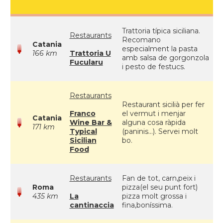
Trattoria típica siciliana.
Restaurants
Recomano
Catania
especialment la pasta
166 km
Trattoria U
amb salsa de gorgonzola
Fucularu
i pesto de festucs.
Restaurants
Restaurant sicilià per fer
Franco
el vermut i menjar
Catania
Wine Bar &
alguna cosa ràpida
171 km
Typical
(paninis...). Servei molt
Sicilian
bo.
Food
Restaurants
Fan de tot, carn,peix i
Roma
pizza(el seu punt fort)
435 km
La
pizza molt grossa i
cantinaccia
fina,boníssima.