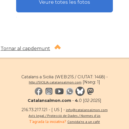
Veure totes les fotos
.
Tornar al capdemunt
Catalans a Sicilia (WEB:215 / CIUTAT: 1468) -
[Nseg: 1]
http://SICILIA.catalansalmon.com
Catalansalmon.com
-
4
.0 [
02·2025
]
216.73.217.121 - [ US ] -
info@catalansalmon.com
Avís legal / Protecció de Dades / Normes d'ús
T'agrada la iniciativa?
Convida'ns a un café