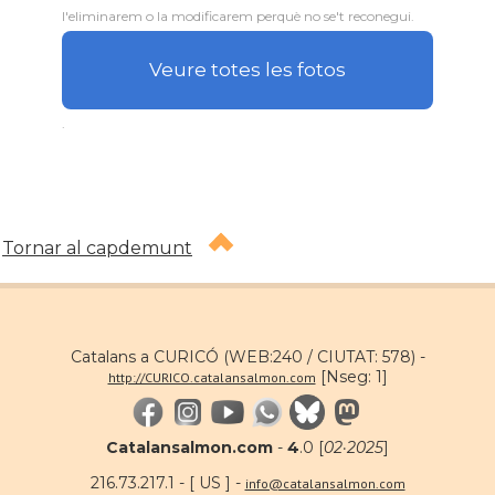
l'eliminarem o la modificarem perquè no se't reconegui.
Veure totes les fotos
.
Tornar al capdemunt
Catalans a CURICÓ (WEB:240 / CIUTAT: 578) -
[Nseg: 1]
http://CURICO.catalansalmon.com
Catalansalmon.com
-
4
.0 [
02·2025
]
216.73.217.1 - [ US ] -
info@catalansalmon.com