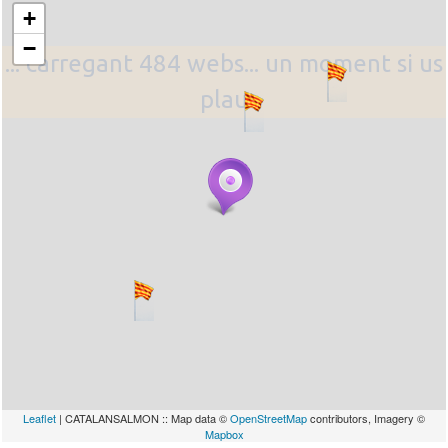
+
−
... carregant 484 webs... un moment si us
plau
Leaflet
| CATALANSALMON :: Map data ©
OpenStreetMap
contributors, Imagery ©
Mapbox