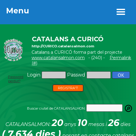
Menu
Menu
CATALANS A CURICÓ
http://CURICO.catalansalmon.com
Catalans a CURICÓ forma part del projecte
www.catalansalmon.com
- (240) -
Permalink
(#)
Login
Passwd
Password
perdut?
REGISTRA'T
Buscar ciutat de CATALANSALMON:
20
10
26
CATALANSALMON:
anys
mesos i
dies
( 7.634 dies )
posant en contacte catalans