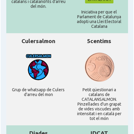
catalans i catalanòfils d'arreu
del món.
Iniciativa per que el
Parlament de Catalunya
adopti una Llei Electoral
Catalana
Culersalmon
5centims
Grup de whatsapp de Culers
Petit qüestionari a
d'arreu del mon
catalans de
CATALANSALMON.
Pinzellades d'un grapat
de vides viscudes amb
intensitat i en català per
tot el món
Diades
IDCAT