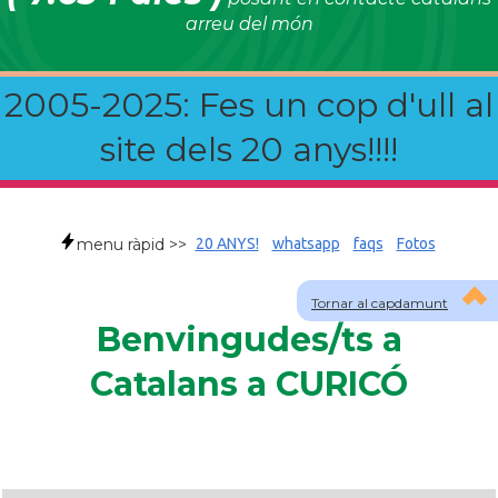
arreu del món
2005-2025: Fes un cop d'ull al
site dels 20 anys!!!!
menu ràpid >>
20 ANYS!
whatsapp
faqs
Fotos
Tornar al capdamunt
Benvingudes/ts a
Catalans a CURICÓ