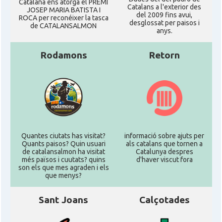
Catalana ens atorgà el PREMI
Catalans a l'exterior des
JOSEP MARIA BATISTA I
del 2009 fins avui,
ROCA per reconéixer la tasca
desglossat per paisos i
de CATALANSALMON
anys.
Rodamons
Retorn
Quantes ciutats has visitat?
informació sobre ajuts per
Quants paisos? Quin usuari
als catalans que tornen a
de catalansalmon ha visitat
Catalunya despres
més països i cuutats? quins
d'haver viscut fora
son els que mes agraden i els
que menys?
Sant Joans
Calçotades