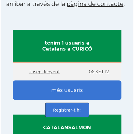
arribar a través de la
pàgina de contacte
.
tenim 1 usuaris a
Catalans a CURICÓ
Josep Junyent
06 SET 12
més usuaris
Registrar-t'hi!
CATALANSALMON