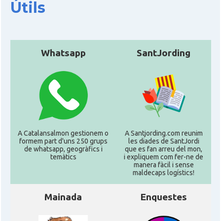
Útils
Whatsapp
SantJording
A Catalansalmon gestionem o
A Santjording.com reunim
formem part d'uns 250 grups
les diades de SantJordi
de whatsapp, geogràfics i
que es fan arreu del mon,
temàtics
i expliquem com fer-ne de
manera fàcil i sense
maldecaps logí­stics!
Mainada
Enquestes