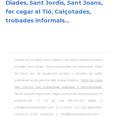
Diades, Sant Jordis, Sant Joans,
fer cagar el Tió, Calçotades,
trobades informals...
Aquest és un petit recull aleatori de
fotos d'esdeveniments
(Diades, Sant Jordis, Tions) recopilades als nostre sites. Totes
les fotos són de producció pròpia o extretes de webs
públiques amb permís dels organitzadors.
Totes les cares
dels menors han d'aparèixer pixelades o distorsionades
,
llevat que els pares ens hagin autoritzar explícitament a
publicar-les. Si no és així fes-nos-ho saber a
info@catalansalmon.com. Si hi surts i no vols aparèixer,
contacta amb nosaltres a info@catalansalmon.com i