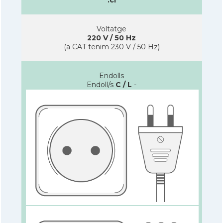
Voltatge
220 V / 50 Hz
(a CAT tenim 230 V / 50 Hz)
Endolls
Endoll/s
C / L
-