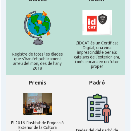
L'IDCAT és un Certificat
Digital, una eina
imprescindible per als
Registre de totes les diades
catalans de l'exterior, ara,
que s'han fet públicament
i més encara en un futur
arreu del món, des de l'any
proper
2018
Premis
Padró
El 2016 l'Institut de Projecció
Exterior de la Cultura
Dades del del padró de