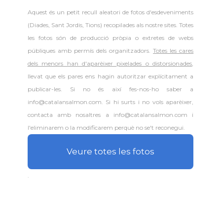
Aquest és un petit recull aleatori de
fotos d'esdeveniments
(Diades, Sant Jordis, Tions) recopilades als nostre sites. Totes
les fotos són de producció pròpia o extretes de webs
públiques amb permís dels organitzadors.
Totes les cares
dels menors han d'aparèixer pixelades o distorsionades
,
llevat que els pares ens hagin autoritzar explícitament a
publicar-les. Si no és així fes-nos-ho saber a
info@catalansalmon.com. Si hi surts i no vols aparèixer,
contacta amb nosaltres a info@catalansalmon.com i
l'eliminarem o la modificarem perquè no se't reconegui.
Veure totes les fotos
.