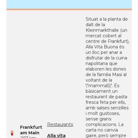
Situat a la planta de
dalt de la
Kleinmarkthalle (un
mercat cobert al
centre de Frankfurt),
Alla Vita Buona és
un lloc per anar a
disfrutar de la cuina
napolitana que
elaboren les dones
de la familia Masi al
voltant de la
\"mamma\\\". És
bàsicament un
restaurant de pasta
fresca feta per ells,
amb salses senzilles
i molt gustoses,
sense grans
Restaurants
complicacions. La
Frankfurt
carta no canvia
am Main
Alla vita
gaire, però sempre