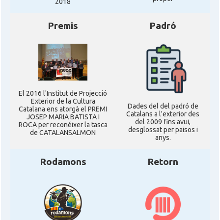
2018
* + ambaixades i consolats
Premis
Padró
El 2016 l'Institut de Projecció
Exterior de la Cultura
Dades del del padró de
Catalana ens atorgà el PREMI
Catalans a l'exterior des
JOSEP MARIA BATISTA I
del 2009 fins avui,
ROCA per reconéixer la tasca
desglossat per paisos i
de CATALANSALMON
anys.
Rodamons
Retorn