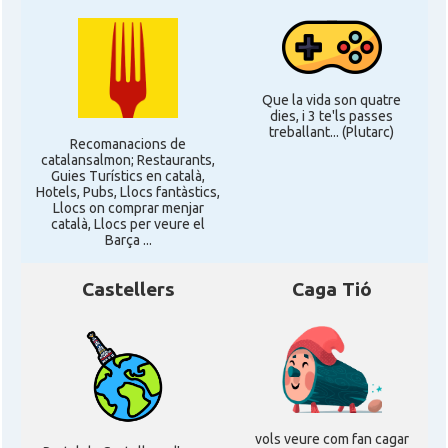
CAMON
Catalans a ROSTOCK
Que la vida son quatre
CAMON
Catalans a Stuttgart
dies, i 3 te'ls passes
treballant... (Plutarc)
Recomanacions de
catalansalmon; Restaurants,
CAMON
Catalans a TRIER
Guies Turístics en català,
Hotels, Pubs, Llocs fantàstics,
Llocs on comprar menjar
català, Llocs per veure el
CAMON
CATALANS A TÜBINGEN
Barça ...
Castellers
Caga Tió
Associació Catalana d'Essen E.V. /
Casal
Katalanischer Verein Essen E.V.
Associació Catalana d'Hamburg "El
Casal
Pont Blau\"
vols veure com fan cagar
Casal
Casal Català de Frankfurt