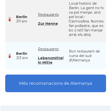
Local històric de
Berlin. La gent no hi
va pel menjar, sinó
Restaurants
Berlin
pel local i
311 km
l\'atmosfera. Només
Zur Henne
fan pollastre, que és
bo (i te\'l fan menjar
amb els dits).
Restaurants
Bon restaurant de
Berlin
cuina del sud
313 km
Lebensmittel
d\'Alemanya
in Mitte
Més recomanacions de Alemanya