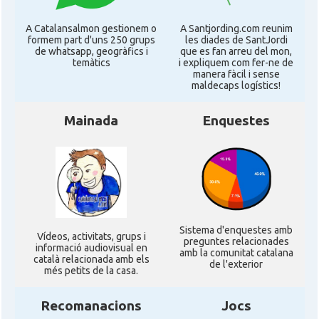
CAMON
Catalans a KASSEL
A Catalansalmon gestionem o
A Santjording.com reunim
formem part d'uns 250 grups
les diades de SantJordi
de whatsapp, geogràfics i
que es fan arreu del mon,
temàtics
i expliquem com fer-ne de
CAMON
Catalans a Koeln - Köln - Colonia
manera fàcil i sense
maldecaps logí­stics!
CAMON
Catalans a LEIPZIG
Mainada
Enquestes
CAMON
Catalans a Mainz
CAMON
Catalans a MANNHEIM
Sistema d'enquestes amb
CAMON
Catalans a MÜNCHEN
Ví­deos, activitats, grups i
preguntes relacionades
informació audiovisual en
amb la comunitat catalana
català relacionada amb els
de l'exterior
més petits de la casa.
CAMON
Catalans a NURNBERG
Recomanacions
Jocs
CAMON
Catalans a OLDENBURG