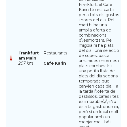
Frankfurt, el Cafe
Karin té una carta
per a tots els gustos
i hores del dia. Pel
matí hi ha una
amplia oferta de
combinacions
d\'esmorzars. Pel
migdia hi ha plats
del dia i una selecció
Frankfurt
Restaurants
de sopes, pasta,
am Main
amanides enormes i
207 km
Cafe Karin
plats combinats i
una petita llista de
plats del dia segons
temporada que
canvien cada dia. I a
la tarda l\'oferta de
pastissos, cafès i tés
és imbatible.\r\nNo
és alta gastronomia,
però sí un local molt
popular amb un
menjar molt bó i