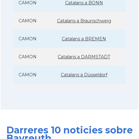
CAMON
Catalans a BONN
CAMON
Catalans a Braunschweig
CAMON
Catalans a BREMEN
CAMON
Catalans a DARMSTADT
CAMON
Catalans a Düsseldorf
CAMON
Catalans a ERFURT
CAMON
Catalans a FRANKFURT am Main
Darreres 10 noticies sobre
CAMON
Catalans a FREIBURG
Bayreuth