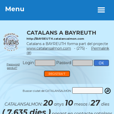
Menu
Menu
CATALANS A BAYREUTH
http://BAYREUTH.catalansalmon.com
Catalans a BAYREUTH forma part del projecte
www.catalansalmon.com
- (275) -
Permalink
(#)
Login
Passwd
Password
perdut?
REGISTRA'T
Buscar ciutat de CATALANSALMON:
20
10
27
CATALANSALMON:
anys
mesos i
dies
( 7.635 dies )
posant en contacte catalans