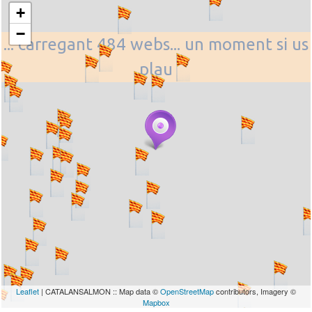
+
−
... carregant 484 webs... un moment si us
plau
Leaflet
| CATALANSALMON :: Map data ©
OpenStreetMap
contributors, Imagery ©
Mapbox