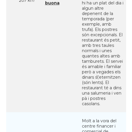
207 km
buona
hi ha un plat del dia i
algun altre
depenent de la
temporada (per
exemple, amb
trufa). Els postres
són excepcionals. El
restaurant és petit,
amb tres taules
normals i unes
quantes altes amb
tamburets. El servei
és amable i familiar
però a vegades els
dinars s\'eternitzen
(són lents). El
restaurant té a dins
una salumeria i ven
pà i postres
casolans.
Molt a la vora del
centre financer i
comercial de