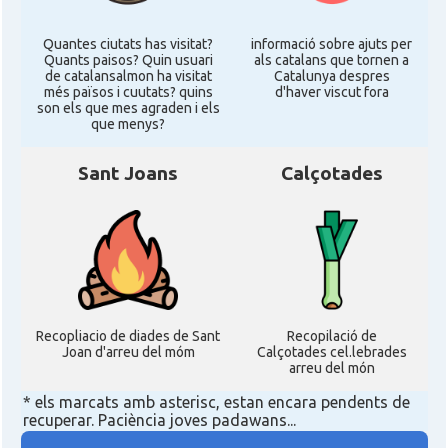
Quantes ciutats has visitat?
informació sobre ajuts per
Quants paisos? Quin usuari
als catalans que tornen a
de catalansalmon ha visitat
Catalunya despres
més països i cuutats? quins
d'haver viscut fora
son els que mes agraden i els
que menys?
Sant Joans
Calçotades
Recopliacio de diades de Sant
Recopilació de
Joan d'arreu del móm
Calçotades cel.lebrades
arreu del món
* els marcats amb asterisc, estan encara pendents de
recuperar. Paciència joves padawans...