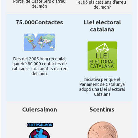
Portal de Castellers d'arreu
el tió els catalans d'arreu
del món
del mon?
Casal Català de Stuttgart, Stuttcat
Casal
e.V.
75.000Contactes
Llei electoral
catalana
Casal
Catalanets E.V.
Casal
Centre Català de Munic
Des del 2005,hem recopilat
gairebé 80.000 contactes de
catalans i catalanòfils d'arreu
del món.
Casal
Centre Cultural Català de Colònia
Iniciativa per que el
Parlament de Catalunya
adopti una Llei Electoral
Casal
Katalanischer Salon, e. V.
Catalana
Culersalmon
5centims
Oficina Exterior de Catalunya a
Acció
Berlín
Oficina Exterior de Catalunya a
Acció