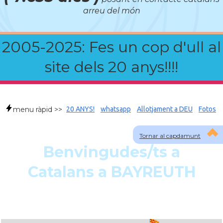
arreu del món
2005-2025: Fes un cop d'ull al
site dels 20 anys!!!!
menu ràpid >>
20 ANYS!
whatsapp
Allotjament a DEU
Fotos
Tornar al capdamunt
Benvingudes/ts a
Catalans a BAYREUTH