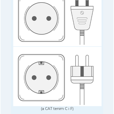
(a CAT tenim C i F)