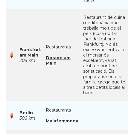
variat.
Restaurant de cuina
mediterrània que
treballa molt bé el
peix (cosa no tan
fàcil de trobar a
Frankfurt). No és
Restaurants
Frankfurt
excessivament car i
am Main
el menjar és
Dorade am
208 km
excel.lent, variat i
Main
amb un punt de
sofisticació. Els
propietaris són una
família grega que té
altres petits locals al
barri.
Restaurants
Berlin
306 km
Malafemmena