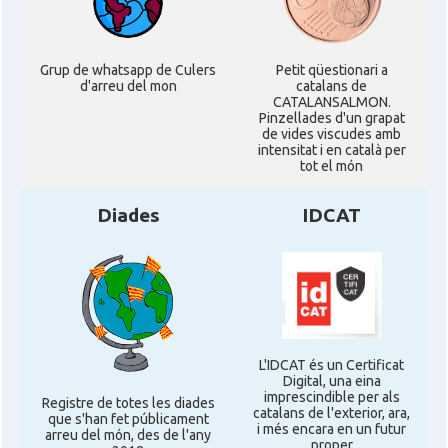
Stuttgart
Delegació
Delegació del Govern a Alemanya
Grup de whatsapp de Culers
Petit qüestionari a
d'arreu del mon
catalans de
CATALANSALMON.
Pinzellades d'un grapat
Consolat
Consolat general a Dusseldorf
de vides viscudes amb
intensitat i en català per
tot el món
Consolat general a Frankfurt am
Consolat
Main
Diades
IDCAT
Consolat
Consolat general a Hamburg
Consolat general a Munich
Consolat
[München]
L'IDCAT és un Certificat
Digital, una eina
Consolat
Consolat general a Stuttgart
imprescindible per als
Registre de totes les diades
catalans de l'exterior, ara,
que s'han fet públicament
i més encara en un futur
arreu del món, des de l'any
proper
Ambaixada
Ambaixada espanyola a Alemanya