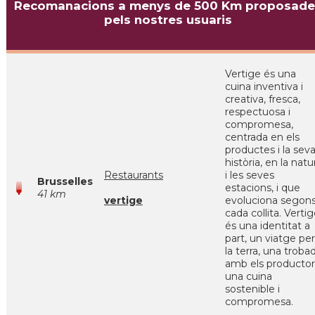
Recomanacions a menys de 500 Km proposade
pels nostres usuaris
Vertige és una
cuina inventiva i
creativa, fresca,
respectuosa i
compromesa,
centrada en els
productes i la sev
història, en la natu
Restaurants
i les seves
Brusselles
estacions, i que
41 km
vertige
evoluciona segon
cada collita. Verti
és una identitat a
part, un viatge per
la terra, una troba
amb els productor
una cuina
sostenible i
compromesa.