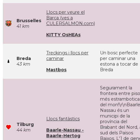
Llocs per veure el
Barça (ves a
Brusselles
CULERSALMON.com)
41 km
KITTY OsHEAs
Treckings i llocs per
Un bosc perfecte
Breda
caminar
per caminar una
43 km
estona a tocar de
Mastbos
Breda
Segurament la
frontera entre pis
més estrambotica
del mon!\r\nBaarle
Nassau és un
municipi de la
Llocs fantàstics
província del
Tilburg
Brabant del Nord, 
44 km
Baarle-Nassau -
sud dels Països
Baarle-Hertog
Baixos. L'1 de gen