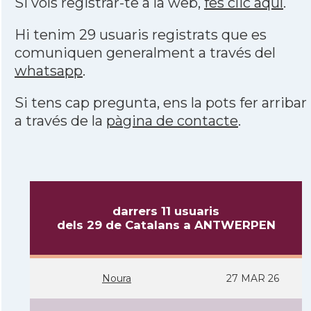
Si vols registrar-te a la web,
fes clic aquí
.
Hi tenim 29 usuaris registrats que es
comuniquen generalment a través del
whatsapp
.
Si tens cap pregunta, ens la pots fer arribar
a través de la
pàgina de contacte
.
darrers 11 usuaris
dels 29 de Catalans a ANTWERPEN
Noura
27 MAR 26