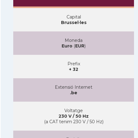
Capital
Brussel·les
Moneda
Euro
(
EUR
)
Prefix
+ 32
Extensió Internet
.be
Voltatge
230 V / 50 Hz
(a CAT tenim 230 V / 50 Hz)