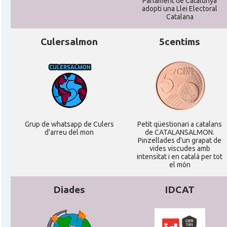
Parlament de Catalunya
adopti una Llei Electoral
Catalana
Culersalmon
5centims
Grup de whatsapp de Culers
Petit qüestionari a catalans
d'arreu del mon
de CATALANSALMON.
Pinzellades d'un grapat de
vides viscudes amb
intensitat i en català per tot
el món
Diades
IDCAT