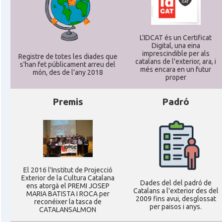
L'IDCAT és un Certificat
Digital, una eina
imprescindible per als
Registre de totes les diades que
catalans de l'exterior, ara, i
s'han fet públicament arreu del
més encara en un futur
món, des de l'any 2018
proper
Premis
Padró
El 2016 l'Institut de Projecció
Exterior de la Cultura Catalana
Dades del del padró de
ens atorgà el PREMI JOSEP
Catalans a l'exterior des del
MARIA BATISTA I ROCA per
2009 fins avui, desglossat
reconéixer la tasca de
per paisos i anys.
CATALANSALMON