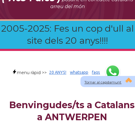
arreu del món
2005-2025: Fes un cop d'ull al
site dels 20 anys!!!!
menu ràpid >>
20 ANYS!
whatsapp
faqs
Tornar al capdamunt
Benvingudes/ts a Catalans
a ANTWERPEN