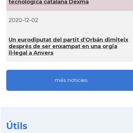
tecnològica catalana Dexma
2020-12-02
Un eurodiputat del partit d'Orbán dimiteix
després de ser enxampat en una orgia
il·legal a Anvers
més noticies
Útils