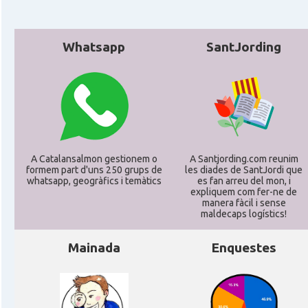
Whatsapp
SantJording
A Catalansalmon gestionem o
A Santjording.com reunim
formem part d'uns 250 grups de
les diades de SantJordi que
whatsapp, geogràfics i temàtics
es fan arreu del mon, i
expliquem com fer-ne de
manera fàcil i sense
maldecaps logí­stics!
Mainada
Enquestes