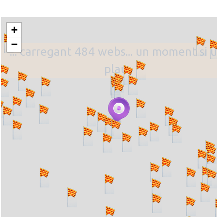
+
−
... carregant 484 webs... un moment si u
plau