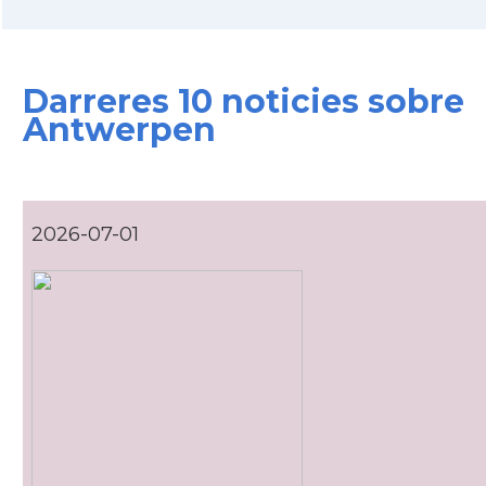
Ambaixada
Ambaixada espanyola a Bèlgica
* + ambaixades i consolats
Darreres 10 noticies sobre
Antwerpen
2026-07-01