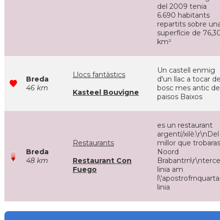
del 2009 tenia
6.690 habitants
repartits sobre un
superfície de 76,3
km²
Un castell enmig
Llocs fantàstics
Breda
d'un llac a tocar de
46 km
bosc mes antic de
Kasteel Bouvigne
paisos Baixos
es un restaurant
argentí/xilè.\r\nDel
Restaurants
millor que trobaras
Breda
Noord
48 km
Restaurant Con
Brabantrn\r\nterce
Fuego
linia am
l\'apostrofrnquarta
linia