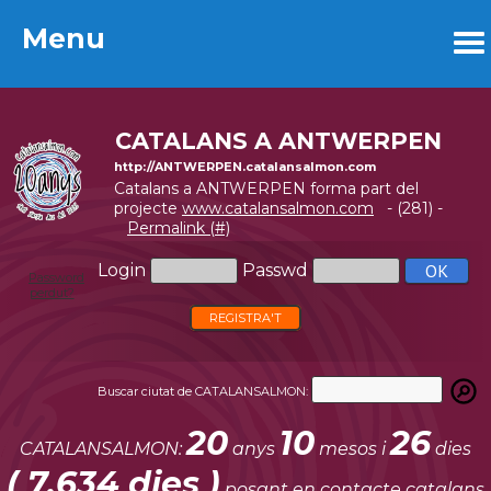
Menu
Menu
CATALANS A ANTWERPEN
http://ANTWERPEN.catalansalmon.com
Catalans a ANTWERPEN forma part del
projecte
www.catalansalmon.com
- (281) -
Permalink (#)
Login
Passwd
Password
perdut?
REGISTRA'T
Buscar ciutat de CATALANSALMON:
20
10
26
CATALANSALMON:
anys
mesos i
dies
( 7.634 dies )
posant en contacte catalans