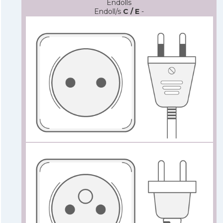
Endolls
Endoll/s
C / E
-