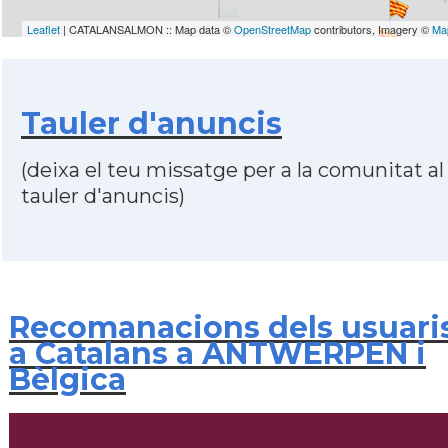
Leaflet
| CATALANSALMON :: Map data ©
OpenStreetMap
contributors, Imagery ©
Ma
Tauler d'anuncis
(deixa el teu missatge per a la comunitat al
tauler d'anuncis)
Recomanacions dels usuari
a Catalans a ANTWERPEN i
Bèlgica