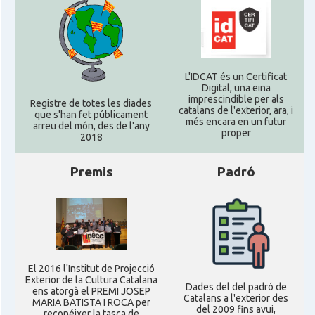
L'IDCAT és un Certificat
Digital, una eina
imprescindible per als
Registre de totes les diades
catalans de l'exterior, ara, i
que s'han fet públicament
més encara en un futur
arreu del món, des de l'any
proper
2018
Premis
Padró
El 2016 l'Institut de Projecció
Exterior de la Cultura Catalana
Dades del del padró de
ens atorgà el PREMI JOSEP
Catalans a l'exterior des
MARIA BATISTA I ROCA per
del 2009 fins avui,
reconéixer la tasca de