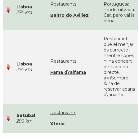
Restaurants
Portuguesa
Lisboa
modernitzada.
274 km
Bairro do Avillez
Car, però val la
pena.
Restaurant
que el menjar
és correcte i
mentre sopes
Restaurants
hi ha concert
Lisboa
de Fado en
274 km
Fama d\'alfama
directe.
\r\nSempre
s\'ha de
reservar abans
d\'anar-hi.
Restaurants
Setubal
293 km
Xtoria