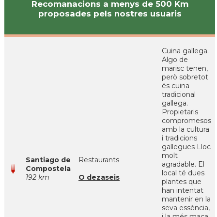
Recomanacions a menys de 500 Km
proposades pels nostres usuaris
Cuina gallega.
Algo de
marisc tenen,
però sobretot
és cuina
tradicional
gallega.
Propietaris
compromesos
amb la cultura
i tradicions
gallegues Lloc
molt
Santiago de
Restaurants
agradable. El
Compostela
local té dues
192 km
O dezaseis
plantes que
han intentat
mantenir en la
seva essència,
i la més maca