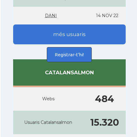
DANI
14 NOV 22
més usuaris
Registrar-t'hi!
CATALANSALMON
484
Webs
15.320
Usuaris Catalansalmon