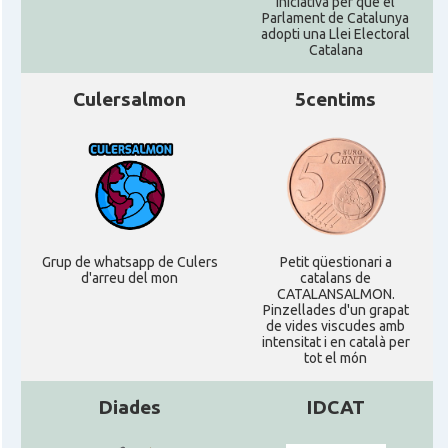
Iniciativa per que el
Parlament de Catalunya
adopti una Llei Electoral
Catalana
Culersalmon
5centims
Grup de whatsapp de Culers
Petit qüestionari a
d'arreu del mon
catalans de
CATALANSALMON.
Pinzellades d'un grapat
de vides viscudes amb
intensitat i en català per
tot el món
Diades
IDCAT