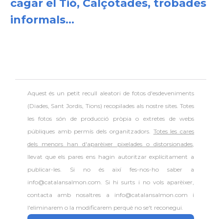
cagar el Tió, Calçotades, trobades
informals...
Aquest és un petit recull aleatori de
fotos d'esdeveniments
(Diades, Sant Jordis, Tions) recopilades als nostre sites. Totes
les fotos són de producció pròpia o extretes de webs
públiques amb permís dels organitzadors.
Totes les cares
dels menors han d'aparèixer pixelades o distorsionades
,
llevat que els pares ens hagin autoritzar explícitament a
publicar-les. Si no és així fes-nos-ho saber a
info@catalansalmon.com. Si hi surts i no vols aparèixer,
contacta amb nosaltres a info@catalansalmon.com i
l'eliminarem o la modificarem perquè no se't reconegui.