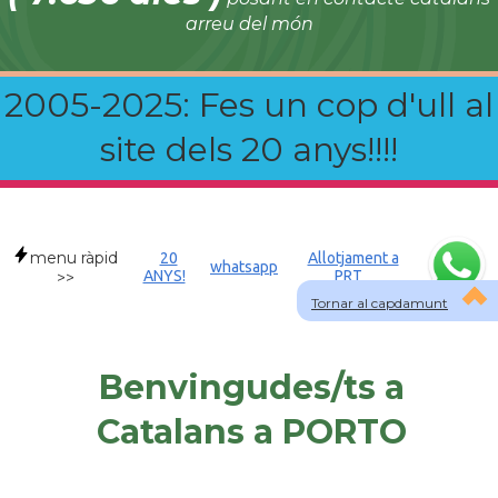
arreu del món
2005-2025: Fes un cop d'ull al
site dels 20 anys!!!!
menu ràpid
20
Allotjament a
whatsapp
ANYS!
PRT
>>
Tornar al capdamunt
Benvingudes/ts a
Catalans a PORTO