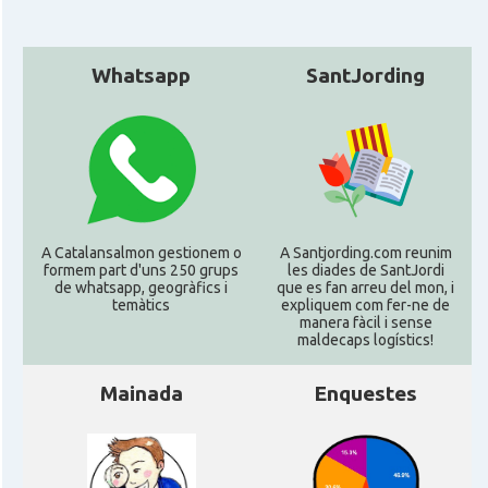
Whatsapp
SantJording
A Catalansalmon gestionem o
A Santjording.com reunim
formem part d'uns 250 grups
les diades de SantJordi
de whatsapp, geogràfics i
que es fan arreu del mon, i
temàtics
expliquem com fer-ne de
manera fàcil i sense
maldecaps logí­stics!
Mainada
Enquestes