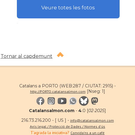
Veure totes les fotos
.
Tornar al capdemunt
Catalans a PORTO (WEB:287 / CIUTAT: 2915) -
[Nseg: 1]
http://PORTO.catalansalmon.com
Catalansalmon.com
-
4
.0 [
02·2025
]
216.73.216.200 - [ US ] -
info@catalansalmon.com
Avís legal / Protecció de Dades / Normes d'ús
T'agrada la iniciativa?
Convida'ns a un café