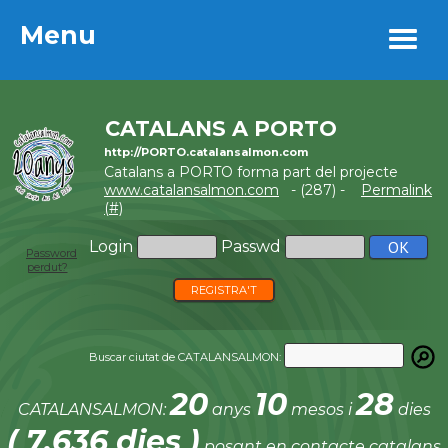
Menu
Menu
CATALANS A PORTO
http://PORTO.catalansalmon.com
Catalans a PORTO forma part del projecte
www.catalansalmon.com
- (287) -
Permalink
(#)
Login
Passwd
Password
perdut?
REGISTRA'T
Buscar ciutat de CATALANSALMON:
20
10
28
CATALANSALMON:
anys
mesos i
dies
( 7.636 dies )
posant en contacte catalans