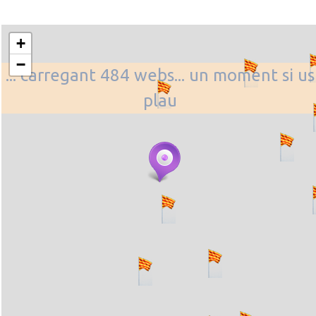
+
−
... carregant 484 webs... un moment si us
plau