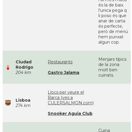
és la de baix.
l'unica pega q
li poso és que
anar de carta
és perfecte,
però de menú
hem punxat
algun cop.
Menjars típics
Ciudad
Restaurants
de la zona
Rodrigo
molt ben
204 km
Gastro Jalama
cuinats.
Llocs per veure el
Barça (ves a
Lisboa
CULERSALMON.com)
274 km
Snooker Aguia Club
Cuina