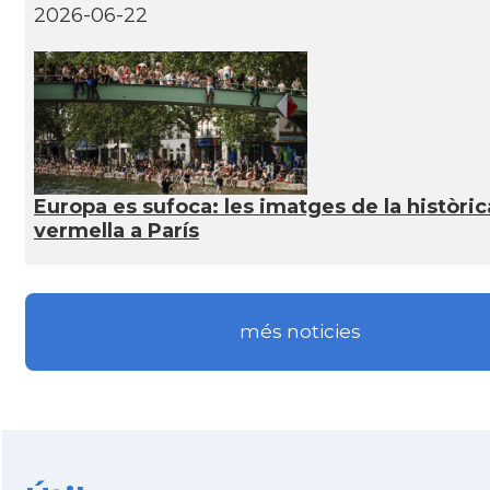
2026-06-22
Europa es sufoca: les imatges de la històric
vermella a París
més noticies