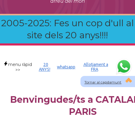
arreu del món
2005-2025: Fes un cop d'ull al
site dels 20 anys!!!!
menu ràpid
20
Allotjament a
whatsapp
ANYS!
FRA
>>
Tornar al capdamunt
Benvingudes/ts a CATALA
PARIS