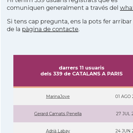
Hi tenim 339 usuaris registrats que es
comuniquen generalment a través del
wha
Si tens cap pregunta, ens la pots fer arribar
de la
pàgina de contacte
.
darrers 11 usuaris
dels 339 de CATALANS A PARIS
MarinaJove
01 AGO 
Gerard Camats Penella
27 JUL 
Adrià Labay
24 JUN 