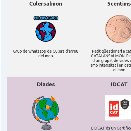
Culersalmon
5centims
Grup de whatsapp de Culers d'arreu
Petit qüestionari a ca
del mon
CATALANSALMON. Pin
d'un grapat de vides
amb intensitat i en cat
el món
Diades
IDCAT
L'IDCAT és un Certifica