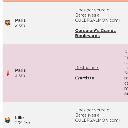
Llocs per veure el
Barça (ves a
Paris
CULERSALMON.com)
2 km
Corcoran\'s Grands
Boulevards
R
f
cu
Restaurants
f
Paris
S
3 km
L\'artiste
m
c
m
s
Llocs per veure el
Barça (ves a
Lille
CULERSALMON.com)
205 km