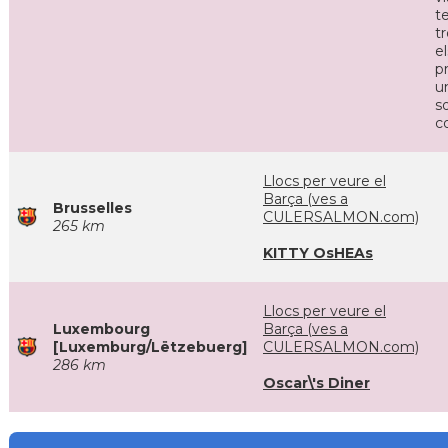
te
t
el
p
u
so
c
Llocs per veure el
Barça (ves a
Brusselles
CULERSALMON.com)
265 km
KITTY OsHEAs
Llocs per veure el
Luxembourg
Barça (ves a
[Luxemburg/Lëtzebuerg]
CULERSALMON.com)
286 km
Oscar\'s Diner