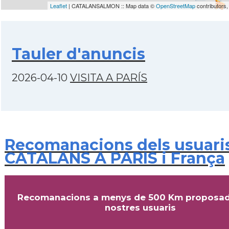
Leaflet
| CATALANSALMON :: Map data ©
OpenStreetMap
contributors
Tauler d'anuncis
2026-04-10
VISITA A PARÍS
Recomanacions dels usuari
CATALANS A PARIS i França
Recomanacions a menys de 500 Km proposad
nostres usuaris