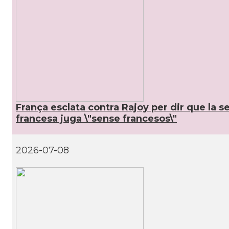
Consolat
Consolat general a Toulouse
Ambaixada
Ambaixada espanyola a França
Castells
Castellers de Paris
* + ambaixades i consolats
França esclata contra Rajoy per dir que la s
francesa juga \"sense francesos\"
2026-07-08