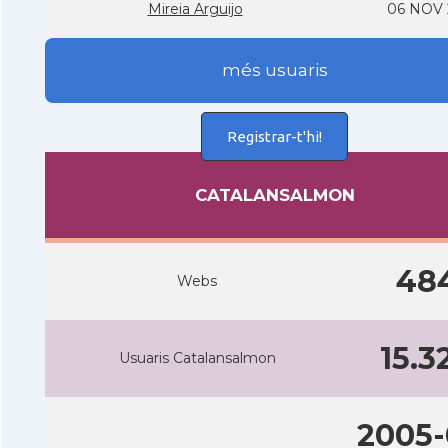
Mireia Arguijo
06 NOV 
més usuaris
Registrar-t'hi!
CATALANSALMON
48
Webs
15.3
Usuaris Catalansalmon
2005-