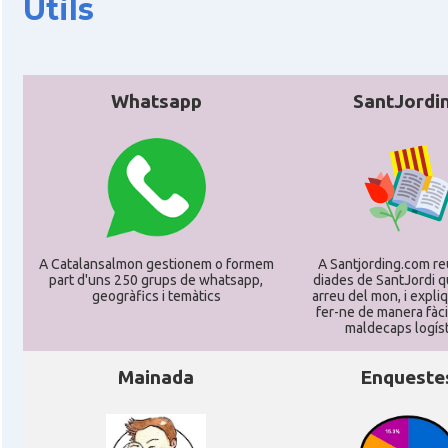
Útils
Whatsapp
SantJordi
A Catalansalmon gestionem o formem
A Santjording.com re
part d'uns 250 grups de whatsapp,
diades de SantJordi q
geogràfics i temàtics
arreu del mon, i expl
fer-ne de manera fàci
maldecaps logí­st
Mainada
Enqueste