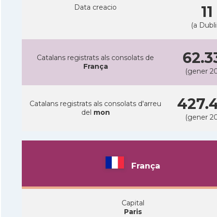
Data creacio
11
(a Dubli
62.3
Catalans registrats als consolats de
França
(gener 2
427.
Catalans registrats als consolats d'arreu
del
mon
(gener 2
França
Capital
Paris