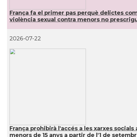
CAMON
Catalans a Rouen
França fa el primer pas perquè delictes com
violència sexual contra menors no prescrig
CAMON
Catalans a STRASBOURG
2026-07-22
CAMON
Catalans a Toulouse
CAMON
Catalans a TROYES
Ateneu Català de l'Eurodistrict Strasbo
Casal
Ortenau
Casal
Casal Català de Grenoble (Maison de Cata
Casal
Casal Català de Nantes "Tirant lo Blanc
França prohibirà l'accés a les xarxes socials 
menors de 15 anys a partir de l'1 de setemb