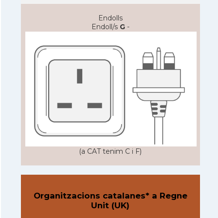
Endolls
Endoll/s
G
-
(a CAT tenim C i F)
Organitzacions catalanes* a Regne
Unit (UK)