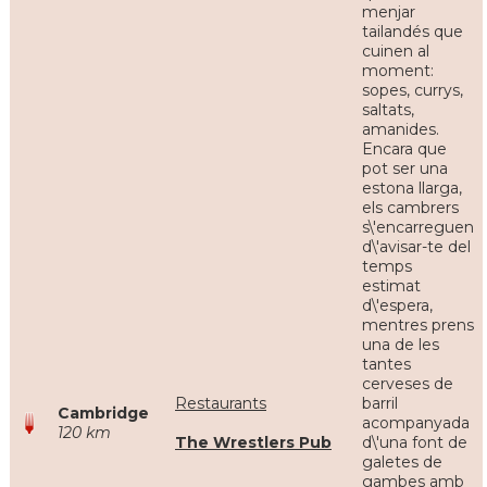
menjar
tailandés que
cuinen al
moment:
sopes, currys,
saltats,
amanides.
Encara que
pot ser una
estona llarga,
els cambrers
s\'encarreguen
d\'avisar-te del
temps
estimat
d\'espera,
mentres prens
una de les
tantes
cerveses de
Restaurants
barril
Cambridge
acompanyada
120 km
The Wrestlers Pub
d\'una font de
galetes de
gambes amb