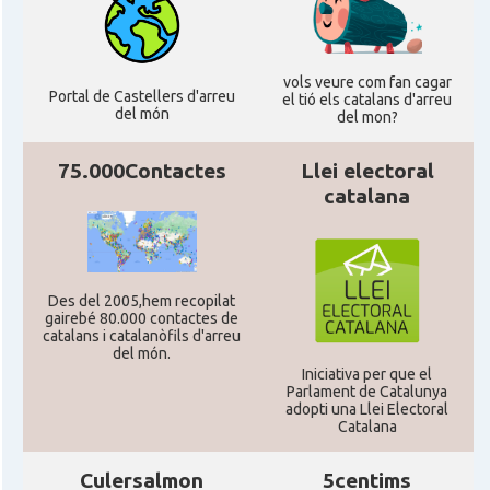
Consolat
Consolat general a Edinburgh
Consolat
Consolat general a London
vols veure com fan cagar
Portal de Castellers d'arreu
el tió els catalans d'arreu
del món
del mon?
Ambaixada espanyola a Regne Unit
Ambaixada
(UK)
75.000Contactes
Llei electoral
catalana
* + ambaixades i consolats
Des del 2005,hem recopilat
gairebé 80.000 contactes de
catalans i catalanòfils d'arreu
del món.
Iniciativa per que el
Parlament de Catalunya
adopti una Llei Electoral
Catalana
Culersalmon
5centims