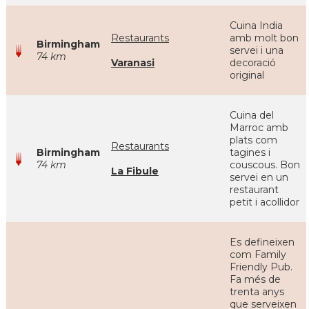
Cuina India
Restaurants
amb molt bon
Birmingham
servei i una
74 km
Varanasi
decoració
original
Cuina del
Marroc amb
plats com
Restaurants
Birmingham
tagines i
74 km
couscous. Bon
La Fibule
servei en un
restaurant
petit i acollidor
Es defineixen
com Family
Friendly Pub.
Fa més de
trenta anys
que serveixen