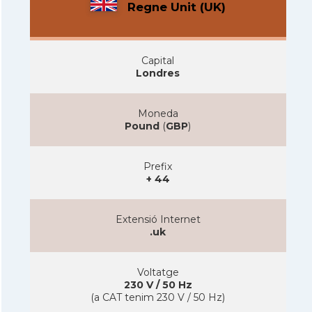
Regne Unit (UK)
Capital
Londres
Moneda
Pound
(
GBP
)
Prefix
+ 44
Extensió Internet
.uk
Voltatge
230 V / 50 Hz
(a CAT tenim 230 V / 50 Hz)