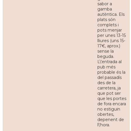
sabor a
gamba
autèntica. Els
plats són
complets i
pots menjar
per unes 13-15
lliures (uns 15-
17€, aprox.)
sense la
beguda.
L\'entrada al
pub més
probable és la
del passadís
des de la
carretera, ja
que pot ser
que les portes
de fora encara
no estiguin
obertes,
depenent de
l\'hora.