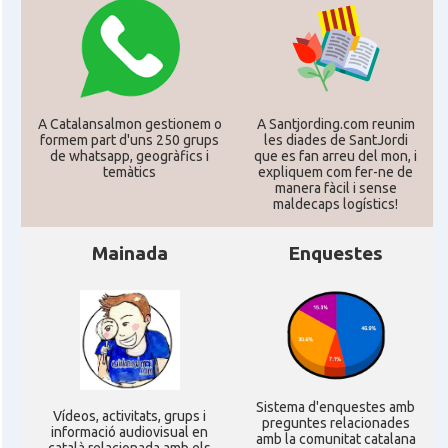
CAMON
Catalans a MILTON KEYNES
CAMON
Catalans a Newcastle upon Tyne
A Catalansalmon gestionem o
A Santjording.com reunim
CAMON
Catalans a NOTTINGHAM
formem part d'uns 250 grups
les diades de SantJordi
de whatsapp, geogràfics i
que es fan arreu del mon, i
temàtics
expliquem com fer-ne de
manera fàcil i sense
CAMON
Catalans a OXFORD, UK, Anglaterra
maldecaps logí­stics!
CAMON
Catalans a Portsmouth
Mainada
Enquestes
CAMON
Catalans a READING
CAMON
Catalans a RUGBY
Sistema d'enquestes amb
Ví­deos, activitats, grups i
CAMON
Catalans a SHEFFIELD
preguntes relacionades
informació audiovisual en
amb la comunitat catalana