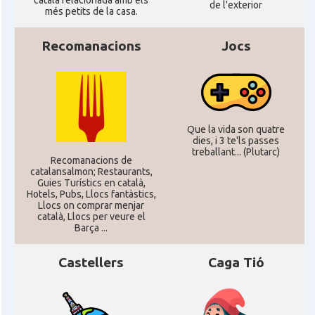
català relacionada amb els
de l'exterior
més petits de la casa.
CAMON
Catalans a SOUTHAMPTON
Recomanacions
Jocs
CAMON
Catalans a STIRLING
CAMON
Catalans a WIGHT
Que la vida son quatre
dies, i 3 te'ls passes
CAMON
Catalans a YORK
treballant... (Plutarc)
Recomanacions de
catalansalmon; Restaurants,
Guies Turístics en català,
Casal
Catalans UK
Hotels, Pubs, Llocs fantàstics,
Llocs on comprar menjar
català, Llocs per veure el
Casal
Centre Català d'Escòcia
Barça ...
Castellers
Caga Tió
Delegació del Govern al Regne Unit i
Delegació
Irlanda