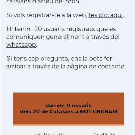
catalans d'arreu del món.
Si vols registrar-te a la web,
fes clic aquí
.
Hi tenim 20 usuaris registrats que es
comuniquen generalment a través del
whatsapp
.
Si tens cap pregunta, ens la pots fer
arribar a través de la
pàgina de contacte
.
darrers 11 usuaris
dels 20 de Catalans a NOTTINGHAM
Júlia Moscardó
05 MAI 26