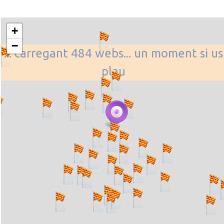
+
−
... carregant 484 webs... un moment si us
plau