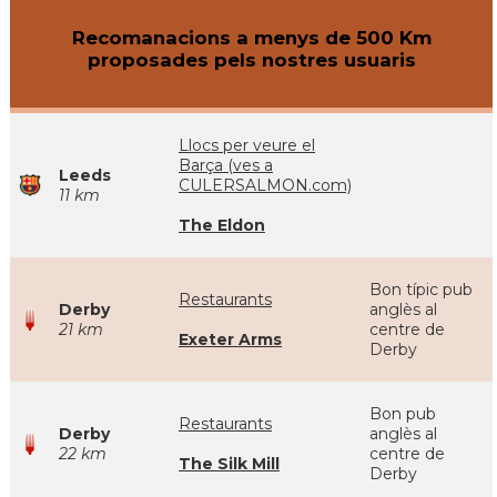
Recomanacions a menys de 500 Km
proposades pels nostres usuaris
Llocs per veure el
Barça (ves a
Leeds
CULERSALMON.com)
11 km
The Eldon
Bon típic pub
Restaurants
Derby
anglès al
21 km
centre de
Exeter Arms
Derby
Bon pub
Restaurants
Derby
anglès al
22 km
centre de
The Silk Mill
Derby