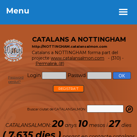
Menu
Menu
CATALANS A NOTTINGHAM
http://NOTTINGHAM.catalansalmon.com
Catalans a NOTTINGHAM forma part del
projecte
www.catalansalmon.com
- (310) -
Permalink (#)
Login
Passwd
Password
perdut?
REGISTRA'T
Buscar ciutat de CATALANSALMON:
20
10
27
CATALANSALMON:
anys
mesos i
dies
( 7.635 dies )
posant en contacte catalans