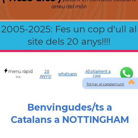
arreu del món
2005-2025: Fes un cop d'ull al
site dels 20 anys!!!!
menu ràpid
20
Allotjament a
whatsapp
ANYS!
GBR
>>
Tornar al capdamunt
Benvingudes/ts a
Catalans a NOTTINGHAM