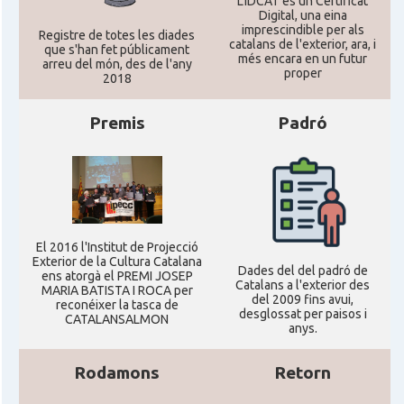
L'IDCAT és un Certificat
Digital, una eina
imprescindible per als
Registre de totes les diades
catalans de l'exterior, ara, i
que s'han fet públicament
més encara en un futur
arreu del món, des de l'any
proper
2018
Premis
Padró
El 2016 l'Institut de Projecció
Exterior de la Cultura Catalana
Dades del del padró de
ens atorgà el PREMI JOSEP
Catalans a l'exterior des
MARIA BATISTA I ROCA per
del 2009 fins avui,
reconéixer la tasca de
desglossat per paisos i
CATALANSALMON
anys.
Rodamons
Retorn