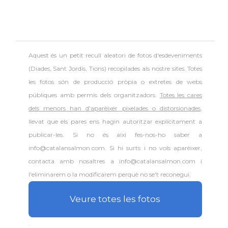
Aquest és un petit recull aleatori de
fotos d'esdeveniments
(Diades, Sant Jordis, Tions) recopilades als nostre sites. Totes
les fotos són de producció pròpia o extretes de webs
públiques amb permís dels organitzadors.
Totes les cares
dels menors han d'aparèixer pixelades o distorsionades
,
llevat que els pares ens hagin autoritzar explícitament a
publicar-les. Si no és així fes-nos-ho saber a
info@catalansalmon.com. Si hi surts i no vols aparèixer,
contacta amb nosaltres a info@catalansalmon.com i
l'eliminarem o la modificarem perquè no se't reconegui.
Veure totes les fotos
.