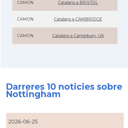
CAMON
Catalans a BRISTOL
CAMON
Catalans a CAMBRIDGE
CAMON
Catalans a Canterbury, UK
CAMON
Catalans a Cardiff
CAMON
Catalans a Chelmsford
Darreres 10 noticies sobre
CAMON
Catalans a CHELTENHAM
Nottingham
CAMON
Catalans a Chester
CAMON
Catalans a DERRY
2026-06-25