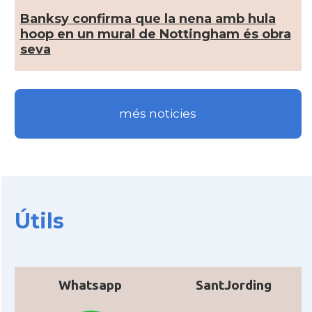
CAMON
Catalans a Ipswich
Banksy confirma que la nena amb hula
hoop en un mural de Nottingham és obra
CAMON
Catalans a KETTERING
seva
CAMON
Catalans a Leeds - Uk
més noticies
CAMON
Catalans a LEICESTER
CAMON
Catalans a Lincoln
CAMON
Catalans a LIVERPOOL
Útils
CAMON
CATALANS A LONDON - Londres
CAMON
CATALANS A MANCHESTER
Whatsapp
SantJording