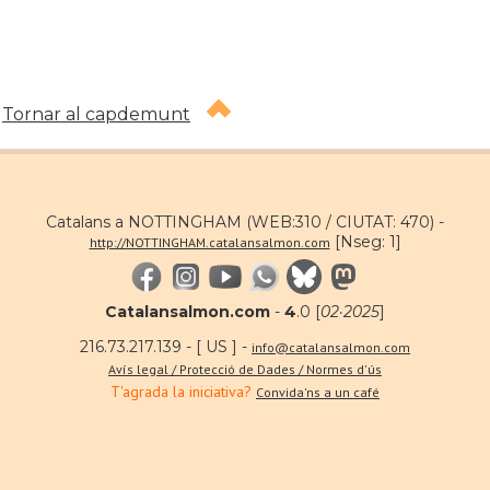
Tornar al capdemunt
Catalans a NOTTINGHAM (WEB:310 / CIUTAT: 470) -
[Nseg: 1]
http://NOTTINGHAM.catalansalmon.com
Catalansalmon.com
-
4
.0 [
02·2025
]
216.73.217.139 - [ US ] -
info@catalansalmon.com
Avís legal / Protecció de Dades / Normes d'ús
T'agrada la iniciativa?
Convida'ns a un café