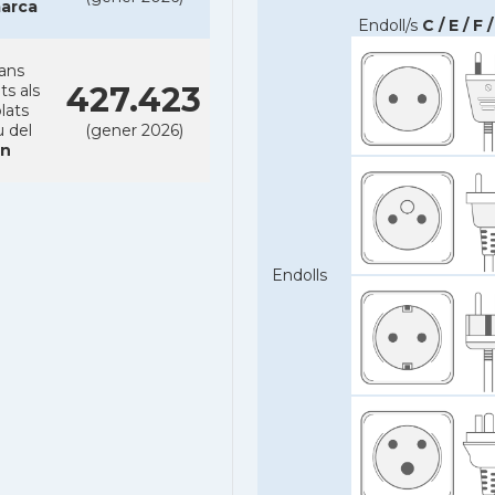
arca
Endoll/s
C / E / F /
ans
427.423
ts als
lats
u del
(gener 2026)
n
Endolls