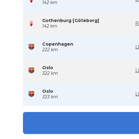
142 km
Gothenburg [Göteborg]
R
142 km
Copenhagen
L
222 km
Oslo
L
322 km
Oslo
L
323 km