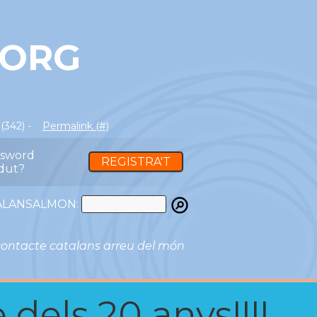
BORG
(342) -
Permalink (#)
ssword
REGISTRA'T
dut?
ATALANSALMON:
ontacte catalans arreu del món
 dels 20 anys!!!!