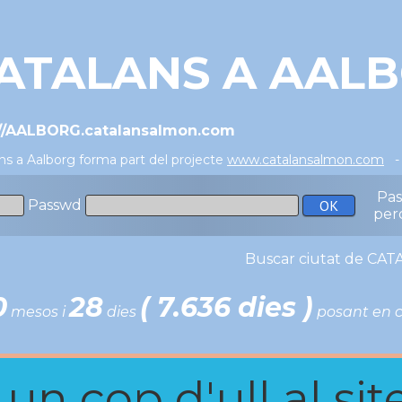
ATALANS A AAL
://AALBORG.catalansalmon.com
ns a Aalborg forma part del projecte
www.catalansalmon.com
- 
Pa
Passwd
per
Buscar ciutat de C
0
28
( 7.636 dies )
mesos i
dies
posant en c
n cop d'ull al site