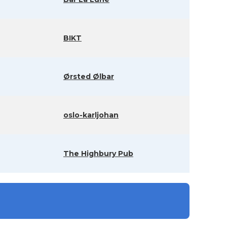
BIKT
Ørsted Ølbar
oslo-karljohan
The Highbury Pub