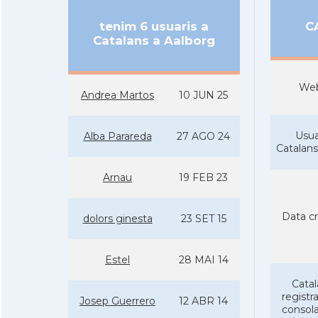
tenim 6 usuaris a
C
Catalans a Aalborg
We
Andrea Martos
10 JUN 25
Usua
Alba Parareda
27 AGO 24
Catalan
Arnau
19 FEB 23
Data cr
dolors ginesta
23 SET 15
Estel
28 MAI 14
Catal
registra
Josep Guerrero
12 ABR 14
consola