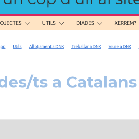
ROJECTES
UTILS
DIADES
XERREM?
app
Utils
Allotjament a DNK
Treballar a DNK
Viure a DNK
es/ts a Catalans