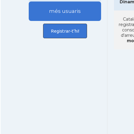
Dinam
més usuaris
Catal
registra
conso
Registrar-t'hi!
d'arre
mo