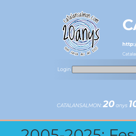
C
http
Catala
Login
20
1
CATALANSALMON:
anys
2005-2025: Fes u