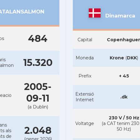
ATALANSALMON
Dinamarca
484
bs
Capital
Copenhague
Moneda
Krone
(
DKK
)
ris
15.320
salmon
Prefix
+ 45
2005-
Extensió
eacio
09-11
.dk
Internet
(a Dublin)
230 V / 50 Hz
Voltatge
(a CAT tenim 230 
ans
2.048
50 Hz)
ts als
ts de
(gener 2026)