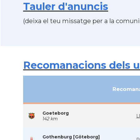
Tauler d'anuncis
(deixa el teu missatge per a la comunit
Recomanacions dels us
Recomana
Goeteborg
L
142 km
Gothenburg [Göteborg]
R