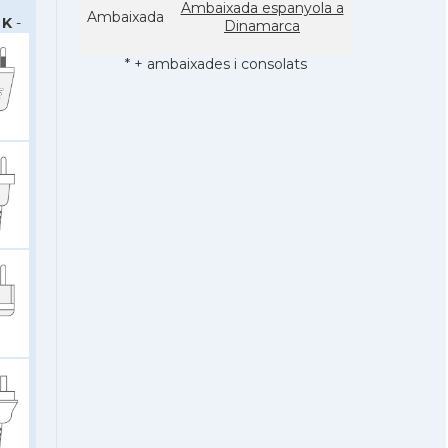
Ambaixada espanyola a
Ambaixada
 K
-
Dinamarca
* + ambaixades i consolats