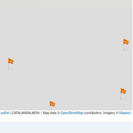
lau
Leaflet
| CATALANSALMON :: Map data ©
OpenStreetMap
contributors, Imagery ©
Mapbox