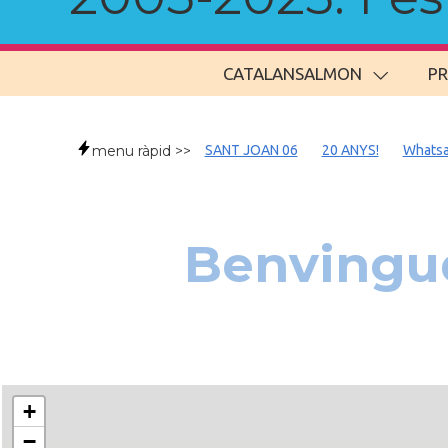
CATALANSALMON
P
menu ràpid >>
SANT JOAN 06
20 ANYS!
Whats
Benvingud
+
−