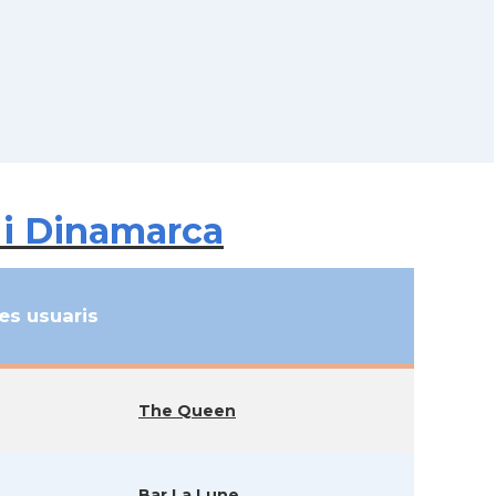
 i Dinamarca
s usuaris
The Queen
Bar La Lune