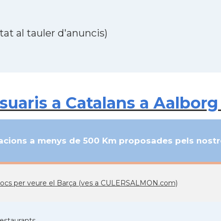
at al tauler d'anuncis)
uaris a Catalans a Aalborg
cions a menys de 500 Km proposades pels nostre
locs per veure el Barça (ves a CULERSALMON.com)
estaurants