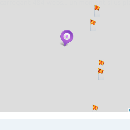
. carregant 484 webs... un moment si us p