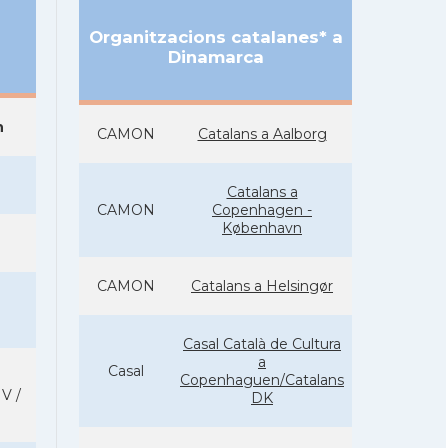
Organitzacions catalanes* a
Dinamarca
n
CAMON
Catalans a Aalborg
Catalans a
CAMON
Copenhagen -
København
CAMON
Catalans a Helsingør
Casal Català de Cultura
a
Casal
Copenhaguen/Catalans
V /
DK