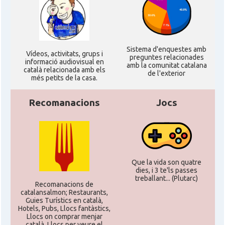
Casal
Casal Català del Nord de Califòrnia
Casal dels Països Catalans a
Casal
Califòrnia
Sistema d'enquestes amb
Ví­deos, activitats, grups i
preguntes relacionades
informació audiovisual en
amb la comunitat catalana
català relacionada amb els
de l'exterior
Casal
Catalan Institute of America
més petits de la casa.
Recomanacions
Jocs
Casal
Fundació Paulí Bellet
North American Catalan Society
Casal
(NACS)
Que la vida son quatre
dies, i 3 te'ls passes
Acció
ACCIÓ a Austin
treballant... (Plutarc)
Recomanacions de
catalansalmon; Restaurants,
Guies Turístics en català,
Acció
Acció a New York
Hotels, Pubs, Llocs fantàstics,
Llocs on comprar menjar
català, Llocs per veure el