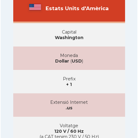
Estats Units d'Amèrica
Capital
Washington
Moneda
Dollar
(
USD
)
Prefix
+ 1
Extensió Internet
.us
Voltatge
120 V / 60 Hz
(a CAT tenim 230 V / 50 Hz)