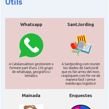
Útils
CAMON
Catalans a UTAH
Whatsapp
SantJording
CAMON
Catalans a VIRGINIA
CAMON
Catalans a WASHINGTON DC
CAMON
Catalans a WISCONSIN
A Catalansalmon gestionem o
A Santjording.com reunim
CAMON
Catalans a WYOMING
formem part d'uns 250 grups
les diades de SantJordi
de whatsapp, geogràfics i
que es fan arreu del mon,
temàtics
i expliquem com fer-ne de
manera fàcil i sense
American Institute for Catalan
Casal
maldecaps logí­stics!
Studies (AICS)
Mainada
Enquestes
Casal
Casal Català de Minnesota