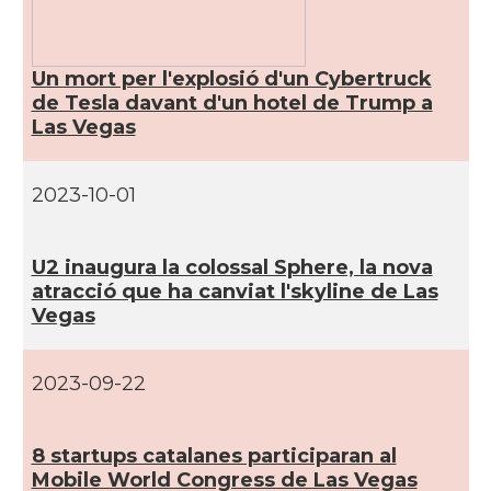
CAMON
Catalans a INDIANA
Un mort per l'explosió d'un Cybertruck
de Tesla davant d'un hotel de Trump a
Las Vegas
CAMON
Catalans a IOWA
CAMON
Catalans a IRVINE
2023-10-01
CAMON
Catalans a Jacksonville
U2 inaugura la colossal Sphere, la nova
atracció que ha canviat l'skyline de Las
Vegas
CAMON
Catalans a Kentucky
CAMON
Catalans a Las Vegas
2023-09-22
CAMON
Catalans a Los Angeles
8 startups catalanes participaran al
Mobile World Congress de Las Vegas