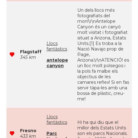
Un dels llocs més
fotografiats del
mon!\r\nAntelope
Canyon és un canyó
molt visitat i fotografiat
situat a Arizona, Estats
Llocs
Units.[1] Es troba a la
fantàstics
Nació Navajo prop de
Flagstaff
Page,
345 km
antelope
Arizona.\r\nATENCIÓ! es
canyon
un lloc molt polsegos i
la pols fa malbe els
objectius de les
camares reflex! Si en fas
servir tàpa-les amb una
bossa de plàstic, creu-
me!
Llocs
fantàstics
Hi ha qui diu que el
millor dels Estats Units
Fresno
Parc
son els parcs Nacionals.
433 km