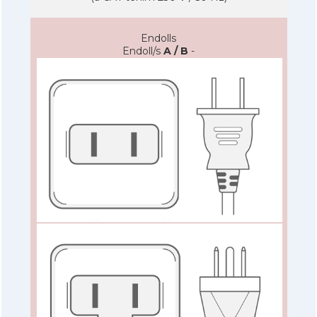
Endolls
Endoll/s
A / B
-