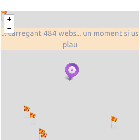
+
−
... carregant 484 webs... un moment si us
plau