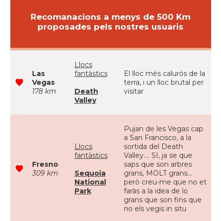
Recomanacions a menys de 500 Km
proposades pels nostres usuaris
Llocs
Las
fantàstics
El lloc més calurós de la
Vegas
terra, i un lloc brutal per
178 km
Death
visitar
Valley
Pujan de les Vegas cap
a San Francisco, a la
Llocs
sortida del Death
fantàstics
Valley.... SI, ja se que
Fresno
saps que son arbres
309 km
Sequoia
grans, MOLT grans...
National
però creu-me que no et
Park
faràs a la idea de lo
grans que son fins que
no els vegis in situ