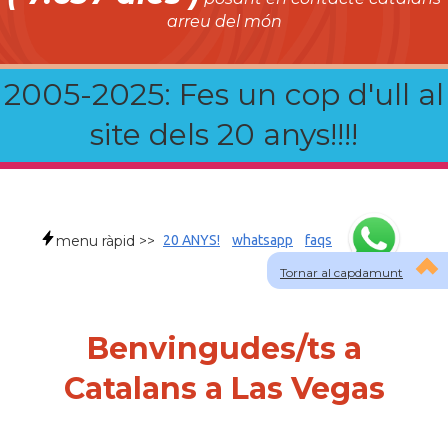
arreu del món
2005-2025: Fes un cop d'ull al
site dels 20 anys!!!!
menu ràpid >>
20 ANYS!
whatsapp
faqs
Tornar al capdamunt
Benvingudes/ts a
Catalans a Las Vegas