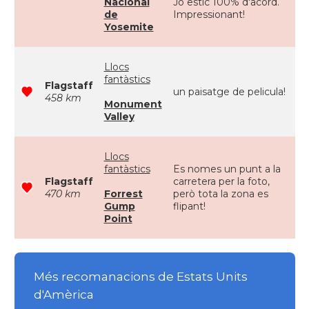
Nacional
Jo estic 100% d'acord.
de
Impressionant!
Yosemite
Llocs
fantàstics
Flagstaff
un paisatge de pelicula!
458 km
Monument
Valley
Llocs
fantàstics
Es nomes un punt a la
Flagstaff
carretera per la foto,
470 km
Forrest
però tota la zona es
Gump
flipant!
Point
Més recomanacions de Estats Units
d'Amèrica