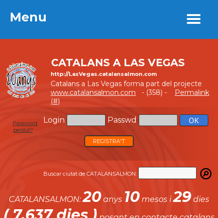
Menu
Menu
CATALANS A LAS VEGAS
http://LasVegas.catalansalmon.com
Catalans a Las Vegas forma part del projecte
www.catalansalmon.com
- (358) -
Permalink
(#)
Login
Passwd
Password
perdut?
REGISTRA'T
Buscar ciutat de CATALANSALMON:
20
10
29
CATALANSALMON:
anys
mesos i
dies
( 7.637 dies )
posant en contacte catalans