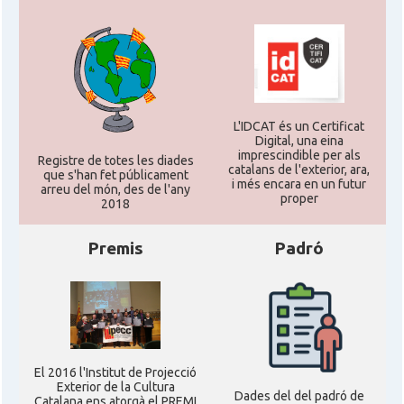
L'IDCAT és un Certificat
Digital, una eina
imprescindible per als
Registre de totes les diades
catalans de l'exterior, ara,
que s'han fet públicament
i més encara en un futur
arreu del món, des de l'any
proper
2018
Premis
Padró
El 2016 l'Institut de Projecció
Exterior de la Cultura
Dades del del padró de
Catalana ens atorgà el PREMI