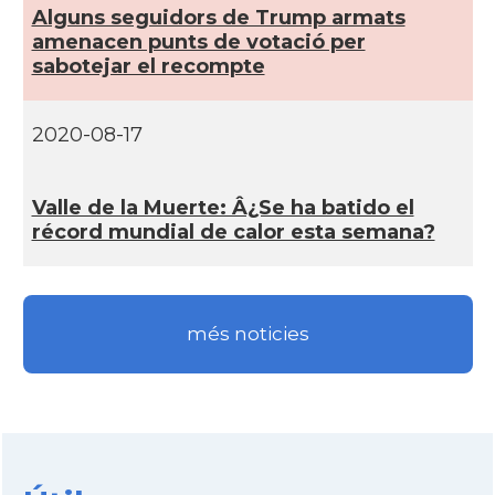
CAMON
Catalans a San Antonio - Texas
Alguns seguidors de Trump armats
amenacen punts de votació per
sabotejar el recompte
CAMON
Catalans a San Diego
2020-08-17
CAMON
Catalans a SAN FRANCISCO
CAMON
Catalans a Sarasota, Florida, USA
Valle de la Muerte: Â¿Se ha batido el
récord mundial de calor esta semana?
CAMON
Catalans a SEATTLE
Catalans a Silicon Valley (San Jose),
més noticies
CAMON
California, USA
CAMON
Catalans a TAMPA
CAMON
Catalans a TENNESSEE