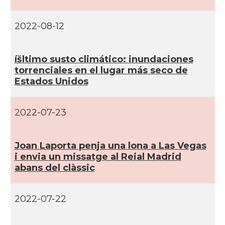
CAMON
Catalans a Maine, USA
2022-08-12
CAMON
Catalans a MIAMI
íšltimo susto climático: inundaciones
CAMON
Catalans a MINNESOTA
torrenciales en el lugar más seco de
Estados Unidos
CAMON
Catalans a NEBRASKA
2022-07-23
CAMON
Catalans a NEW MEXICO
Joan Laporta penja una lona a Las Vegas
CAMON
Catalans a New Orleans
i envia un missatge al Reial Madrid
abans del clàssic
CAMON
CATALANS A NEW YORK
2022-07-22
CAMON
Catalans a OKLAHOMA