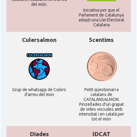
Consolat
Consolat general a Houston
del món.
Iniciativa per que el
Parlament de Catalunya
Consolat
Consolat general a Los Angeles
adopti una Llei Electoral
Catalana
Consolat
Consolat general a Miami
Culersalmon
5centims
Consolat
Consolat general a New York City
Consolat
Consolat general a San Francisco
Grup de whatsapp de Culers
Petit qüestionari a
Consolat
Consolat general a Washington
d'arreu del mon
catalans de
CATALANSALMON.
Pinzellades d'un grapat
Ambaixada espanyola a Estats Units
de vides viscudes amb
Ambaixada
d'Amèrica
intensitat i en català per
tot el món
* + ambaixades i consolats
Diades
IDCAT