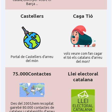
Acció
ACCIÓ a Silicon Valley
Barça ...
Castellers
Caga Tió
Acció
Acció a Washington DC
Acció
ACCIÓ Miami
Delegació del Govern als Estats
Delegació
Units i Canadà (New York)
vols veure com fan cagar
Portal de Castellers d'arreu
el tió els catalans d'arreu
del món
del mon?
Delegació del Govern als Estats
Delegació
Units i Canadà (Washington)
75.000Contactes
Llei electoral
catalana
Consolat
Consolat general a Boston
Consolat
Consolat general a Chicago
Des del 2005,hem recopilat
gairebé 80.000 contactes de
catalans i catalanòfils d'arreu