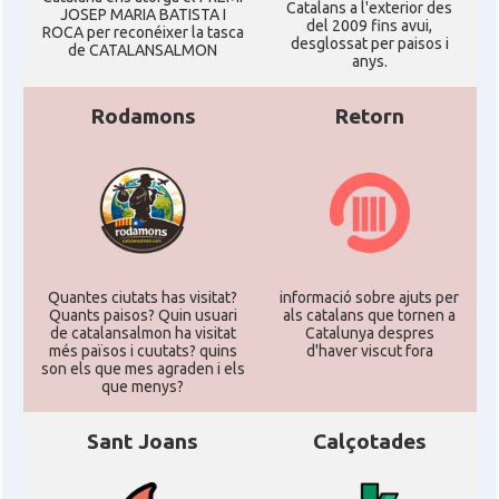
Catalans a l'exterior des
JOSEP MARIA BATISTA I
del 2009 fins avui,
ROCA per reconéixer la tasca
desglossat per paisos i
de CATALANSALMON
anys.
Rodamons
Retorn
Quantes ciutats has visitat?
informació sobre ajuts per
Quants paisos? Quin usuari
als catalans que tornen a
de catalansalmon ha visitat
Catalunya despres
més països i cuutats? quins
d'haver viscut fora
son els que mes agraden i els
que menys?
Sant Joans
Calçotades