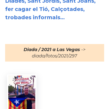
Diades, Sant Jordis, Sant Joans,
fer cagar el Tió, Calçotades,
trobades informals...
Diada / 2021 a Las Vegas
->
diada/fotos/2021/297