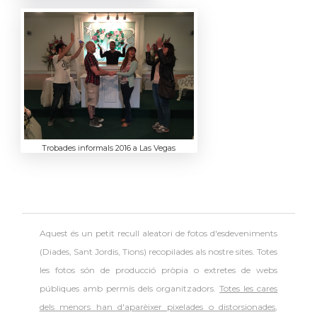
Trobades informals 2016 a Las Vegas
Aquest és un petit recull aleatori de
fotos d'esdeveniments
(Diades, Sant Jordis, Tions) recopilades als nostre sites. Totes
les fotos són de producció pròpia o extretes de webs
públiques amb permís dels organitzadors.
Totes les cares
dels menors han d'aparèixer pixelades o distorsionades
,