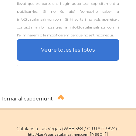
llevat que els pares ens hagin autoritzar explícitament a
publicar-les. Si no és així fes-nos-ho saber a
info@catalansalmon.com. Si hi surts i no vols aparèixer,
contacta amb nosaltres a info@catalansalmon.com i
l'eliminarem o la modificarem perquè no se't reconegui.
Veure totes les fotos
.
Tornar al capdemunt
Catalans a Las Vegas (WEB:358 / CIUTAT: 3824) -
[Nseg: 1]
http://LasVegas.catalansalmon.com