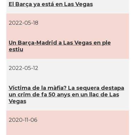
El Barça ya está en Las Vegas
CAMON
Catalans a ORLANDO
2022-05-18
Catalans a Philadelphia,
CAMON
Pennsylvania, USA
Un Barça-Madrid a Las Vegas en ple
estiu
CAMON
Catalans a PHOENIX
CAMON
Catalans a Portland (OR)
2022-05-12
CAMON
Catalans a PROVIDENCE
Ví­ctima de la màfia? La sequera destapa
un crim de fa 50 anys en un llac de Las
Vegas
CAMON
Catalans a RENO
2020-11-06
CAMON
Catalans a SAINT LOUIS