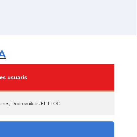
IA
s usuaris
rones, Dubrovnik és EL LLOC