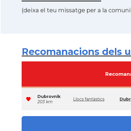
(deixa el teu missatge per a la comunit
Recomanacions dels u
Recomana
Dubrovnik
Llocs fantàstics
Dubr
203 km