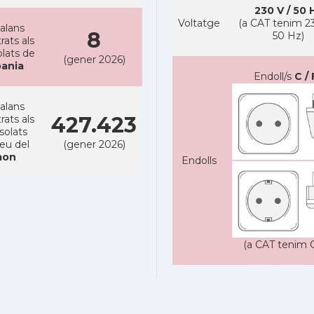
230 V / 50 
Voltatge
(a CAT tenim 23
alans
8
50 Hz)
rats als
lats de
(gener 2026)
bania
Endoll/s
C / 
alans
427.423
rats als
solats
reu del
(gener 2026)
on
Endolls
(a CAT tenim C