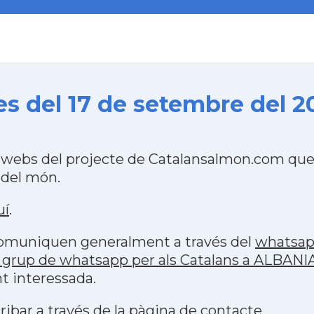
s del 17 de setembre del 2
 webs del projecte de Catalansalmon.com que 
 del món.
uí
.
 comuniquen generalment a través del
whatsa
 grup de whatsapp per als Catalans a ALBANI
t interessada.
ribar a través de la
pàgina de contacte
.