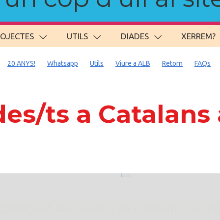
ROJECTES
UTILS
DIADES
XERREM?
20 ANYS!
Whatsapp
Utils
Viure a ALB
Retorn
FAQs
es/ts a Catalans
. carregant 484 webs... un moment si us p