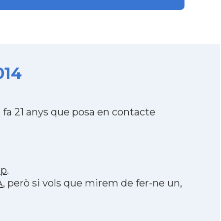
014
fa 21 anys que posa en contacte
pp
.
A
, però si vols que mirem de fer-ne un,