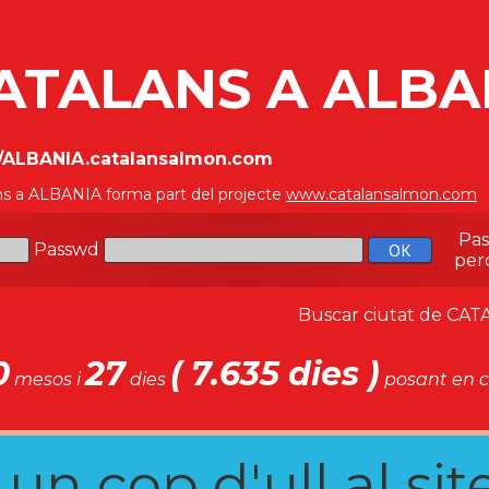
ATALANS A ALBA
//ALBANIA.catalansalmon.com
ns a ALBANIA forma part del projecte
www.catalansalmon.com
-
Pa
Passwd
per
Buscar ciutat de C
0
27
( 7.635 dies )
mesos i
dies
posant en c
n cop d'ull al site