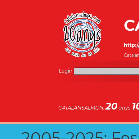
C
http:
Catala
Login
20
1
CATALANSALMON:
anys
2005-2025: Fes u