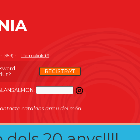
NIA
 (359) -
Permalink (#)
ssword
REGISTRA'T
dut?
ATALANSALMON:
ontacte catalans arreu del món
 dels 20 anys!!!!