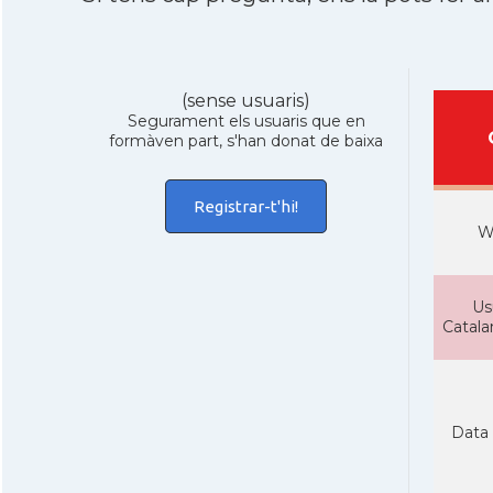
(sense usuaris)
Segurament els usuaris que en
formàven part, s'han donat de baixa
Registrar-t'hi!
W
Us
Catal
Data 