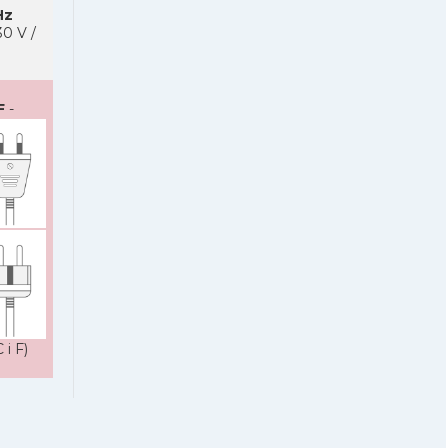
Hz
0 V /
F
-
 i F)