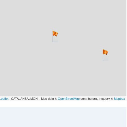
Leaflet
| CATALANSALMON :: Map data ©
OpenStreetMap
contributors, Imagery ©
Mapbox