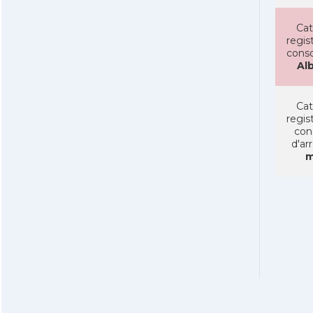
Cat
regist
conso
Al
Cat
regist
con
d'ar
m