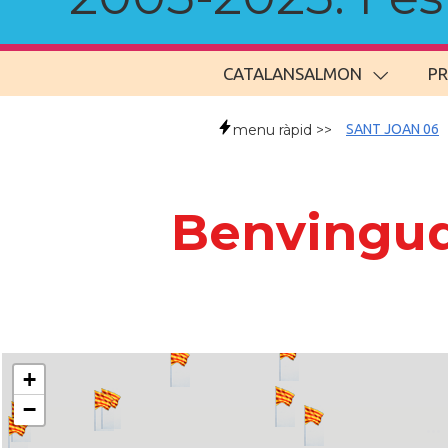
CATALANSALMON
P
menu ràpid >>
SANT JOAN 06
Benvingud
+
−
..