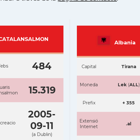
CATALANSALMON
Albania
484
ebs
Capital
Tirana
Moneda
Lek
(
ALL
)
uaris
15.319
ansalmon
Prefix
+ 355
2005-
Extensió
creacio
09-11
.al
Internet
(a Dublin)