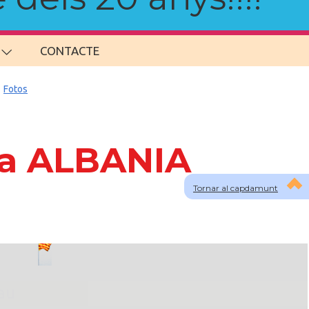
CONTACTE
Fotos
 a ALBANIA
Tornar al capdamunt
lau