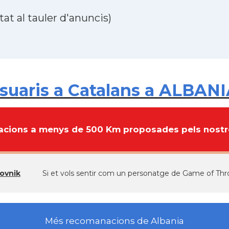
at al tauler d'anuncis)
suaris a Catalans a ALBAN
cions a menys de 500 Km proposades pels nostre
ovnik
Si et vols sentir com un personatge de Game of Th
Més recomanacions de Albania