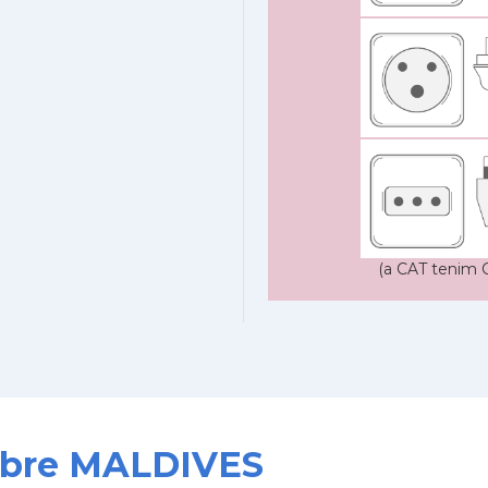
(a CAT tenim C
sobre MALDIVES