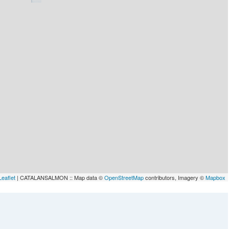
Leaflet
| CATALANSALMON :: Map data ©
OpenStreetMap
contributors, Imagery ©
Mapbox