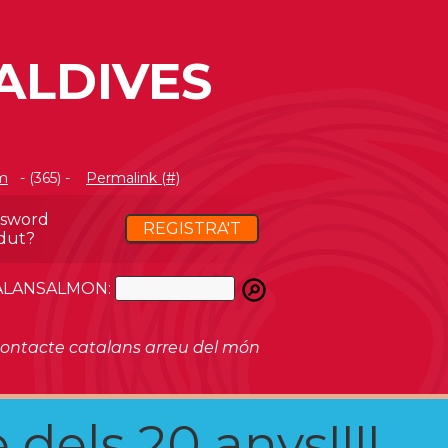
ALDIVES
m
- (365) -
Permalink (#)
ssword
REGISTRA'T
dut?
ATALANSALMON:
ontacte catalans arreu del món
 dels 20 anys!!!!