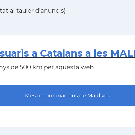
at al tauler d'anuncis)
uaris a Catalans a les MA
nys de 500 km per aquesta web.
Més recomanacions de Maldives