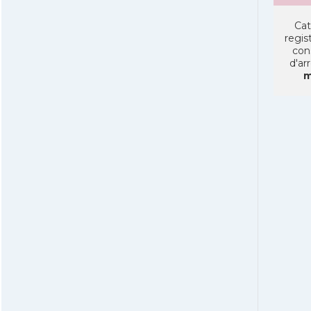
Cat
regist
con
d'ar
m