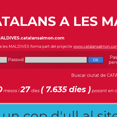
TALANS A LES M
/MALDIVES.catalansalmon.com
 a les MALDIVES forma part del projecte
www.catalansalmon.co
Pa
Passwd
per
Buscar ciutat de C
0
27
( 7.635 dies )
mesos i
dies
posant en c
n cop d'ull al site