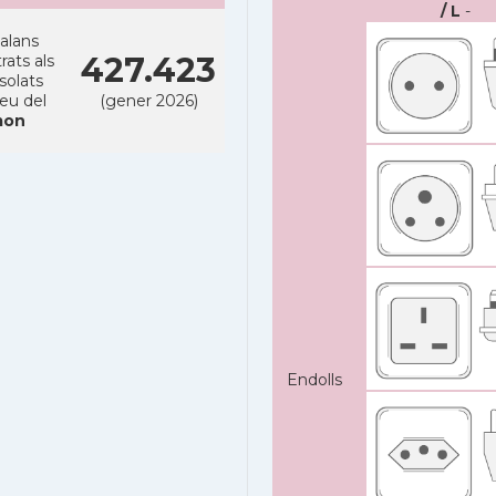
/ L
-
alans
427.423
rats als
solats
reu del
(gener 2026)
on
Endolls