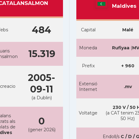
CATALANSALMON
Maldives
484
ebs
Capital
Malé
Moneda
Rufiyaa
(
MV
uaris
15.319
ansalmon
Prefix
+ 960
2005-
Extensió
creacio
09-11
.mv
Internet
(a Dublin)
230 V / 50 
Voltatge
(a CAT tenim 23
alans
0
50 Hz)
rats als
lats de
(gener 2026)
dives
Endoll/s
C / D / G