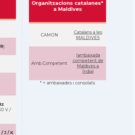
Organitzacions catalanes*
a Maldives
Catalans a les
CAMON
MALDIVES
R
)
(ambaixada
competent de
Amb.Competent
Maldives a
Índia)
* + ambaixades i consolats
Hz
0 V /
 / J / K