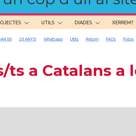
ROJECTES
UTILS
DIADES
XERREM?
AN 06
20 ANYS!
Whatsapp
Utils
Retorn
FAQs
Fotos
ts a Catalans a
. carregant 484 webs... un moment si us p