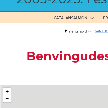
CATALANSALMON
P
menu ràpid >>
SANT JO
Benvingudes/
+
−
..