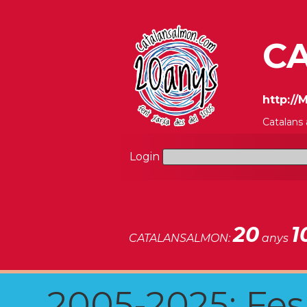
CA
http:/
Catalans
Login
20
1
CATALANSALMON:
anys
2005-2025: Fes u