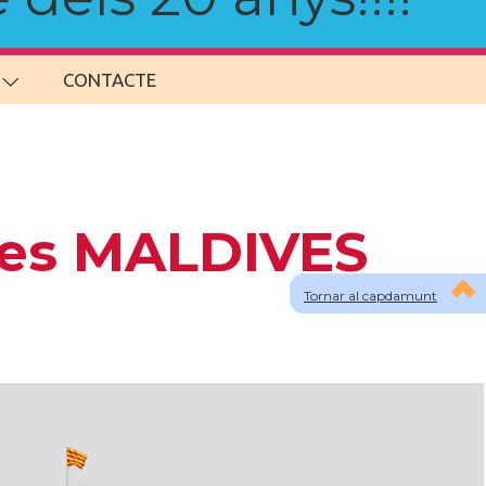
CONTACTE
 les MALDIVES
Tornar al capdamunt
lau