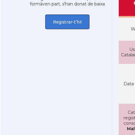
formàven part, s'han donat de baixa
Registrar-t'hi!
W
Us
Catal
Data 
Cat
regist
conso
Mal