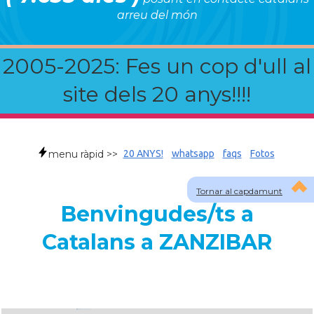
arreu del món
2005-2025: Fes un cop d'ull al
site dels 20 anys!!!!
menu ràpid >>
20 ANYS!
whatsapp
faqs
Fotos
Tornar al capdamunt
Benvingudes/ts a
Catalans a ZANZIBAR