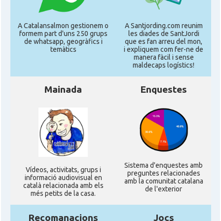
A Catalansalmon gestionem o
A Santjording.com reunim
formem part d'uns 250 grups
les diades de SantJordi
de whatsapp, geogràfics i
que es fan arreu del mon,
temàtics
i expliquem com fer-ne de
manera fàcil i sense
maldecaps logí­stics!
Mainada
Enquestes
Sistema d'enquestes amb
Ví­deos, activitats, grups i
preguntes relacionades
informació audiovisual en
amb la comunitat catalana
català relacionada amb els
de l'exterior
més petits de la casa.
Recomanacions
Jocs