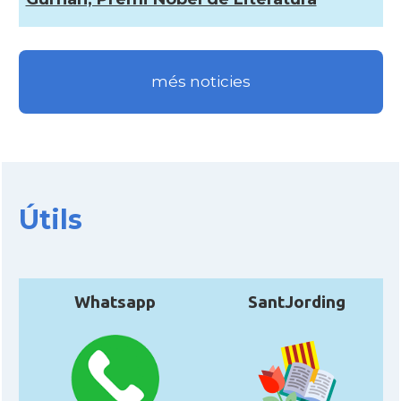
més noticies
Útils
Whatsapp
SantJording