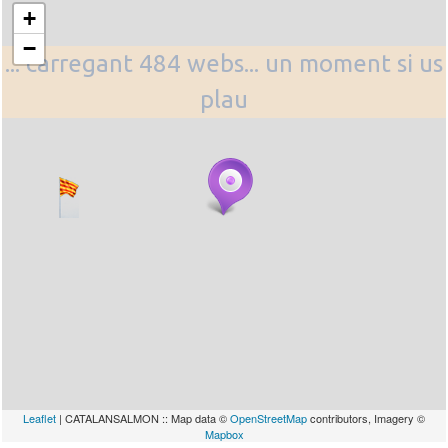
+
−
... carregant 484 webs... un moment si us
plau
Leaflet
| CATALANSALMON :: Map data ©
OpenStreetMap
contributors, Imagery ©
Mapbox