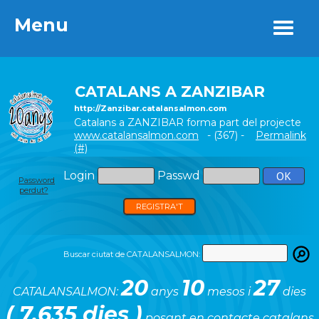
Menu
Menu
CATALANS A ZANZIBAR
http://Zanzibar.catalansalmon.com
Catalans a ZANZIBAR forma part del projecte
www.catalansalmon.com
- (367) -
Permalink
(#)
Login
Passwd
Password
perdut?
REGISTRA'T
Buscar ciutat de CATALANSALMON:
20
10
27
CATALANSALMON:
anys
mesos i
dies
( 7.635 dies )
posant en contacte catalans