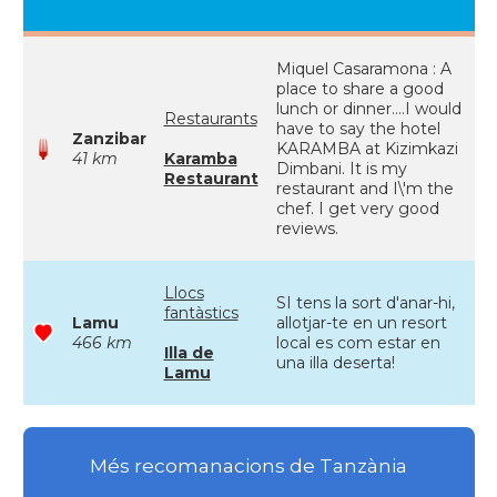
Miquel Casaramona : A
place to share a good
lunch or dinner....I would
Restaurants
have to say the hotel
Zanzibar
KARAMBA at Kizimkazi
41 km
Karamba
Dimbani. It is my
Restaurant
restaurant and I\'m the
chef. I get very good
reviews.
Llocs
SI tens la sort d'anar-hi,
fantàstics
Lamu
allotjar-te en un resort
466 km
local es com estar en
Illa de
una illa deserta!
Lamu
Més recomanacions de Tanzània