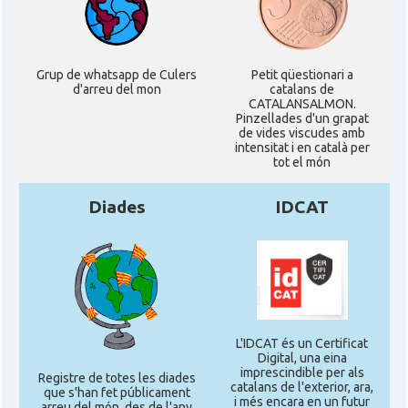
Grup de whatsapp de Culers
Petit qüestionari a
d'arreu del mon
catalans de
CATALANSALMON.
Pinzellades d'un grapat
de vides viscudes amb
intensitat i en català per
tot el món
Diades
IDCAT
L'IDCAT és un Certificat
Digital, una eina
imprescindible per als
Registre de totes les diades
catalans de l'exterior, ara,
que s'han fet públicament
i més encara en un futur
arreu del món, des de l'any