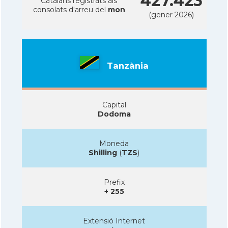
427.423
Catalans registrats als
consolats d'arreu del
mon
(gener 2026)
Tanzània
Capital
Dodoma
Moneda
Shilling
(
TZS
)
Prefix
+ 255
Extensió Internet