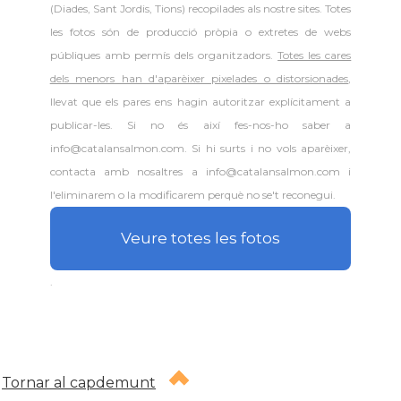
(Diades, Sant Jordis, Tions) recopilades als nostre sites. Totes
les fotos són de producció pròpia o extretes de webs
públiques amb permís dels organitzadors.
Totes les cares
dels menors han d'aparèixer pixelades o distorsionades
,
llevat que els pares ens hagin autoritzar explícitament a
publicar-les. Si no és així fes-nos-ho saber a
info@catalansalmon.com. Si hi surts i no vols aparèixer,
contacta amb nosaltres a info@catalansalmon.com i
l'eliminarem o la modificarem perquè no se't reconegui.
Veure totes les fotos
.
Tornar al capdemunt