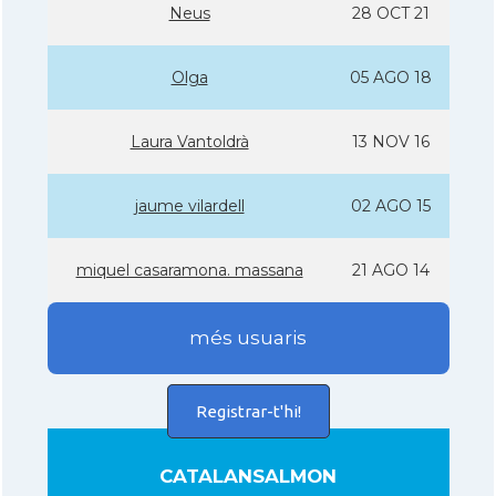
Neus
28 OCT 21
Olga
05 AGO 18
Laura Vantoldrà
13 NOV 16
jaume vilardell
02 AGO 15
miquel casaramona. massana
21 AGO 14
més usuaris
Registrar-t'hi!
CATALANSALMON