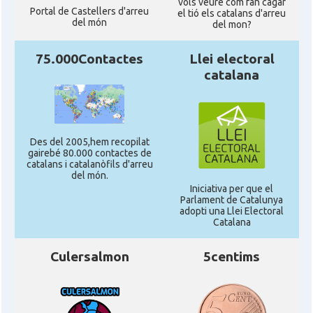
vols veure com fan cagar
Portal de Castellers d'arreu
el tió els catalans d'arreu
del món
del mon?
75.000Contactes
Llei electoral
catalana
Des del 2005,hem recopilat
gairebé 80.000 contactes de
catalans i catalanòfils d'arreu
del món.
Iniciativa per que el
Parlament de Catalunya
adopti una Llei Electoral
Catalana
Culersalmon
5centims