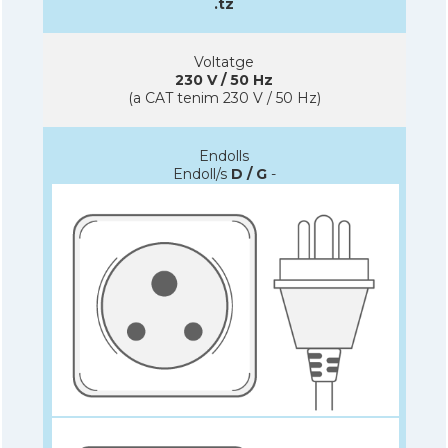
.tz
Voltatge
230 V / 50 Hz
(a CAT tenim 230 V / 50 Hz)
Endolls
Endoll/s
D / G
-