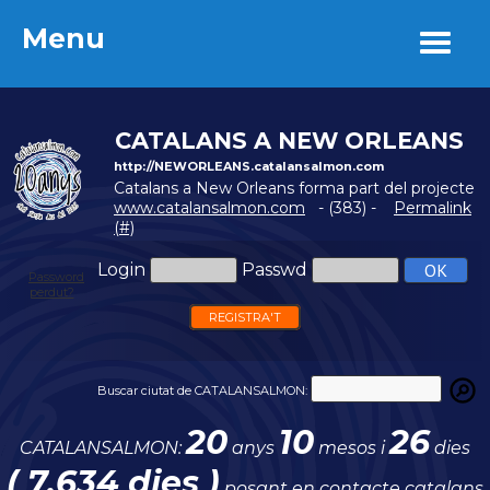
Menu
Menu
CATALANS A NEW ORLEANS
http://NEWORLEANS.catalansalmon.com
Catalans a New Orleans forma part del projecte
www.catalansalmon.com
- (383) -
Permalink
(#)
Login
Passwd
Password
perdut?
REGISTRA'T
Buscar ciutat de CATALANSALMON:
20
10
26
CATALANSALMON:
anys
mesos i
dies
( 7.634 dies )
posant en contacte catalans