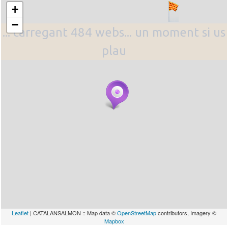
+
−
... carregant 484 webs... un moment si us
plau
Leaflet
| CATALANSALMON :: Map data ©
OpenStreetMap
contributors, Imagery ©
Mapbox