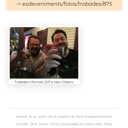
-> esdeveniments/fotos/trobades/875
Trobades informals 2017 a New Orleans
Aquest és un petit recull aleatori de
fotos d'esdeveniments
(Diades, Sant Jordis, Tions) recopilades als nostre sites. Totes