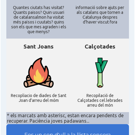
Quantes ciutats has visitat?
informació sobre ajuts per
Quants paisos? Quin usuari
als catalans que tornen a
de catalansalmon ha visitat
Catalunya despres
més països i cuutats? quins
d'haver viscut fora
son els que mes agraden i els
que menys?
Sant Joans
Calçotades
Recopliacio de diades de Sant
Recopilació de
Joan d'arreu del móm
Calçotades cel.lebrades
arreu del món
* els marcats amb asterisc, estan encara pendents de
recuperar. Paciència joves padawans...
Fes un cop d'ull a la llista sencera