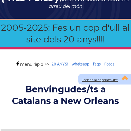
arreu del món
2005-2025: Fes un cop d'ull al
site dels 20 anys!!!!
menu ràpid >>
20 ANYS!
whatsapp
faqs
Fotos
Tornar al capdamunt
Benvingudes/ts a
Catalans a New Orleans