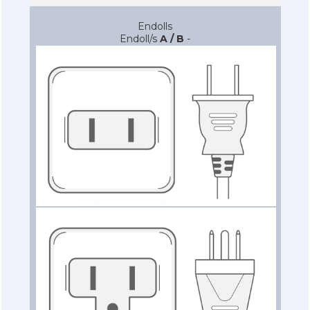
Endolls
Endoll/s
A / B
-