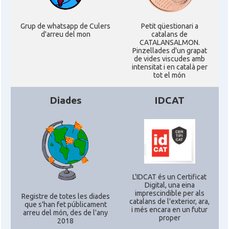
Grup de whatsapp de Culers
Petit qüestionari a
d'arreu del mon
catalans de
CATALANSALMON.
Pinzellades d'un grapat
de vides viscudes amb
intensitat i en català per
tot el món
Diades
IDCAT
L'IDCAT és un Certificat
Digital, una eina
imprescindible per als
Registre de totes les diades
catalans de l'exterior, ara,
que s'han fet públicament
i més encara en un futur
arreu del món, des de l'any
proper
2018