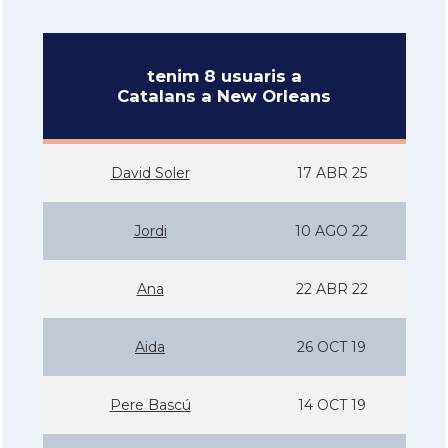
tenim 8 usuaris a
Catalans a New Orleans
David Soler
17 ABR 25
Jordi
10 AGO 22
Ana
22 ABR 22
Aida
26 OCT 19
Pere Bascú
14 OCT 19