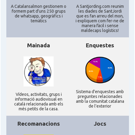
A Catalansalmon gestionem o
A Santjording.com reunim
formem part d'uns 250 grups
les diades de SantJordi
Consolat
Consolat general a Los Angeles
de whatsapp, geogràfics i
que es fan arreu del mon,
temàtics
i expliquem com fer-ne de
manera fàcil i sense
maldecaps logí­stics!
Consolat
Consolat general a Miami
Mainada
Enquestes
Consolat
Consolat general a New York City
Consolat
Consolat general a San Francisco
Consolat
Consolat general a Washington
Sistema d'enquestes amb
Ví­deos, activitats, grups i
preguntes relacionades
informació audiovisual en
Ambaixada espanyola a Estats Units
amb la comunitat catalana
Ambaixada
català relacionada amb els
de l'exterior
d'Amèrica
més petits de la casa.
* + ambaixades i consolats
Recomanacions
Jocs