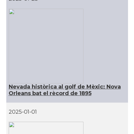
CAMON
Catalans a San Diego
CAMON
Catalans a SAN FRANCISCO
CAMON
Catalans a Sarasota, Florida, USA
CAMON
Catalans a SEATTLE
Catalans a Silicon Valley (San Jose),
Nevada històrica al golf de Mèxic: Nova
CAMON
California, USA
Orleans bat el rècord de 1895
CAMON
Catalans a TAMPA
2025-01-01
CAMON
Catalans a TENNESSEE