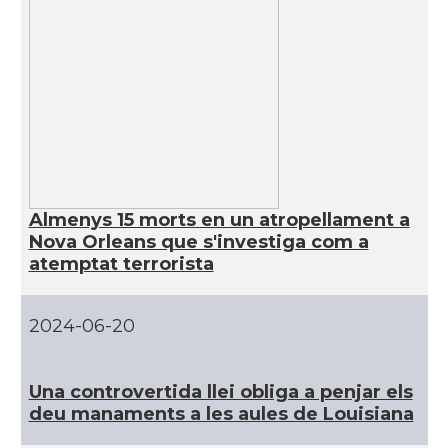
CAMON
Catalans a UTAH
CAMON
Catalans a VIRGINIA
CAMON
Catalans a WASHINGTON DC
CAMON
Catalans a WISCONSIN
Almenys 15 morts en un atropellament a
Nova Orleans que s'investiga com a
CAMON
Catalans a WYOMING
atemptat terrorista
American Institute for Catalan
Casal
2024-06-20
Studies (AICS)
Una controvertida llei obliga a penjar els
Casal
Casal Català de Minnesota
deu manaments a les aules de Louisiana