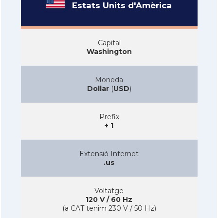
Estats Units d'Amèrica
Capital
Washington
Moneda
Dollar
(
USD
)
Prefix
+ 1
Extensió Internet
.us
Voltatge
120 V / 60 Hz
(a CAT tenim 230 V / 50 Hz)