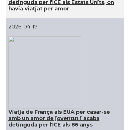
detinguda per l'ICE als Estats Units, on
havia viatjat per amor
CAMON
Catalans a MIAMI
2026-04-17
CAMON
Catalans a MINNESOTA
CAMON
Catalans a NEBRASKA
CAMON
Catalans a NEW MEXICO
CAMON
Catalans a New Orleans
CAMON
CATALANS A NEW YORK
Viatja de França als EUA per casar-se
CAMON
Catalans a OKLAHOMA
amb un amor de joventut i acaba
detinguda per l'ICE als 86 anys