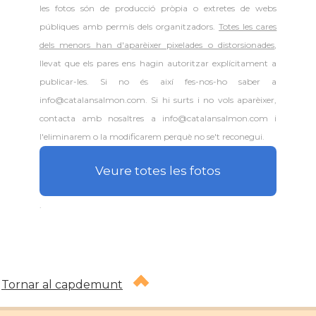
les fotos són de producció pròpia o extretes de webs
públiques amb permís dels organitzadors.
Totes les cares
dels menors han d'aparèixer pixelades o distorsionades
,
llevat que els pares ens hagin autoritzar explícitament a
publicar-les. Si no és així fes-nos-ho saber a
info@catalansalmon.com. Si hi surts i no vols aparèixer,
contacta amb nosaltres a info@catalansalmon.com i
l'eliminarem o la modificarem perquè no se't reconegui.
Veure totes les fotos
.
Tornar al capdemunt