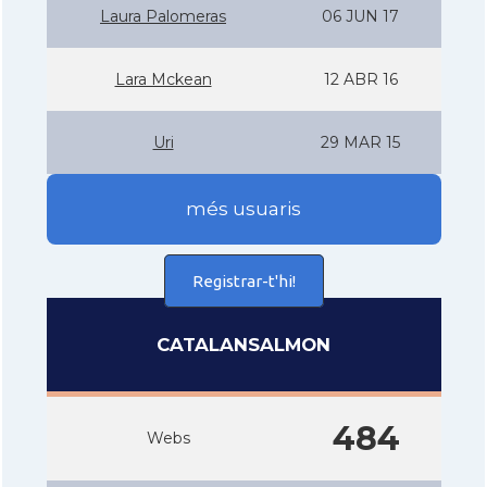
Laura Palomeras
06 JUN 17
Lara Mckean
12 ABR 16
Uri
29 MAR 15
més usuaris
Registrar-t'hi!
CATALANSALMON
484
Webs