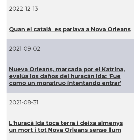
Casal
Casal Català del Nord de Califòrnia
2022-12-13
Casal dels Països Catalans a
Casal
Califòrnia
Quan el català es parlava a Nova Orleans
Casal
Catalan Institute of America
2021-09-02
Casal
Fundació Paulí Bellet
Nueva Orleans, marcada por el Katrina,
evalúa los daños del huracán Ida: 'Fue
North American Catalan Society
Casal
como un monstruo intentando entrar'
(NACS)
2021-08-31
Acció
ACCIÓ a Austin
Acció
Acció a New York
L'huracà Ida toca terra i deixa almenys
un mort i tot Nova Orleans sense llum
Acció
ACCIÓ a Silicon Valley