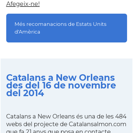
Afegeix-ne!
Més recomanacions de Estats Units
d'Amèrica
Catalans a New Orleans
des del 16 de novembre
del 2014
Catalans a New Orleans és una de les 484
webs del projecte de Catalansalmon.com
que fa 21 anys que posa en contacte