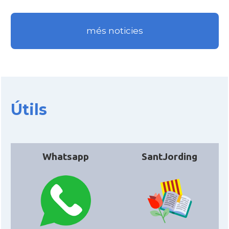
Acció
Acció a Washington DC
més noticies
Acció
ACCIÓ Miami
Delegació del Govern als Estats
Delegació
Units i Canadà (New York)
Útils
Delegació del Govern als Estats
Delegació
Units i Canadà (Washington)
Whatsapp
SantJording
Consolat
Consolat general a Boston
Consolat
Consolat general a Chicago
Consolat
Consolat general a Houston