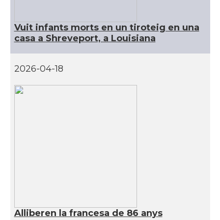
CAMON
Catalans a INDIANA
Vuit infants morts en un tiroteig en una
casa a Shreveport, a Louisiana
CAMON
Catalans a IOWA
2026-04-18
CAMON
Catalans a IRVINE
CAMON
Catalans a Jacksonville
CAMON
Catalans a Kentucky
CAMON
Catalans a Las Vegas
CAMON
Catalans a Los Angeles
Alliberen la francesa de 86 anys
CAMON
Catalans a Maine, USA