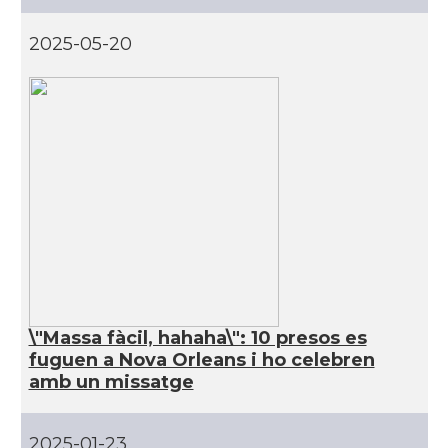
CAMON
Catalans a ORLANDO
2025-05-20
Catalans a Philadelphia,
CAMON
Pennsylvania, USA
CAMON
Catalans a PHOENIX
CAMON
Catalans a Portland (OR)
CAMON
Catalans a PROVIDENCE
CAMON
Catalans a RENO
\"Massa fàcil, hahaha\": 10 presos es
fuguen a Nova Orleans i ho celebren
amb un missatge
CAMON
Catalans a SAINT LOUIS
CAMON
Catalans a San Antonio - Texas
2025-01-23