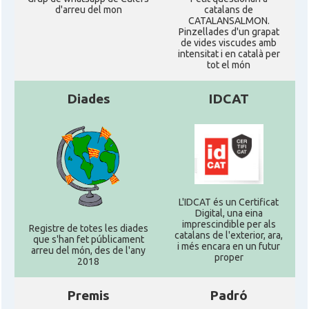
d'arreu del mon
catalans de
CATALANSALMON.
Pinzellades d'un grapat
de vides viscudes amb
intensitat i en català per
tot el món
Diades
IDCAT
L'IDCAT és un Certificat
Digital, una eina
imprescindible per als
Registre de totes les diades
catalans de l'exterior, ara,
que s'han fet públicament
i més encara en un futur
arreu del món, des de l'any
proper
2018
Premis
Padró