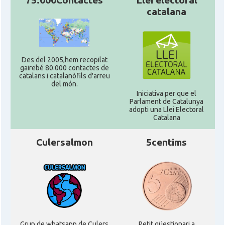
75.000Contactes
Llei electoral
catalana
Des del 2005,hem recopilat
gairebé 80.000 contactes de
catalans i catalanòfils d'arreu
del món.
Iniciativa per que el
Parlament de Catalunya
adopti una Llei Electoral
Catalana
Culersalmon
5centims
Grup de whatsapp de Culers
Petit qüestionari a