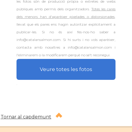
les fotos són de producció pròpia o extretes de webs
públiques amb permís dels organitzadors.
Totes les cares
dels menors han d'aparèixer pixelades o distorsionades
,
llevat que els pares ens hagin autoritzar explícitament a
publicar-les. Si no és així fes-nos-ho saber a
info@catalansalmon.com. Si hi surts i no vols aparèixer,
contacta amb nosaltres a info@catalansalmon.com i
l'eliminarem o la modificarem perquè no se't reconegui.
Veure totes les fotos
.
Tornar al capdemunt