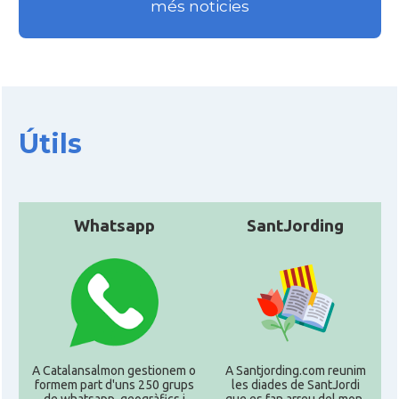
més noticies
Útils
Whatsapp
SantJording
A Catalansalmon gestionem o
A Santjording.com reunim
formem part d'uns 250 grups
les diades de SantJordi