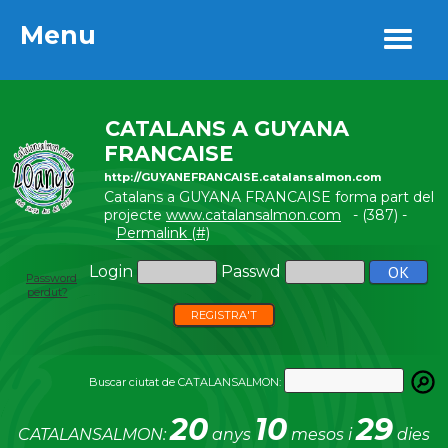
Menu
Menu
CATALANS A GUYANA
FRANCAISE
http://GUYANEFRANCAISE.catalansalmon.com
Catalans a GUYANA FRANCAISE forma part del
projecte
www.catalansalmon.com
- (387) -
Permalink (#)
Login
Passwd
Password
perdut?
REGISTRA'T
Buscar ciutat de CATALANSALMON:
20
10
29
CATALANSALMON:
anys
mesos i
dies