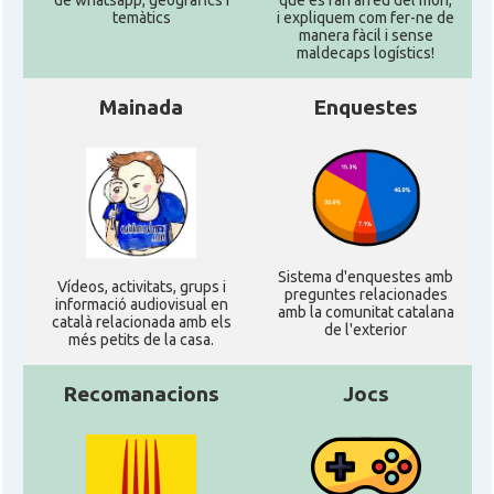
de whatsapp, geogràfics i
que es fan arreu del mon,
temàtics
i expliquem com fer-ne de
manera fàcil i sense
maldecaps logí­stics!
Mainada
Enquestes
Sistema d'enquestes amb
Ví­deos, activitats, grups i
preguntes relacionades
informació audiovisual en
amb la comunitat catalana
català relacionada amb els
de l'exterior
més petits de la casa.
Recomanacions
Jocs