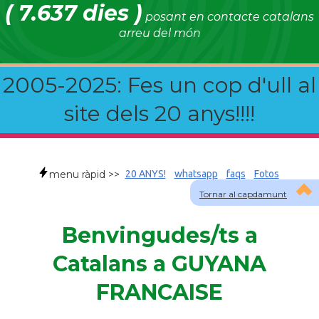
( 7.637 dies )
posant en contacte catalans
arreu del món
2005-2025: Fes un cop d'ull al
site dels 20 anys!!!!
menu ràpid >>
20 ANYS!
whatsapp
faqs
Fotos
Tornar al capdamunt
Benvingudes/ts a
Catalans a GUYANA
FRANCAISE