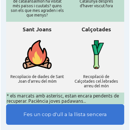
de catalansalmon ha visitat
Catalunya despres
més països i cuutats? quins
d'haver viscut fora
son els que mes agraden i els
que menys?
Sant Joans
Calçotades
Recopliacio de diades de Sant
Recopilació de
Joan d'arreu del móm
Calçotades cel.lebrades
arreu del món
* els marcats amb asterisc, estan encara pendents de
recuperar. Paciència joves padawans...
Fes un cop d'ull a la llista sencera