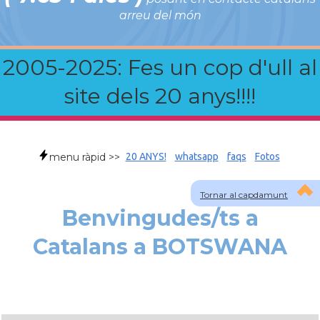
arreu del món
2005-2025: Fes un cop d'ull al
site dels 20 anys!!!!
menu ràpid >>
20 ANYS!
whatsapp
faqs
Fotos
Tornar al capdamunt
Benvingudes/ts a
Catalans a BOTSWANA