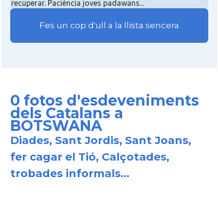
recuperar. Paciència joves padawans...
Fes un cop d'ull a la llista sencera
0 fotos d'esdeveniments
dels Catalans a
BOTSWANA
Diades, Sant Jordis, Sant Joans,
fer cagar el Tió, Calçotades,
trobades informals...