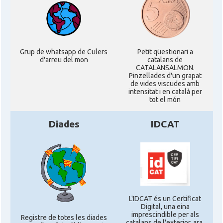
Grup de whatsapp de Culers
Petit qüestionari a
d'arreu del mon
catalans de
CATALANSALMON.
Pinzellades d'un grapat
de vides viscudes amb
intensitat i en català per
tot el món
Diades
IDCAT
L'IDCAT és un Certificat
Digital, una eina
imprescindible per als
Registre de totes les diades
catalans de l'exterior, ara,