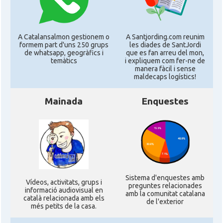
A Catalansalmon gestionem o
A Santjording.com reunim
formem part d'uns 250 grups
les diades de SantJordi
de whatsapp, geogràfics i
que es fan arreu del mon,
temàtics
i expliquem com fer-ne de
manera fàcil i sense
maldecaps logí­stics!
Mainada
Enquestes
Sistema d'enquestes amb
Ví­deos, activitats, grups i
preguntes relacionades
informació audiovisual en
amb la comunitat catalana
català relacionada amb els
de l'exterior
més petits de la casa.