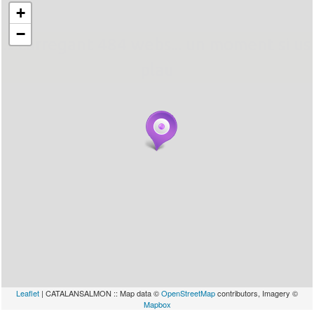
+
−
... carregant 484 webs... un moment si us
plau
Leaflet
| CATALANSALMON :: Map data ©
OpenStreetMap
contributors, Imagery ©
Mapbox