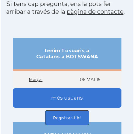
Si tens cap pregunta, ens la pots fer
arribar a través de la
pàgina de contacte
.
tenim 1 usuaris a
Catalans a BOTSWANA
Marçal
06 MAI 15
més usuaris
Registrar-t'hi!