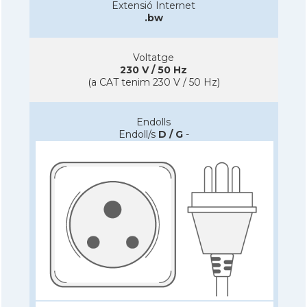
Extensió Internet
.bw
Voltatge
230 V / 50 Hz
(a CAT tenim 230 V / 50 Hz)
Endolls
Endoll/s
D / G
-