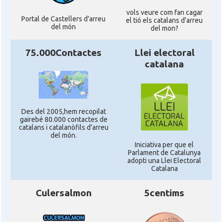
vols veure com fan cagar
Portal de Castellers d'arreu
el tió els catalans d'arreu
del món
del mon?
75.000Contactes
Llei electoral
catalana
Des del 2005,hem recopilat
gairebé 80.000 contactes de
catalans i catalanòfils d'arreu
del món.
Iniciativa per que el
Parlament de Catalunya
adopti una Llei Electoral
Catalana
Culersalmon
5centims