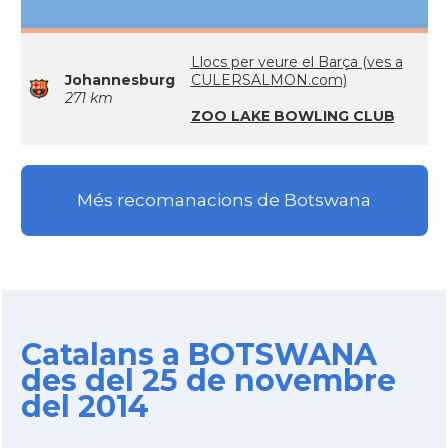
Llocs per veure el Barça (ves a
Johannesburg
CULERSALMON.com)
271 km
ZOO LAKE BOWLING CLUB
Més recomanacions de Botswana
Catalans a BOTSWANA
des del 25 de novembre
del 2014