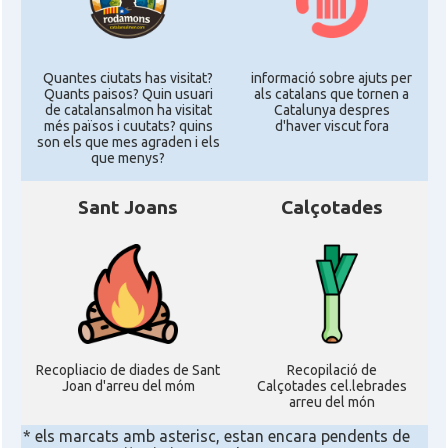
Quantes ciutats has visitat?
informació sobre ajuts per
Quants paisos? Quin usuari
als catalans que tornen a
de catalansalmon ha visitat
Catalunya despres
més països i cuutats? quins
d'haver viscut fora
son els que mes agraden i els
que menys?
Sant Joans
Calçotades
Recopliacio de diades de Sant
Recopilació de
Joan d'arreu del móm
Calçotades cel.lebrades
arreu del món
* els marcats amb asterisc, estan encara pendents de