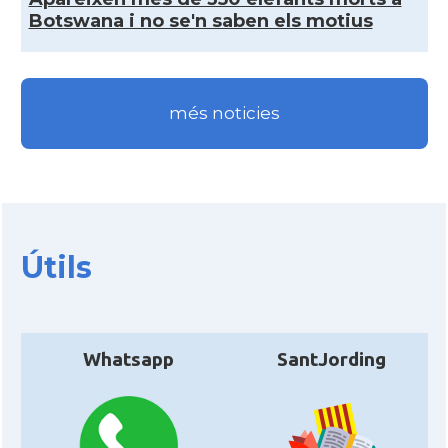
Botswana i no se'n saben els motius
més noticies
Útils
Whatsapp
SantJording