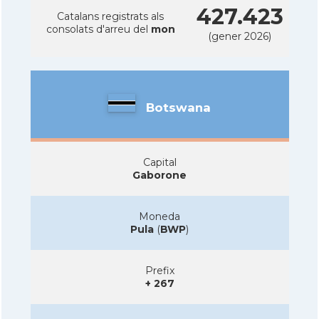
427.423
Catalans registrats als
consolats d'arreu del
mon
(gener 2026)
Botswana
Capital
Gaborone
Moneda
Pula
(
BWP
)
Prefix
+ 267