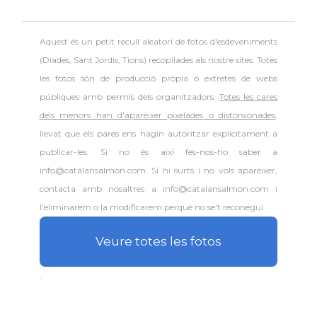
Aquest és un petit recull aleatori de
fotos d'esdeveniments
(Diades, Sant Jordis, Tions) recopilades als nostre sites. Totes
les fotos són de producció pròpia o extretes de webs
públiques amb permís dels organitzadors.
Totes les cares
dels menors han d'aparèixer pixelades o distorsionades
,
llevat que els pares ens hagin autoritzar explícitament a
publicar-les. Si no és així fes-nos-ho saber a
info@catalansalmon.com. Si hi surts i no vols aparèixer,
contacta amb nosaltres a info@catalansalmon.com i
l'eliminarem o la modificarem perquè no se't reconegui.
Veure totes les fotos
.