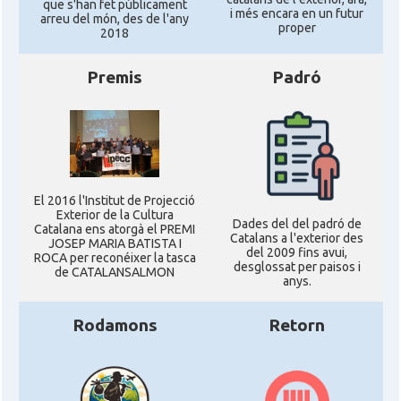
que s'han fet públicament
i més encara en un futur
arreu del món, des de l'any
proper
2018
Premis
Padró
El 2016 l'Institut de Projecció
Exterior de la Cultura
Dades del del padró de
Catalana ens atorgà el PREMI
Catalans a l'exterior des
JOSEP MARIA BATISTA I
del 2009 fins avui,
ROCA per reconéixer la tasca
desglossat per paisos i
de CATALANSALMON
anys.
Rodamons
Retorn