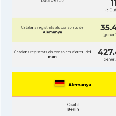
Data creacio
1
(a Dub
35.
Catalans registrats als consolats de
Alemanya
(gener 
427.
Catalans registrats als consolats d'arreu del
mon
(gener 
Alemanya
Capital
Berlin