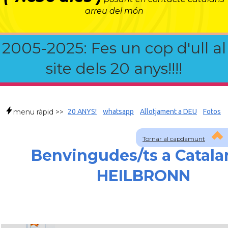
arreu del món
2005-2025: Fes un cop d'ull al
site dels 20 anys!!!!
menu ràpid >>
20 ANYS!
whatsapp
Allotjament a DEU
Fotos
Tornar al capdamunt
Benvingudes/ts a Catala
HEILBRONN