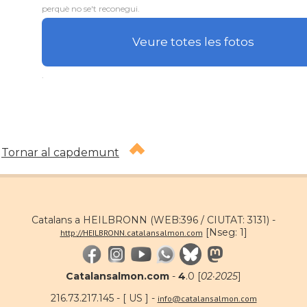
perquè no se't reconegui.
Veure totes les fotos
.
Tornar al capdemunt
Catalans a HEILBRONN (WEB:396 / CIUTAT: 3131) -
[Nseg: 1]
http://HEILBRONN.catalansalmon.com
Catalansalmon.com
-
4
.0 [
02·2025
]
216.73.217.145 - [ US ] -
info@catalansalmon.com