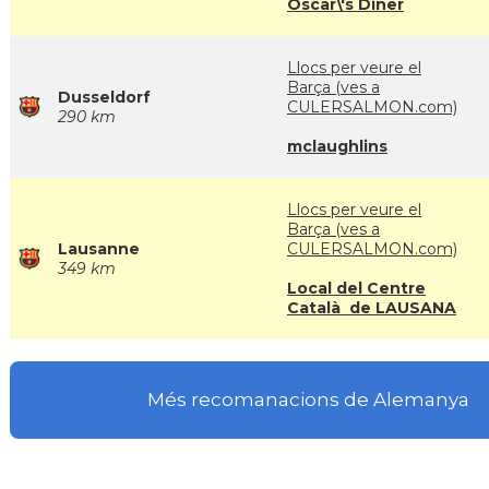
Oscar\'s Diner
Llocs per veure el
Barça (ves a
Dusseldorf
CULERSALMON.com)
290 km
mclaughlins
Llocs per veure el
Barça (ves a
Lausanne
CULERSALMON.com)
349 km
Local del Centre
Català de LAUSANA
Més recomanacions de Alemanya