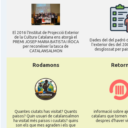
Ambaixada
Ambaixada espanyola a Alemanya
* + ambaixades i consolats
El 2016 l'Institut de Projecció Exterior
de la Cultura Catalana ens atorgà el
Dades del del padró d
PREMI JOSEP MARIA BATISTA I ROCA
l'exterior des del 20
per reconéixer la tasca de
desglossat per pais
CATALANSALMON
Rodamons
Retor
Quantes ciutats has visitat? Quants
informació sobre aj
paisos? Quin usuari de catalansalmon
catalans que tornen 
ha visitat més països i cuutats? quins
despres d'haver vi
son els que mes agraden i els que