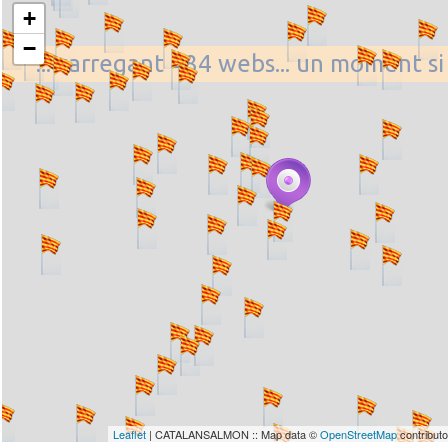
+
−
... carregant 484 webs... un moment si
Leaflet
| CATALANSALMON :: Map data ©
OpenStreetMap
contribut