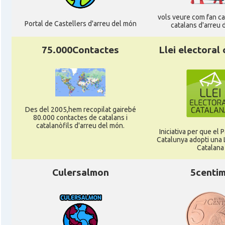
Casal
Associació Catalana d'Hamburg "El Pont 
vols veure com fan cag
Portal de Castellers d'arreu del món
catalans d'arreu 
Casal
Casal Català de Frankfurt
75.000Contactes
Llei electoral
Casal
Casal Català de Stuttgart, Stuttcat e
Casal
Catalanets E.V.
Des del 2005,hem recopilat gairebé
80.000 contactes de catalans i
catalanòfils d'arreu del món.
Casal
Centre Català de Munic
Iniciativa per que el
Catalunya adopti una L
Catalana
Casal
Centre Cultural Català de Colònia
Culersalmon
5centi
Casal
Katalanischer Salon, e. V.
Acció
Oficina Exterior de Catalunya a Berl