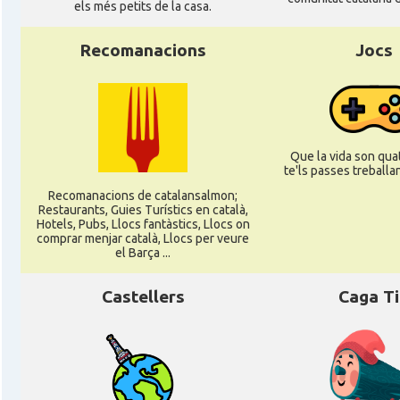
els més petits de la casa.
CAMON
Catalans a NURNBERG
Recomanacions
Jocs
CAMON
Catalans a OLDENBURG
CAMON
Catalans a ROSTOCK
Que la vida son quat
te'ls passes treballant
Recomanacions de catalansalmon;
CAMON
Catalans a Stuttgart
Restaurants, Guies Turístics en català,
Hotels, Pubs, Llocs fantàstics, Llocs on
comprar menjar català, Llocs per veure
el Barça ...
CAMON
Catalans a TRIER
Castellers
Caga T
CAMON
CATALANS A TÜBINGEN
Associació Catalana d'Essen E.V. / Katala
Casal
Verein Essen E.V.