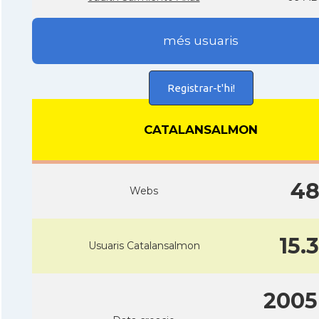
més usuaris
Registrar-t'hi!
CATALANSALMON
4
Webs
15.
Usuaris Catalansalmon
2005