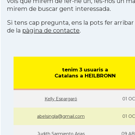
vols que mirem de fer-ne un, fes-nos un mai
mirem de buscar gent interessada.
Si tens cap pregunta, ens la pots fer arribar
de la
pàgina de contacte
.
tenim 3 usuaris a
Catalans a HEILBRONN
Kelly Espargaró
01 OC
abelsingla@gmail.com
01 OC
Judith Sarmiento Arias
09 AB