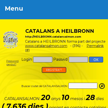
Menu
Menu
CATALANS A HEILBRONN
http://HEILBRONN.catalansalmon.com
Catalans a HEILBRONN forma part del projecte
www.catalansalmon.com
- (396) -
Permalink
(#)
Login
Passwd
Password
perdut?
REGISTRA'T
Buscar ciutat de CATALANSALMON:
20
10
28
CATALANSALMON:
anys
mesos i
dies
( 7.636 dies )
posant en contacte catalans