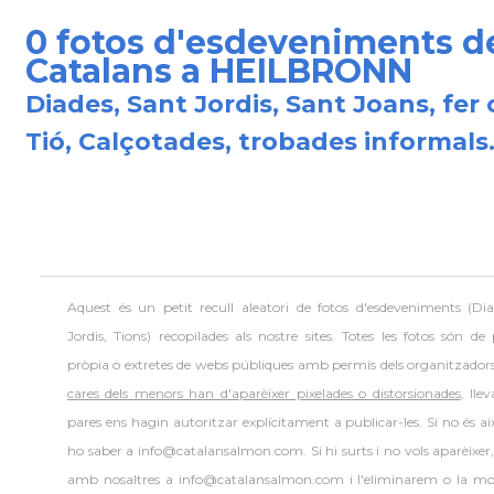
0 fotos d'esdeveniments d
Catalans a HEILBRONN
Diades, Sant Jordis, Sant Joans, fer 
Tió, Calçotades, trobades informals.
Aquest és un petit recull aleatori de
fotos d'esdeveniments (Dia
Jordis, Tions) recopilades als nostre sites. Totes les fotos són de
pròpia o extretes de webs públiques amb permís dels organitzador
cares dels menors han d'aparèixer pixelades o distorsionades
, lle
pares ens hagin autoritzar explícitament a publicar-les. Si no és aix
ho saber a info@catalansalmon.com. Si hi surts i no vols aparèixer
amb nosaltres a info@catalansalmon.com i l'eliminarem o la mo