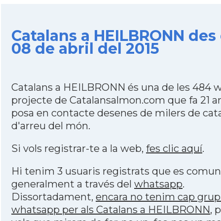
Catalans a HEILBRONN des 
08 de abril del 2015
Catalans a HEILBRONN és una de les 484 w
projecte de Catalansalmon.com que fa 21 a
posa en contacte desenes de milers de cat
d'arreu del món.
Si vols registrar-te a la web,
fes clic aquí
.
Hi tenim 3 usuaris registrats que es comu
generalment a través del
whatsapp
.
Dissortadament,
encara no tenim cap grup
whatsapp per als Catalans a HEILBRONN
, 