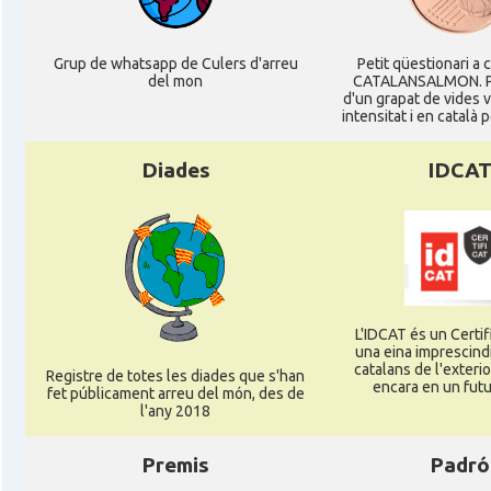
Acció
Oficina Exterior de Catalunya a Stutt
Grup de whatsapp de Culers d'arreu
Petit qüestionari a 
del mon
CATALANSALMON. P
d'un grapat de vides 
Delegació
Delegació del Govern a Alemanya
intensitat i en català 
Diades
IDCA
Consolat
Consolat general a Dusseldorf
Consolat
Consolat general a Frankfurt am Ma
Consolat
Consolat general a Hamburg
L'IDCAT és un Certifi
una eina imprescindi
Consolat
Consolat general a Munich [Münche
catalans de l'exterior
Registre de totes les diades que s'han
encara en un futu
fet públicament arreu del món, des de
l'any 2018
Consolat
Consolat general a Stuttgart
Premis
Padró