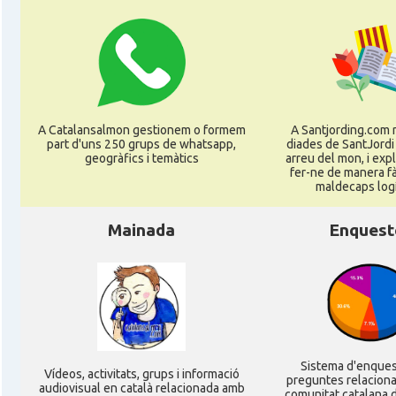
CAMON
Catalans a KAISERSLAUTERN
CAMON
Catalans a Karlsruhe
A Catalansalmon gestionem o formem
A Santjording.com 
CAMON
Catalans a KASSEL
part d'uns 250 grups de whatsapp,
diades de SantJordi
geogràfics i temàtics
arreu del mon, i ex
fer-ne de manera fà
CAMON
Catalans a Koeln - Köln - Colonia
maldecaps logí­
Mainada
Enquest
CAMON
Catalans a LEIPZIG
CAMON
Catalans a Mainz
CAMON
Catalans a MANNHEIM
Sistema d'enque
Ví­deos, activitats, grups i informació
preguntes relacion
audiovisual en català relacionada amb
CAMON
Catalans a MÜNCHEN
comunitat catalana d