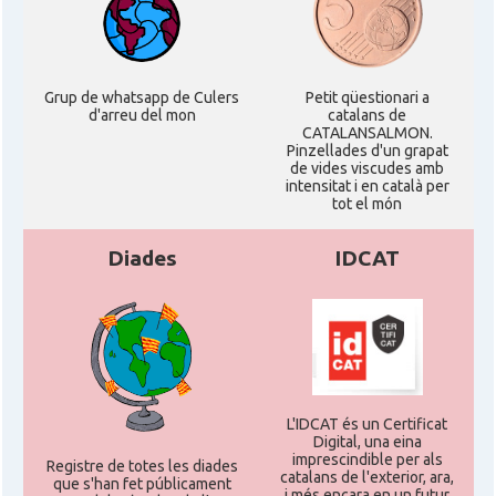
Grup de whatsapp de Culers
Petit qüestionari a
d'arreu del mon
catalans de
CATALANSALMON.
Pinzellades d'un grapat
de vides viscudes amb
intensitat i en català per
tot el món
Diades
IDCAT
L'IDCAT és un Certificat
Digital, una eina
imprescindible per als
Registre de totes les diades
catalans de l'exterior, ara,
que s'han fet públicament
i més encara en un futur