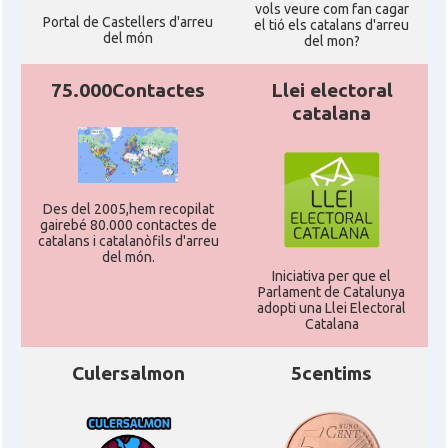
vols veure com fan cagar
Portal de Castellers d'arreu
el tió els catalans d'arreu
del món
del mon?
75.000Contactes
Llei electoral
catalana
Des del 2005,hem recopilat
gairebé 80.000 contactes de
catalans i catalanòfils d'arreu
del món.
Iniciativa per que el
Parlament de Catalunya
adopti una Llei Electoral
Catalana
Culersalmon
5centims