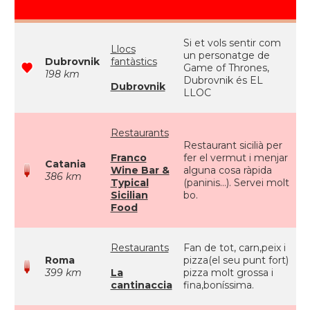
Si et vols sentir com
Llocs
un personatge de
Dubrovnik
fantàstics
Game of Thrones,
198 km
Dubrovnik és EL
Dubrovnik
LLOC
Restaurants
Restaurant sicilià per
Franco
fer el vermut i menjar
Catania
Wine Bar &
alguna cosa ràpida
386 km
Typical
(paninis...). Servei molt
Sicilian
bo.
Food
Restaurants
Fan de tot, carn,peix i
Roma
pizza(el seu punt fort)
399 km
La
pizza molt grossa i
cantinaccia
fina,boníssima.