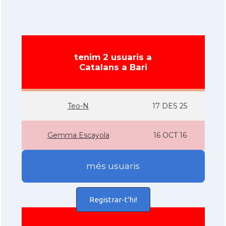
tenim 2 usuaris a
Catalans a Bari
Teo-N
17 DES 25
Gemma Escayola
16 OCT 16
més usuaris
Registrar-t'hi!