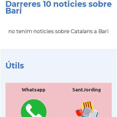
Darreres 10 noticies sobre
Bari
CAMON
Catalans a Treviso - Itàlia
CAMON
Catalans a VENEZIA
no tenim notícies sobre Catalans a Bari
Casal
Associació Catalans a Roma
Casal
Casal Català d'Itàlia
Útils
Acció
Oficina d'ACCIÓ a Milà
Delegació
Delegació del Govern a Itàlia
Whatsapp
SantJording
Consolat
Consolat general a Genova