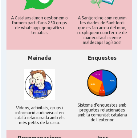
Consolat
Consolat general a Milano
A Catalansalmon gestionem o
A Santjording.com reunim
Consolat
Consolat general a Napoli
formem part d'uns 250 grups
les diades de SantJordi
de whatsapp, geogràfics i
que es fan arreu del mon,
temàtics
i expliquem com fer-ne de
Consolat
Consolat general a Roma
manera fàcil i sense
maldecaps logí­stics!
Ambaixada
Ambaixada espanyola a Itàlia
Mainada
Enquestes
* + ambaixades i consolats
Sistema d'enquestes amb
Ví­deos, activitats, grups i
preguntes relacionades
informació audiovisual en
amb la comunitat catalana
català relacionada amb els
de l'exterior
més petits de la casa.
Recomanacions
Jocs