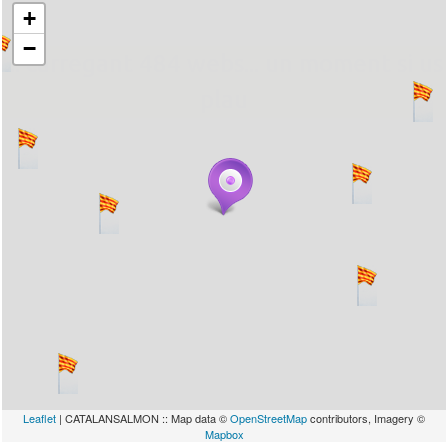
+
−
... carregant 484 webs... un moment si us
plau
Leaflet
| CATALANSALMON :: Map data ©
OpenStreetMap
contributors, Imagery ©
Mapbox