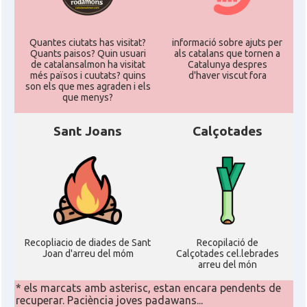
Quantes ciutats has visitat?
informació sobre ajuts per
Quants paisos? Quin usuari
als catalans que tornen a
de catalansalmon ha visitat
Catalunya despres
més països i cuutats? quins
d'haver viscut fora
son els que mes agraden i els
que menys?
Sant Joans
Calçotades
Recopliacio de diades de Sant
Recopilació de
Joan d'arreu del móm
Calçotades cel.lebrades
arreu del món
* els marcats amb asterisc, estan encara pendents de
recuperar. Paciència joves padawans...