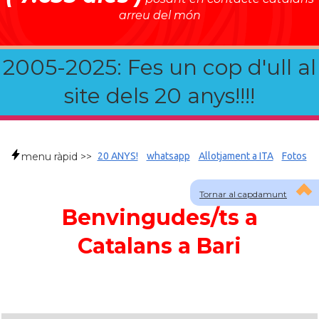
arreu del món
2005-2025: Fes un cop d'ull al
site dels 20 anys!!!!
menu ràpid >>
20 ANYS!
whatsapp
Allotjament a ITA
Fotos
Tornar al capdamunt
Benvingudes/ts a
Catalans a Bari