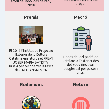
arreu del món, des de l'any
proper
2018
Premis
Padró
El 2016 l'Institut de Projecció
Exterior de la Cultura
Dades del del padró de
Catalana ens atorgà el PREMI
Catalans a l'exterior des
JOSEP MARIA BATISTA I
del 2009 fins avui,
ROCA per reconéixer la tasca
desglossat per paisos i
de CATALANSALMON
anys.
Rodamons
Retorn