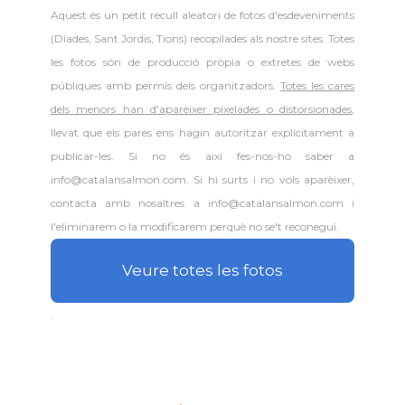
Aquest és un petit recull aleatori de
fotos d'esdeveniments
(Diades, Sant Jordis, Tions) recopilades als nostre sites. Totes
les fotos són de producció pròpia o extretes de webs
públiques amb permís dels organitzadors.
Totes les cares
dels menors han d'aparèixer pixelades o distorsionades
,
llevat que els pares ens hagin autoritzar explícitament a
publicar-les. Si no és així fes-nos-ho saber a
info@catalansalmon.com. Si hi surts i no vols aparèixer,
contacta amb nosaltres a info@catalansalmon.com i
l'eliminarem o la modificarem perquè no se't reconegui.
Veure totes les fotos
.