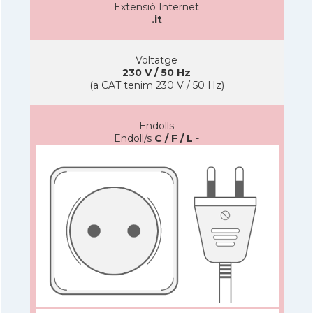
Extensió Internet
.it
Voltatge
230 V / 50 Hz
(a CAT tenim 230 V / 50 Hz)
Endolls
Endoll/s
C / F / L
-