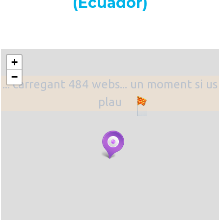
(Ecuador)
+
−
... carregant 484 webs... un moment si us
plau