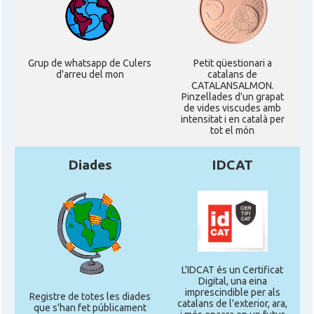
Grup de whatsapp de Culers
Petit qüestionari a
d'arreu del mon
catalans de
CATALANSALMON.
Pinzellades d'un grapat
de vides viscudes amb
intensitat i en català per
tot el món
Diades
IDCAT
L'IDCAT és un Certificat
Digital, una eina
imprescindible per als
Registre de totes les diades
catalans de l'exterior, ara,
que s'han fet públicament