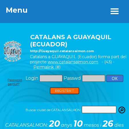
Menu
Menu
CATALANS A GUAYAQUIL
(ECUADOR)
http://Guayaquil.catalansalmon.com
Catalans a GUAYAQUIL (Ecuador) forma part del
projecte
www.catalansalmon.com
- (43) -
Permalink (#)
Login
Passwd
Password
perdut?
REGISTRA'T
Buscar ciutat de CATALANSALMON:
20
10
26
CATALANSALMON:
anys
mesos i
dies