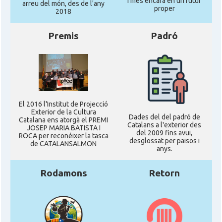
i més encara en un futur
arreu del món, des de l'any
proper
2018
Premis
Padró
El 2016 l'Institut de Projecció
Exterior de la Cultura
Dades del del padró de
Catalana ens atorgà el PREMI
Catalans a l'exterior des
JOSEP MARIA BATISTA I
del 2009 fins avui,
ROCA per reconéixer la tasca
desglossat per paisos i
de CATALANSALMON
anys.
Rodamons
Retorn