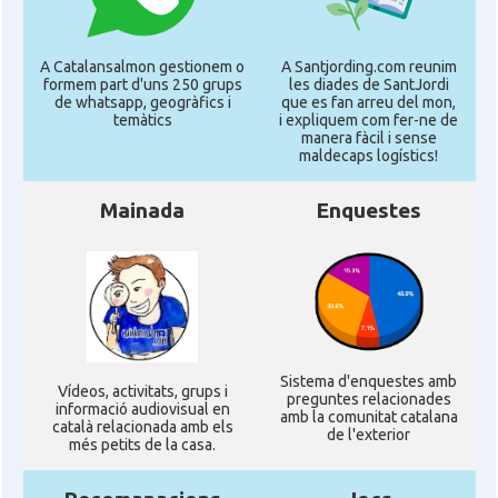
A Catalansalmon gestionem o
A Santjording.com reunim
formem part d'uns 250 grups
les diades de SantJordi
de whatsapp, geogràfics i
que es fan arreu del mon,
temàtics
i expliquem com fer-ne de
manera fàcil i sense
maldecaps logí­stics!
Mainada
Enquestes
Sistema d'enquestes amb
Ví­deos, activitats, grups i
preguntes relacionades
informació audiovisual en
amb la comunitat catalana
català relacionada amb els
de l'exterior
més petits de la casa.