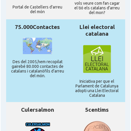
vols veure com fan cagar
Portal de Castellers d'arreu
el tió els catalans d'arreu
del món
del mon?
75.000Contactes
Llei electoral
catalana
Des del 2005,hem recopilat
gairebé 80.000 contactes de
catalans i catalanòfils d'arreu
del món.
Iniciativa per que el
Parlament de Catalunya
adopti una Llei Electoral
Catalana
Culersalmon
5centims