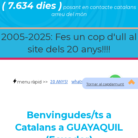
( 7.634 dies )
posant en contacte catalans
arreu del món
2005-2025: Fes un cop d'ull al
site dels 20 anys!!!!
menu ràpid >>
20 ANYS!
whatsapp
faqs
Tornar al capdamunt
Benvingudes/ts a
Catalans a GUAYAQUIL