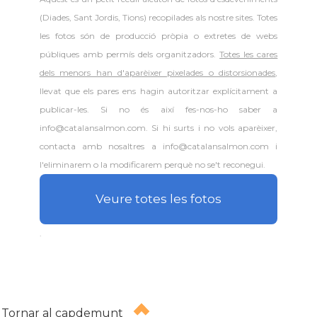
(Diades, Sant Jordis, Tions) recopilades als nostre sites. Totes
les fotos són de producció pròpia o extretes de webs
públiques amb permís dels organitzadors.
Totes les cares
dels menors han d'aparèixer pixelades o distorsionades
,
llevat que els pares ens hagin autoritzar explícitament a
publicar-les. Si no és així fes-nos-ho saber a
info@catalansalmon.com. Si hi surts i no vols aparèixer,
contacta amb nosaltres a info@catalansalmon.com i
l'eliminarem o la modificarem perquè no se't reconegui.
Veure totes les fotos
.
Tornar al capdemunt