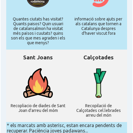
Quantes ciutats has visitat?
informació sobre ajuts per
Quants paisos? Quin usuari
als catalans que tornen a
de catalansalmon ha visitat
Catalunya despres
més països i cuutats? quins
d'haver viscut fora
son els que mes agraden i els
que menys?
Sant Joans
Calçotades
Recopliacio de diades de Sant
Recopilació de
Joan d'arreu del móm
Calçotades cel.lebrades
arreu del món
* els marcats amb asterisc, estan encara pendents de
recuperar. Paciència joves padawans...