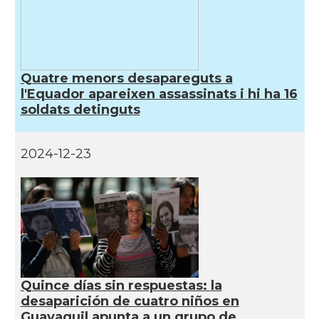
Quatre menors desapareguts a
l'Equador apareixen assassinats i hi ha 16
soldats detinguts
2024-12-23
Quince días sin respuestas: la
desaparición de cuatro niños en
Guayaquil apunta a un grupo de