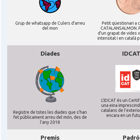
Acció
Oficina Exterior de Catalunya a Berl
Acció
Oficina Exterior de Catalunya a Stutt
Grup de whatsapp de Culers d'arreu
Petit qüestionari a 
del mon
CATALANSALMON. P
d'un grapat de vides 
Delegació
Delegació del Govern a Alemanya
intensitat i en català 
Diades
IDCA
Consolat
Consolat general a Dusseldorf
Consolat
Consolat general a Frankfurt am Ma
Consolat
Consolat general a Hamburg
L'IDCAT és un Certifi
una eina imprescindi
Consolat
Consolat general a Munich [Münche
catalans de l'exterior
Registre de totes les diades que s'han
encara en un futu
fet públicament arreu del món, des de
l'any 2018
Consolat
Consolat general a Stuttgart
Premis
Padró