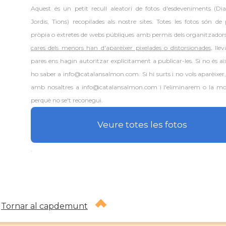
Aquest és un petit recull aleatori de
fotos d'esdeveniments (Dia
Jordis, Tions) recopilades als nostre sites. Totes les fotos són de
pròpia o extretes de webs públiques amb permís dels organitzador
cares dels menors han d'aparèixer pixelades o distorsionades
, lle
pares ens hagin autoritzar explícitament a publicar-les. Si no és aix
ho saber a info@catalansalmon.com. Si hi surts i no vols aparèixer
amb nosaltres a info@catalansalmon.com i l'eliminarem o la mo
perquè no se't reconegui.
Veure totes les fotos
.
Tornar al capdemunt