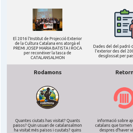
Ambaixada
Ambaixada espanyola a Alemanya
* + ambaixades i consolats
El 2016 l'Institut de Projecció Exterior
de la Cultura Catalana ens atorgà el
Dades del del padró d
PREMI JOSEP MARIA BATISTA I ROCA
l'exterior des del 20
per reconéixer la tasca de
desglossat per pais
CATALANSALMON
Rodamons
Retor
Quantes ciutats has visitat? Quants
informació sobre aj
paisos? Quin usuari de catalansalmon
catalans que tornen 
ha visitat més països i cuutats? quins
despres d'haver vi