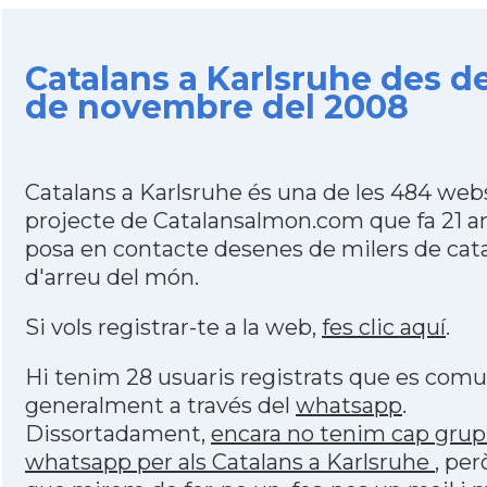
Catalans a Karlsruhe des de
de novembre del 2008
Catalans a Karlsruhe és una de les 484 web
projecte de Catalansalmon.com que fa 21 a
posa en contacte desenes de milers de cat
d'arreu del món.
Si vols registrar-te a la web,
fes clic aquí
.
Hi tenim 28 usuaris registrats que es com
generalment a través del
whatsapp
.
Dissortadament,
encara no tenim cap grup
whatsapp per als Catalans a Karlsruhe
, per