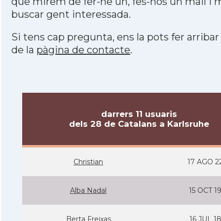
que mirem de fer-ne un, fes-nos un mail i
buscar gent interessada.
Si tens cap pregunta, ens la pots fer arribar
de la
pàgina de contacte
.
darrers 11 usuaris
dels 28 de Catalans a Karlsruhe
Christian
17 AGO 2
Alba Nadal
15 OCT 1
Berta Freixas
16 JUL 1