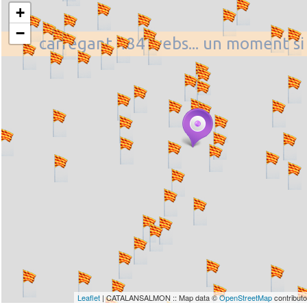
+
−
... carregant 484 webs... un moment si
Leaflet
| CATALANSALMON :: Map data ©
OpenStreetMap
contribut