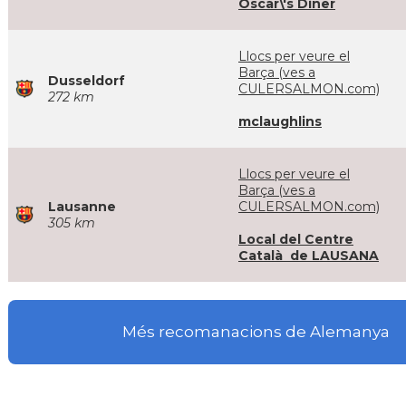
Oscar\'s Diner
Llocs per veure el
Barça (ves a
Dusseldorf
CULERSALMON.com)
272 km
mclaughlins
Llocs per veure el
Barça (ves a
Lausanne
CULERSALMON.com)
305 km
Local del Centre
Català de LAUSANA
Més recomanacions de Alemanya