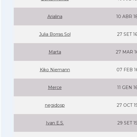
Arialina
10 ABR 1
Julia Borras Sol
27 SET 1
Marta
27 MAR 1
Kiko Niemann
07 FEB 1
Merce
11 GEN 1
negidosp
27 OCT 1
Ivan E.S.
29 SET 1