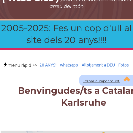
arreu del món
2005-2025: Fes un cop d'ull al
site dels 20 anys!!!!
menu ràpid >>
20 ANYS!
whatsapp
Allotjament a DEU
Fotos
Tornar al capdamunt
Benvingudes/ts a Catala
Karlsruhe