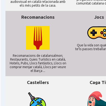
audiovisual en català relacionada amb
CAMON
Catalans a MÜNCHEN
comunitat catalana d
els més petits de la casa.
CAMON
Catalans a NURNBERG
Recomanacions
Jocs
CAMON
Catalans a OLDENBURG
CAMON
Catalans a ROSTOCK
Que la vida son quat
te'ls passes treballant
Recomanacions de catalansalmon;
CAMON
Catalans a Stuttgart
Restaurants, Guies Turístics en català,
Hotels, Pubs, Llocs fantàstics, Llocs on
comprar menjar català, Llocs per veure
el Barça ...
CAMON
Catalans a TRIER
Castellers
Caga T
CAMON
CATALANS A TÜBINGEN
Associació Catalana d'Essen E.V. / Katala
Casal
Verein Essen E.V.