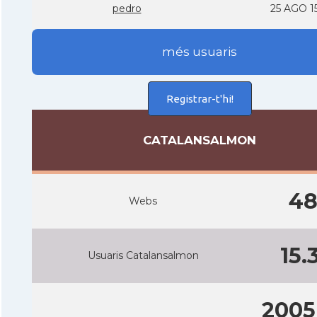
pedro
25 AGO 1
més usuaris
Registrar-t'hi!
CATALANSALMON
4
Webs
15.
Usuaris Catalansalmon
2005