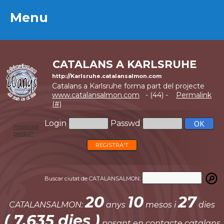
Menu
Menu
CATALANS A KARLSRUHE
http://Karlsruhe.catalansalmon.com
Catalans a Karlsruhe forma part del projecte
www.catalansalmon.com
- (44) -
Permalink
(#)
Login
Passwd
Password
perdut?
REGISTRA'T
Buscar ciutat de CATALANSALMON:
20
10
27
CATALANSALMON:
anys
mesos i
dies
( 7.635 dies )
posant en contacte catalans