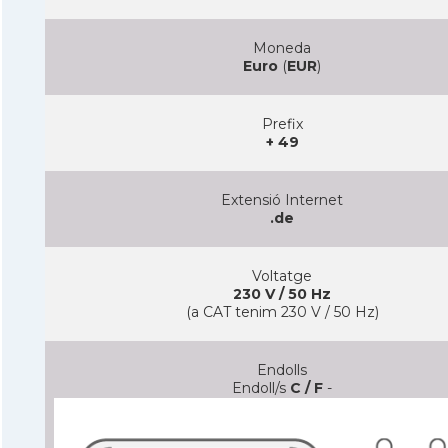
Moneda
Euro
(
EUR
)
Prefix
+ 49
Extensió Internet
.de
Voltatge
230 V / 50 Hz
(a CAT tenim 230 V / 50 Hz)
Endolls
Endoll/s
C / F
-