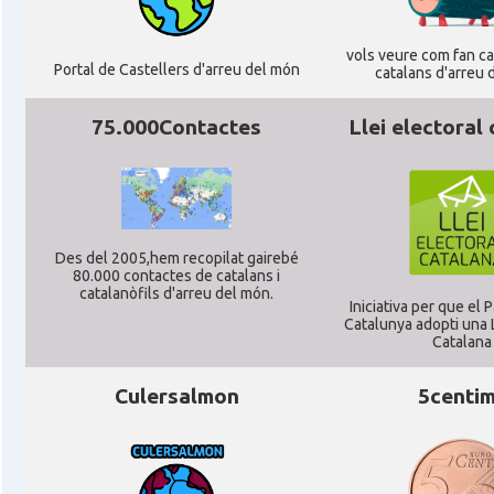
Casal
Associació Catalana d'Hamburg "El Pont 
vols veure com fan cag
Portal de Castellers d'arreu del món
catalans d'arreu 
Casal
Casal Català de Frankfurt
75.000Contactes
Llei electoral
Casal
Casal Català de Stuttgart, Stuttcat e
Casal
Catalanets E.V.
Des del 2005,hem recopilat gairebé
80.000 contactes de catalans i
catalanòfils d'arreu del món.
Casal
Centre Català de Munic
Iniciativa per que el
Catalunya adopti una L
Catalana
Casal
Centre Cultural Català de Colònia
Culersalmon
5centi
Casal
Katalanischer Salon, e. V.