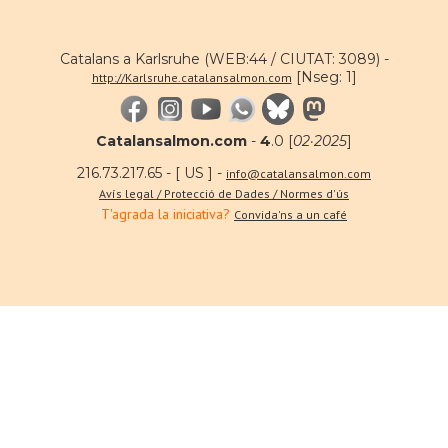
Catalans a Karlsruhe (WEB:44 / CIUTAT: 3089) -
[Nseg: 1]
http://Karlsruhe.catalansalmon.com
Catalansalmon.com
-
4
.0 [
02·2025
]
216.73.217.65 - [ US ] -
info@catalansalmon.com
Avís legal / Protecció de Dades / Normes d'ús
T'agrada la iniciativa?
Convida'ns a un café