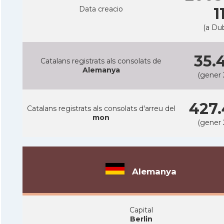
Data creacio
1
(a Dub
35.
Catalans registrats als consolats de
Alemanya
(gener 
427.
Catalans registrats als consolats d'arreu del
mon
(gener 
Alemanya
Capital
Berlin