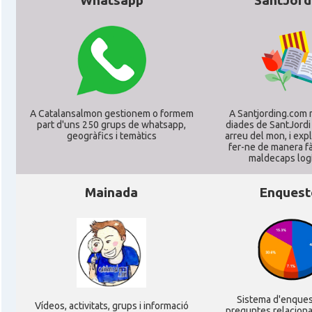
Whatsapp
SantJord
CAMON
Catalans a KAISERSLAUTERN
CAMON
Catalans a Karlsruhe
A Catalansalmon gestionem o formem
A Santjording.com 
CAMON
Catalans a KASSEL
part d'uns 250 grups de whatsapp,
diades de SantJordi
geogràfics i temàtics
arreu del mon, i ex
fer-ne de manera fà
CAMON
Catalans a Koeln - Köln - Colonia
maldecaps logí­
Mainada
Enquest
CAMON
Catalans a LEIPZIG
CAMON
Catalans a Mainz
CAMON
Catalans a MANNHEIM
Sistema d'enque
Ví­deos, activitats, grups i informació
preguntes relacion