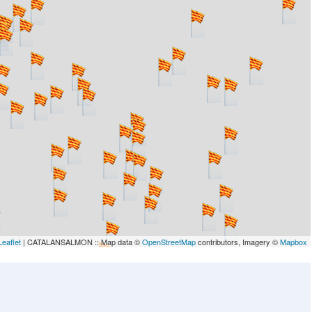
Leaflet
| CATALANSALMON :: Map data ©
OpenStreetMap
contributors, Imagery ©
Mapbox