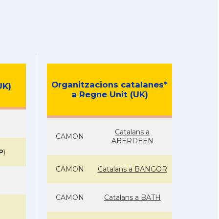
Organitzacions catalanes*
UK)
a Regne Unit (UK)
Catalans a
CAMON
ABERDEEN
P
)
CAMON
Catalans a BANGOR
CAMON
Catalans a BATH