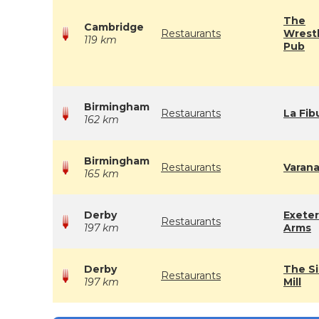
The
Cambridge
Restaurants
Wrestl
119 km
Pub
Birmingham
Restaurants
La Fib
162 km
Birmingham
Restaurants
Varana
165 km
Derby
Exeter
Restaurants
197 km
Arms
Derby
The Si
Restaurants
197 km
Mill