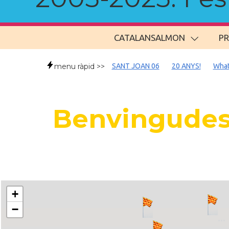
CATALANSALMON
P
menu ràpid >>
SANT JOAN 06
20 ANYS!
What
Benvingudes
+
−
..