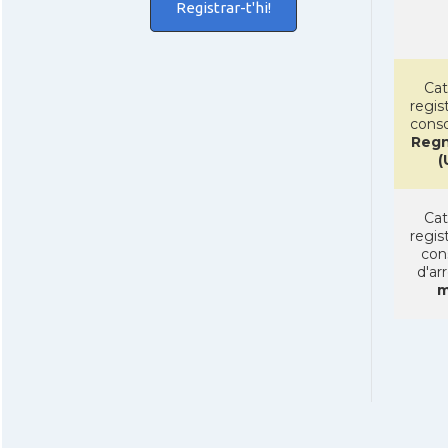
Registrar-t'hi!
Cat
regist
conso
Regn
(
Cat
regist
con
d'ar
m