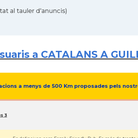
at al tauler d'anuncis)
suaris a CATALANS A GUIL
cions a menys de 500 Km proposades pels nostre
s 3