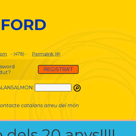
DFORD
com
- (478) -
Permalink (#)
ssword
REGISTRA'T
dut?
ATALANSALMON:
ontacte catalans arreu del món
 dels 20 anys!!!!