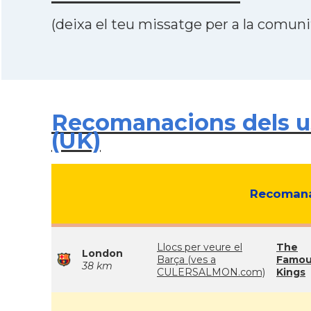
(deixa el teu missatge per a la comunit
Recomanacions dels u
(UK)
Recomana
Llocs per veure el
The
London
Barça (ves a
Famou
38 km
CULERSALMON.com)
Kings