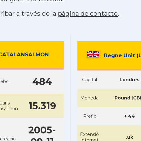
ribar a través de la
pàgina de contacte
.
CATALANSALMON
Regne Unit (
484
Capital
Londres
ebs
Moneda
Pound
(
GB
uaris
15.319
ansalmon
Prefix
+ 44
2005-
Extensió
.uk
creacio
Internet