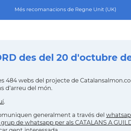
Més recomanacions de Regne Unit (UK)
 des del 20 d'octubre de
484 webs del projecte de Catalansalmon.com
s d'arreu del món.
uí
.
 comuniquen generalment a través del
whatsa
p grup de whatsapp per als CATALANS A GU
car gent interessada.