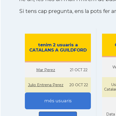
Si tens cap pregunta, ens la pots fer ar
tenim 2 usuaris a
CATALANS A GUILDFORD
W
Mar Perez
21 OCT 22
Us
Julio Entrena Perez
20 OCT 22
Catal
més usuaris
Data 