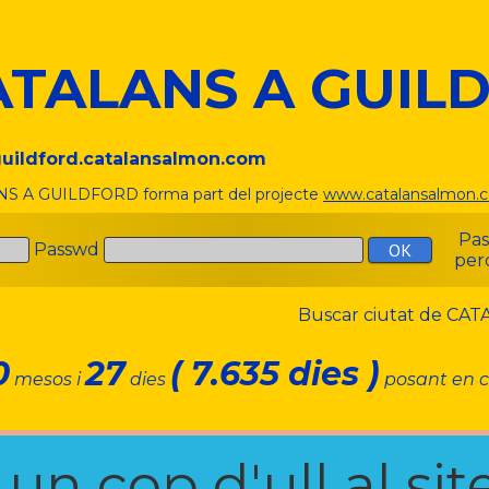
ATALANS A GUIL
/guildford.catalansalmon.com
S A GUILDFORD forma part del projecte
www.catalansalmon.
Pa
Passwd
per
Buscar ciutat de C
0
27
( 7.635 dies )
mesos i
dies
posant en c
n cop d'ull al site