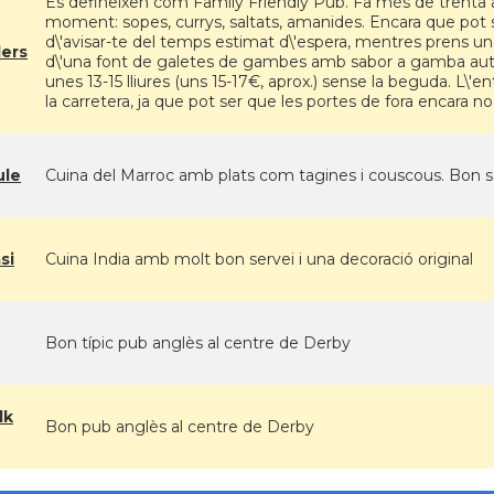
Es defineixen com Family Friendly Pub. Fa més de trenta 
moment: sopes, currys, saltats, amanides. Encara que pot 
d\'avisar-te del temps estimat d\'espera, mentres prens u
ers
d\'una font de galetes de gambes amb sabor a gamba autèn
unes 13-15 lliures (uns 15-17€, aprox.) sense la beguda. L\'
la carretera, ja que pot ser que les portes de fora encara n
ule
Cuina del Marroc amb plats com tagines i couscous. Bon ser
si
Cuina India amb molt bon servei i una decoració original
Bon típic pub anglès al centre de Derby
lk
Bon pub anglès al centre de Derby