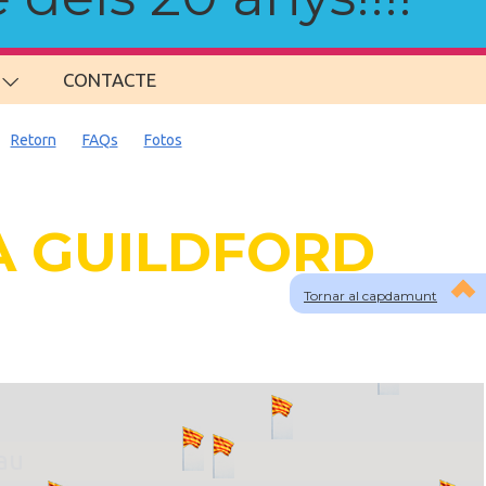
CONTACTE
Retorn
FAQs
Fotos
 A GUILDFORD
Tornar al capdamunt
lau