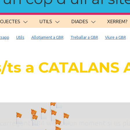
ROJECTES
UTILS
DIADES
XERREM?
sapp
Utils
Allotjament a GBR
Treballar a GBR
Viure a GBR
/ts a CATALANS
. carregant 484 webs... un moment si us p