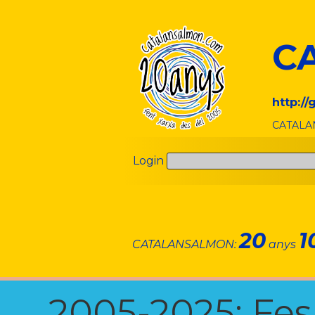
C
http:/
CATALAN
Login
20
1
CATALANSALMON:
anys
2005-2025: Fes u