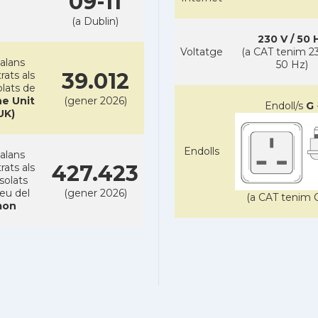
09-11
(a Dublin)
230 V / 50 
Voltatge
(a CAT tenim 23
alans
50 Hz)
39.012
rats als
lats de
e Unit
(gener 2026)
Endoll/s
G
UK)
Endolls
alans
427.423
rats als
solats
reu del
(gener 2026)
(a CAT tenim C
on