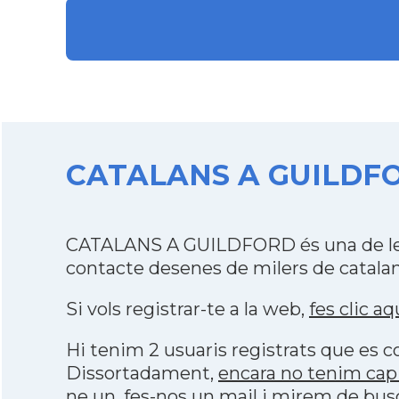
CATALANS A GUILDFORD
CATALANS A GUILDFORD és una de les 
contacte desenes de milers de catalan
Si vols registrar-te a la web,
fes clic aq
Hi tenim 2 usuaris registrats que es
Dissortadament,
encara no tenim ca
ne un, fes-nos un mail i mirem de bus