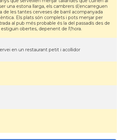
anys que serveixen menjar tailandés que cuinen al
ser una estona llarga, els cambrers s\'encarreguen
na de les tantes cerveses de barril acompanyada
tica. Els plats són complets i pots menjar per
entrada al pub més probable és la del passadís des de
o estiguin obertes, depenent de l\'hora.
vei en un restaurant petit i acollidor