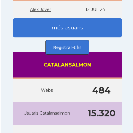
Alex Jover
12 JUL 24
més usuaris
Registrar-t'hi!
CATALANSALMON
484
Webs
15.320
Usuaris Catalansalmon