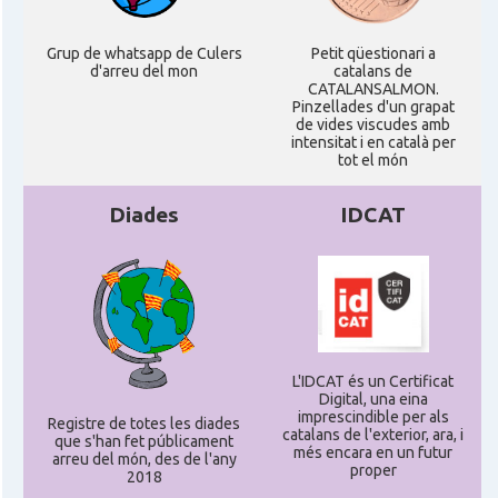
Grup de whatsapp de Culers
Petit qüestionari a
d'arreu del mon
catalans de
CATALANSALMON.
Pinzellades d'un grapat
de vides viscudes amb
intensitat i en català per
tot el món
Diades
IDCAT
L'IDCAT és un Certificat
Digital, una eina
imprescindible per als
Registre de totes les diades
catalans de l'exterior, ara, i
que s'han fet públicament
més encara en un futur
arreu del món, des de l'any
proper
2018