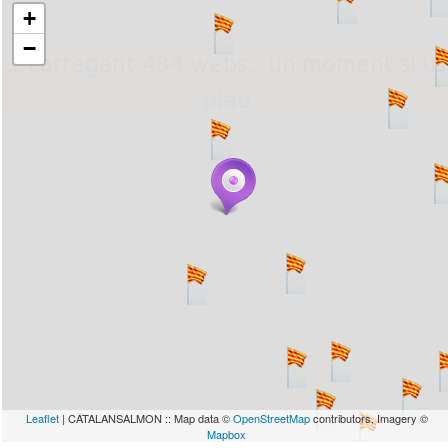
+
−
... carregant 484 webs... un moment si us
plau
Leaflet
| CATALANSALMON :: Map data ©
OpenStreetMap
contributors, Imagery ©
Mapbox