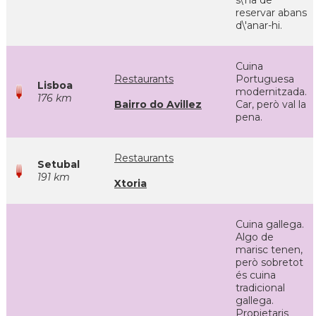
s\'ha de
reservar abans
d\'anar-hi.
Cuina
Restaurants
Portuguesa
Lisboa
modernitzada.
176 km
Bairro do Avillez
Car, però val la
pena.
Restaurants
Setubal
191 km
Xtoria
Cuina gallega.
Algo de
marisc tenen,
però sobretot
és cuina
tradicional
gallega.
Propietaris