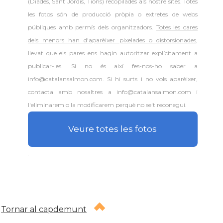
(Diades, Sant Jordis, Tions) recopilades als nostre sites. Totes
les fotos són de producció pròpia o extretes de webs
públiques amb permís dels organitzadors.
Totes les cares
dels menors han d'aparèixer pixelades o distorsionades
,
llevat que els pares ens hagin autoritzar explícitament a
publicar-les. Si no és així fes-nos-ho saber a
info@catalansalmon.com. Si hi surts i no vols aparèixer,
contacta amb nosaltres a info@catalansalmon.com i
l'eliminarem o la modificarem perquè no se't reconegui.
Veure totes les fotos
.
Tornar al capdemunt