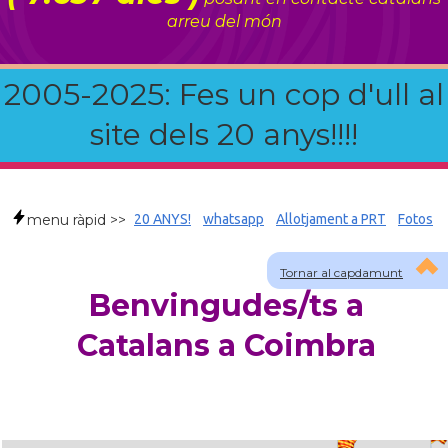
arreu del món
2005-2025: Fes un cop d'ull al
site dels 20 anys!!!!
menu ràpid >>
20 ANYS!
whatsapp
Allotjament a PRT
Fotos
Tornar al capdamunt
Benvingudes/ts a
Catalans a Coimbra