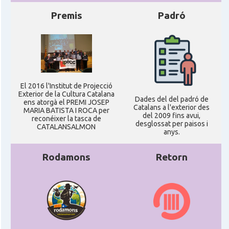
Premis
Padró
El 2016 l'Institut de Projecció
Exterior de la Cultura Catalana
Dades del del padró de
ens atorgà el PREMI JOSEP
Catalans a l'exterior des
MARIA BATISTA I ROCA per
del 2009 fins avui,
reconéixer la tasca de
desglossat per paisos i
CATALANSALMON
anys.
Rodamons
Retorn