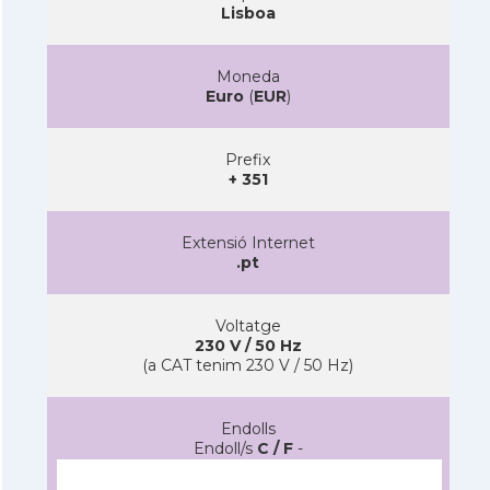
Lisboa
Moneda
Euro
(
EUR
)
Prefix
+ 351
Extensió Internet
.pt
Voltatge
230 V / 50 Hz
(a CAT tenim 230 V / 50 Hz)
Endolls
Endoll/s
C / F
-