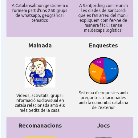
A Catalansalmon gestionem o
A Santjording.com reunim
formem part d'uns 250 grups
les diades de SantJordi
de whatsapp, geogràfics i
que es fan arreu del mon, i
temàtics
expliquem com fer-ne de
manera fàcil i sense
maldecaps logí­stics!
Mainada
Enquestes
Sistema d'enquestes amb
Ví­deos, activitats, grups i
preguntes relacionades
informació audiovisual en
amb la comunitat catalana
català relacionada amb els
de l'exterior
més petits de la casa.
Recomanacions
Jocs