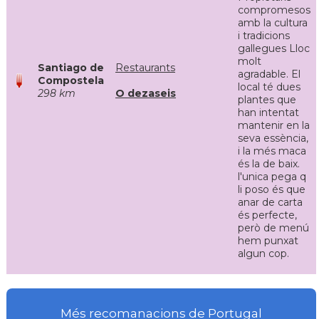
compromesos
amb la cultura
i tradicions
gallegues Lloc
molt
Santiago de
Restaurants
agradable. El
Compostela
local té dues
298 km
O dezaseis
plantes que
han intentat
mantenir en la
seva essència,
i la més maca
és la de baix.
l'unica pega q
li poso és que
anar de carta
és perfecte,
però de menú
hem punxat
algun cop.
Més recomanacions de Portugal