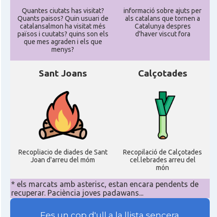
Quantes ciutats has visitat?
informació sobre ajuts per
Quants paisos? Quin usuari de
als catalans que tornen a
catalansalmon ha visitat més
Catalunya despres
països i cuutats? quins son els
d'haver viscut fora
que mes agraden i els que
menys?
Sant Joans
Calçotades
Recopliacio de diades de Sant
Recopilació de Calçotades
Joan d'arreu del móm
cel.lebrades arreu del
món
* els marcats amb asterisc, estan encara pendents de
recuperar. Paciència joves padawans...
Fes un cop d'ull a la llista sencera