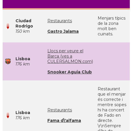
Menjars típics
Ciudad
Restaurants
de la zona
Rodrigo
molt ben
150 km
Gastro Jalama
cuinats.
Llocs per veure el
Barça (ves a
Lisboa
CULERSALMON.com)
176 km
Snooker Aguia Club
Restaurant
que el menjar
és correcte i
mentre sopes
Restaurants
hi ha concert
Lisboa
de Fado en
176 km
Fama d\'alfama
directe.
\r\nSempre