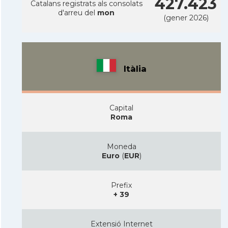
427.423
Catalans registrats als consolats
d'arreu del
mon
(gener 2026)
Itàlia
Capital
Roma
Moneda
Euro
(
EUR
)
Prefix
+ 39
Extensió Internet