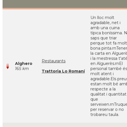
Un lloc molt
agradable, net i
amb una cuina
típica boníssima. 
saps que triar
perque tot fa molt
bona pinta.rnTene
la carta en Alguer
i la mestressa t'at
Restaurants
Alghero
en Alguerès.rnEl
165 km
personal també é
Trattoria Lo Romaní
molt atent i
agradable.Els preu
estan molt bé am
respecte a la
qualitat i quantitat
que
serveixen.rnTruqu
per reservar o no
trobareu taula.