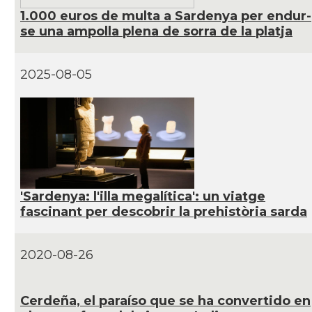
1.000 euros de multa a Sardenya per endur-
se una ampolla plena de sorra de la platja
Consolat
Consolat general a Milano
Consolat
Consolat general a Napoli
2025-08-05
Consolat
Consolat general a Roma
Ambaixada
Ambaixada espanyola a Itàlia
* + ambaixades i consolats
'Sardenya: l'illa megalítica': un viatge
fascinant per descobrir la prehistòria sarda
2020-08-26
Cerdeña, el paraí­so que se ha convertido en