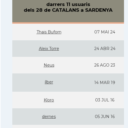
darrers 11 usuaris
dels 28 de CATALANS a SARDENYA
Thais Buforn
07 MAI 24
Aleix Torre
24 ABR 24
Neus
26 AGO 23
ílber
14 MAR 19
Kloro
03 JUL 16
dernes
05 JUN 16