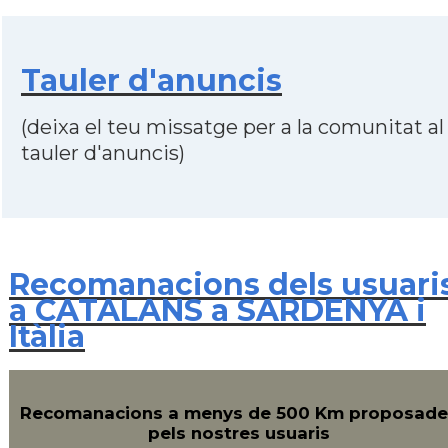
Tauler d'anuncis
(deixa el teu missatge per a la comunitat al
tauler d'anuncis)
Recomanacions dels usuari
a CATALANS a SARDENYA i
Itàlia
Recomanacions a menys de 500 Km proposade
pels nostres usuaris