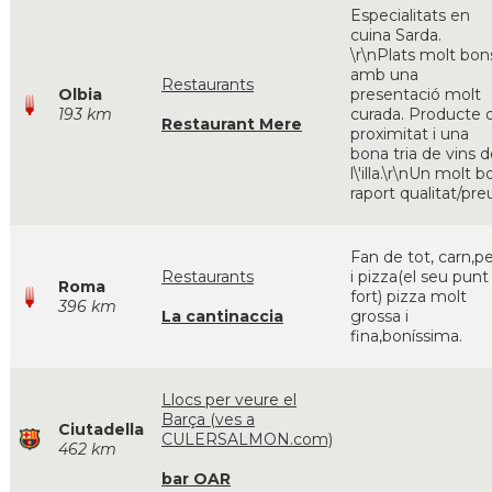
Especialitats en
cuina Sarda.
\r\nPlats molt bon
amb una
Restaurants
Olbia
presentació molt
193 km
curada. Producte 
Restaurant Mere
proximitat i una
bona tria de vins 
l\'illa.\r\nUn molt b
raport qualitat/pre
Fan de tot, carn,pe
Restaurants
i pizza(el seu punt
Roma
fort) pizza molt
396 km
La cantinaccia
grossa i
fina,boníssima.
Llocs per veure el
Barça (ves a
Ciutadella
CULERSALMON.com)
462 km
bar OAR