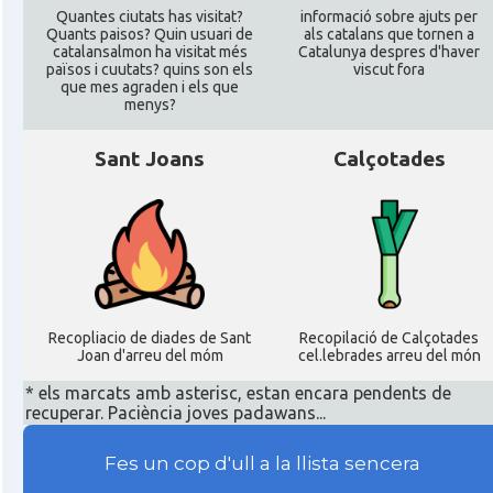
Quantes ciutats has visitat?
informació sobre ajuts per
Quants paisos? Quin usuari de
als catalans que tornen a
catalansalmon ha visitat més
Catalunya despres d'haver
països i cuutats? quins son els
viscut fora
que mes agraden i els que
menys?
Sant Joans
Calçotades
Recopliacio de diades de Sant
Recopilació de Calçotades
Joan d'arreu del móm
cel.lebrades arreu del món
* els marcats amb asterisc, estan encara pendents de
recuperar. Paciència joves padawans...
Fes un cop d'ull a la llista sencera