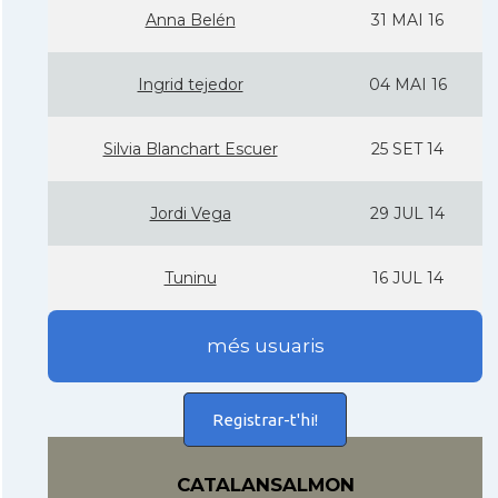
Anna Belén
31 MAI 16
Ingrid tejedor
04 MAI 16
Silvia Blanchart Escuer
25 SET 14
Jordi Vega
29 JUL 14
Tuninu
16 JUL 14
més usuaris
Registrar-t'hi!
CATALANSALMON