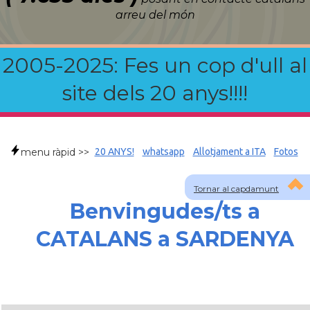
arreu del món
2005-2025: Fes un cop d'ull al
site dels 20 anys!!!!
menu ràpid >>
20 ANYS!
whatsapp
Allotjament a ITA
Fotos
Tornar al capdamunt
Benvingudes/ts a
CATALANS a SARDENYA