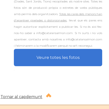
(Diades, Sant Jordis, Tions) recopilades als nostre sites. Totes les
fotos són de producció pròpia o extretes de webs públiques
amb permís dels organitzadors.
Totes les cares dels menors han
d'aparèixer pixelades o distorsionades
, llevat que els pares ens
hagin autoritzar explícitament a publicar-les. Si no és així fes-
nos-ho saber a info@catalansalmon.com. Si hi surts i no vols
aparèixer, contacta amb nosaltres a info@catalansalmon.com
i l'eliminarem o la modificarem perquè no se't reconegui.
Veure totes les fotos
.
Tornar al capdemunt