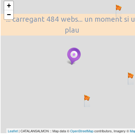
+
−
... carregant 484 webs... un moment si u
plau
Leaflet
| CATALANSALMON :: Map data ©
OpenStreetMap
contributors, Imagery ©
Ma