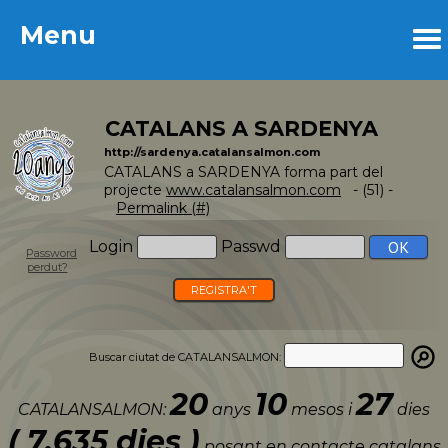
Menu
Menu
CATALANS A SARDENYA
http://sardenya.catalansalmon.com
CATALANS a SARDENYA forma part del
projecte
www.catalansalmon.com
- (51) -
Permalink (#)
Login
Passwd
Password
perdut?
REGISTRA'T
Buscar ciutat de CATALANSALMON:
20
10
27
CATALANSALMON:
anys
mesos i
dies
( 7.635 dies )
posant en contacte catalans