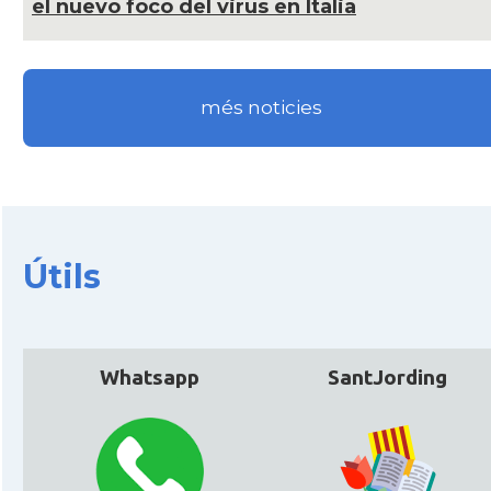
el nuevo foco del virus en Italia
més noticies
Útils
Whatsapp
SantJording