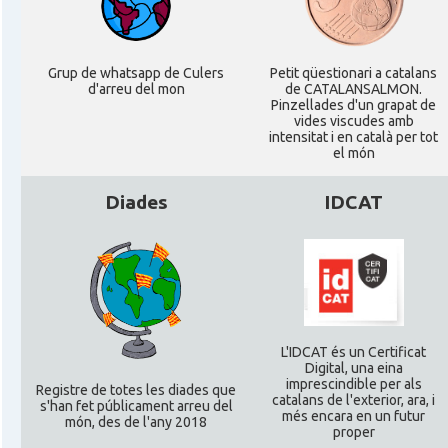
Grup de whatsapp de Culers
Petit qüestionari a catalans
d'arreu del mon
de CATALANSALMON.
Pinzellades d'un grapat de
vides viscudes amb
intensitat i en català per tot
el món
Diades
IDCAT
L'IDCAT és un Certificat
Digital, una eina
imprescindible per als
Registre de totes les diades que
catalans de l'exterior, ara, i
s'han fet públicament arreu del
més encara en un futur
món, des de l'any 2018
proper