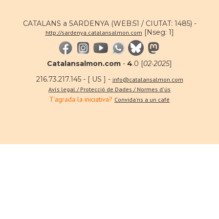
CATALANS a SARDENYA (WEB:51 / CIUTAT: 1485) -
[Nseg: 1]
http://sardenya.catalansalmon.com
Catalansalmon.com
-
4
.0 [
02·2025
]
216.73.217.145 - [ US ] -
info@catalansalmon.com
Avís legal / Protecció de Dades / Normes d'ús
T'agrada la iniciativa?
Convida'ns a un café