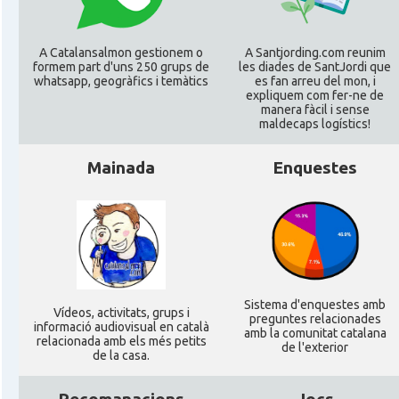
A Catalansalmon gestionem o
A Santjording.com reunim
formem part d'uns 250 grups de
les diades de SantJordi que
whatsapp, geogràfics i temàtics
es fan arreu del mon, i
expliquem com fer-ne de
manera fàcil i sense
maldecaps logí­stics!
Mainada
Enquestes
Sistema d'enquestes amb
Ví­deos, activitats, grups i
preguntes relacionades
informació audiovisual en català
amb la comunitat catalana
relacionada amb els més petits
de l'exterior
de la casa.