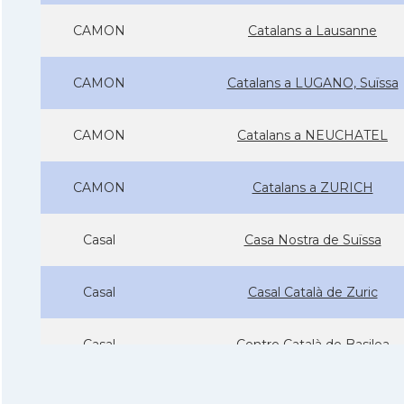
CAMON
Catalans a Lausanne
CAMON
Catalans a LUGANO, Suïssa
CAMON
Catalans a NEUCHATEL
CAMON
Catalans a ZURICH
Casal
Casa Nostra de Suïssa
Casal
Casal Català de Zuric
Casal
Centre Català de Basilea
Casal
Centre Català de Ginebra (CC