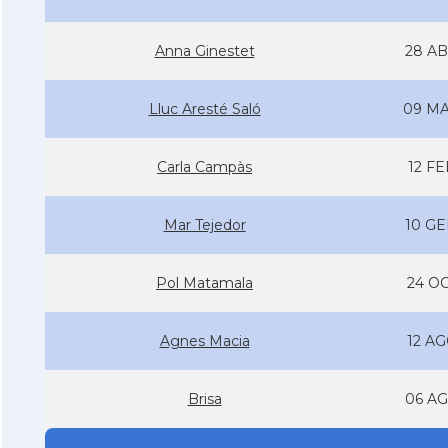
Anna Ginestet
28 AB
Lluc Aresté Saló
09 MA
Carla Campàs
12 FE
Mar Tejedor
10 GE
Pol Matamala
24 OC
Agnes Macia
12 AG
Brisa
06 AG