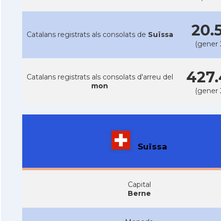
20.
Catalans registrats als consolats de
Suïssa
(gener 
427.
Catalans registrats als consolats d'arreu del
mon
(gener 
Suïssa
Capital
Berne