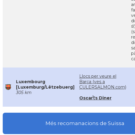
a
f
v
d
s
(s
r
d
s
p
c
Llocs per veure el
Luxembourg
Barça (ves a
[Luxemburg/Lëtzebuerg]
CULERSALMON.com)
305 km
Oscar\'s Diner
Més recomanacions de Suïssa