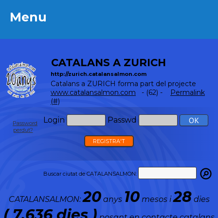
Menu
Menu
CATALANS A ZURICH
http://zurich.catalansalmon.com
Catalans a ZURICH forma part del projecte
www.catalansalmon.com
- (62) -
Permalink
(#)
Login
Passwd
Password
perdut?
REGISTRA'T
Buscar ciutat de CATALANSALMON:
20
10
28
CATALANSALMON:
anys
mesos i
dies
( 7.636 dies )
posant en contacte catalans