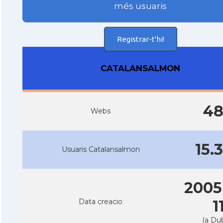
més usuaris
Registrar-t'hi!
CATALANSALMON
4
Webs
15.
Usuaris Catalansalmon
2005
Data creacio
1
(a Dub