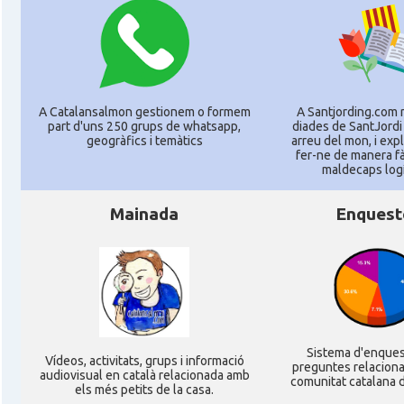
A Catalansalmon gestionem o formem
A Santjording.com 
part d'uns 250 grups de whatsapp,
diades de SantJordi
geogràfics i temàtics
arreu del mon, i ex
fer-ne de manera fà
maldecaps logí­
Mainada
Enquest
Sistema d'enque
Ví­deos, activitats, grups i informació
preguntes relacion
audiovisual en català relacionada amb
comunitat catalana d
els més petits de la casa.