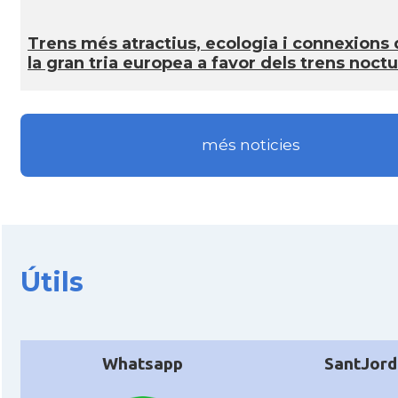
Trens més atractius, ecologia i connexions 
la gran tria europea a favor dels trens noct
més noticies
Útils
Whatsapp
SantJord