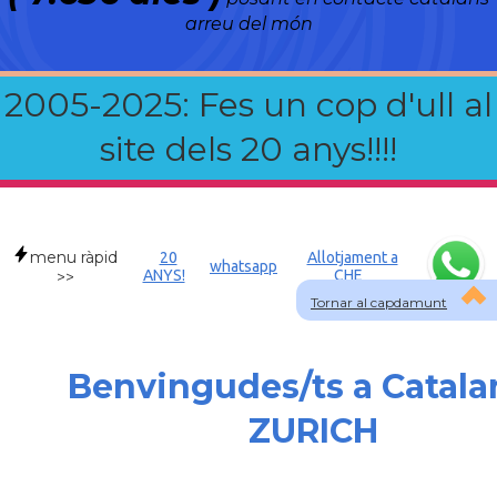
arreu del món
2005-2025: Fes un cop d'ull al
site dels 20 anys!!!!
menu ràpid
20
Allotjament a
whatsapp
ANYS!
CHE
>>
Tornar al capdamunt
Benvingudes/ts a Catala
ZURICH