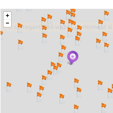
+
−
... carregant 484 webs... un moment si