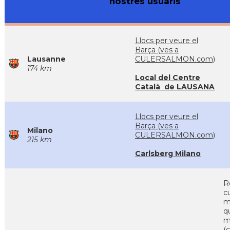
nostres usuaris
Llocs per veure el
Barça (ves a
Lausanne
CULERSALMON.com)
174 km
Local del Centre
Català de LAUSANA
Llocs per veure el
Barça (ves a
Milano
CULERSALMON.com)
215 km
Carlsberg Milano
R
c
m
q
m
(