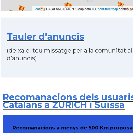
Leaflet
| CATALANSALMON :: Map data ©
OpenStreetMap
contribut
Tauler d'anuncis
(deixa el teu missatge per a la comunitat al
d'anuncis)
Recomanacions dels usuari
Catalans a ZURICH i Suïssa
Recomanacions a menys de 500 Km proposa