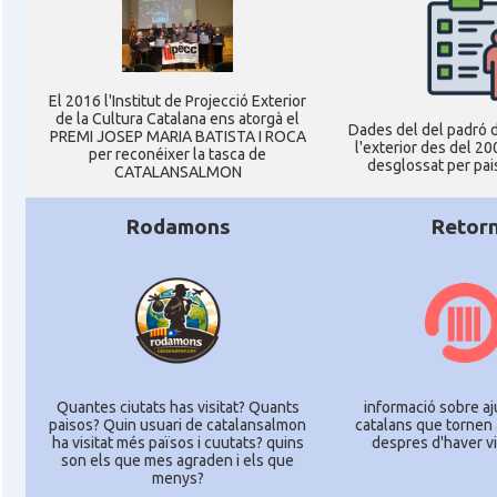
El 2016 l'Institut de Projecció Exterior
de la Cultura Catalana ens atorgà el
Dades del del padró d
PREMI JOSEP MARIA BATISTA I ROCA
l'exterior des del 20
per reconéixer la tasca de
desglossat per pais
CATALANSALMON
Rodamons
Retor
Quantes ciutats has visitat? Quants
informació sobre aj
paisos? Quin usuari de catalansalmon
catalans que tornen 
ha visitat més països i cuutats? quins
despres d'haver vi
son els que mes agraden i els que
menys?