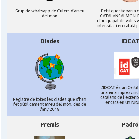
Grup de whatsapp de Culers d'arreu
Petit qüestionari a 
del mon
CATALANSALMON. P
d'un grapat de vides 
intensitat i en català 
Diades
IDCA
L'IDCAT és un Certifi
una eina imprescindi
catalans de l'exterior
Registre de totes les diades que s'han
encara en un futu
fet públicament arreu del món, des de
l'any 2018
Premis
Padró