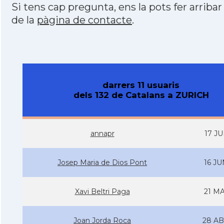
Si tens cap pregunta, ens la pots fer arribar
de la
pàgina de contacte
.
darrers 11 usuaris
dels 132 de Catalans a ZURICH
annapr
17 JU
Josep Maria de Dios Pont
16 JU
Xavi Beltri Paga
21 MA
Joan Jorda Roca
28 AB