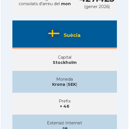
consolats d'arreu del
mon
(gener 2026)
Suècia
Capital
Stockholm
Moneda
Krona
(
SEK
)
Prefix
+ 46
Extensió Internet
.se