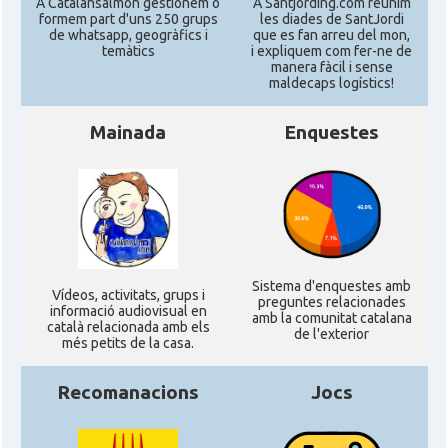
A Catalansalmon gestionem o
A Santjording.com reunim
formem part d'uns 250 grups
les diades de SantJordi
de whatsapp, geogràfics i
que es fan arreu del mon,
temàtics
i expliquem com fer-ne de
manera fàcil i sense
maldecaps logí­stics!
Mainada
Enquestes
Sistema d'enquestes amb
Ví­deos, activitats, grups i
preguntes relacionades
informació audiovisual en
amb la comunitat catalana
català relacionada amb els
de l'exterior
més petits de la casa.
Recomanacions
Jocs