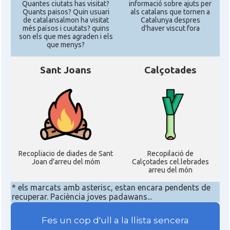
Quantes ciutats has visitat?
informació sobre ajuts per
Quants paisos? Quin usuari
als catalans que tornen a
de catalansalmon ha visitat
Catalunya despres
més països i cuutats? quins
d'haver viscut fora
son els que mes agraden i els
que menys?
Sant Joans
Calçotades
Recopliacio de diades de Sant
Recopilació de
Joan d'arreu del móm
Calçotades cel.lebrades
arreu del món
* els marcats amb asterisc, estan encara pendents de
recuperar. Paciència joves padawans...
Fes un cop d'ull a la llista sencera