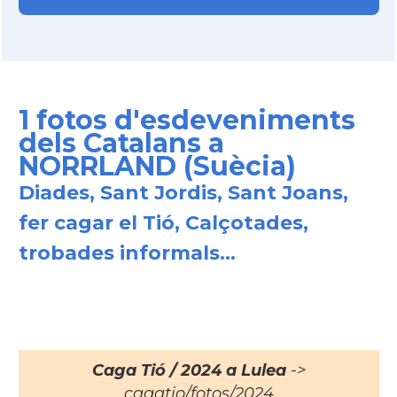
1 fotos d'esdeveniments
dels Catalans a
NORRLAND (Suècia)
Diades, Sant Jordis, Sant Joans,
fer cagar el Tió, Calçotades,
trobades informals...
Caga Tió / 2024 a Lulea
->
cagatio/fotos/2024