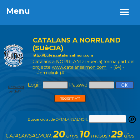
Menu
Menu
CATALANS A NORRLAND
(SUèCIA)
http://Lulea.catalansalmon.com
Catalans a NORRLAND (Suècia) forma part del
projecte
www.catalansalmon.com
- (64) -
Permalink (#)
Login
Passwd
Password
perdut?
REGISTRA'T
Buscar ciutat de CATALANSALMON:
20
10
29
CATALANSALMON:
anys
mesos i
dies