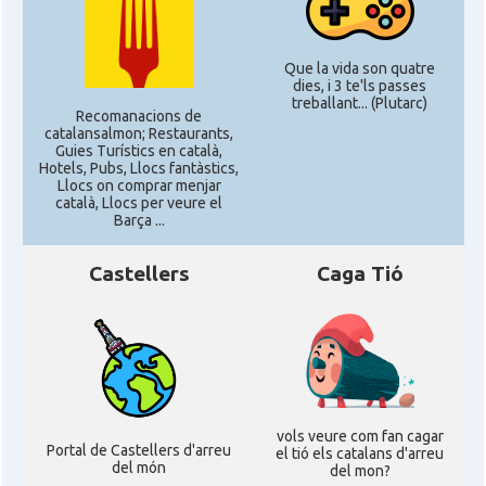
Que la vida son quatre
dies, i 3 te'ls passes
treballant... (Plutarc)
Recomanacions de
catalansalmon; Restaurants,
Guies Turístics en català,
Hotels, Pubs, Llocs fantàstics,
Llocs on comprar menjar
català, Llocs per veure el
Barça ...
Castellers
Caga Tió
vols veure com fan cagar
Portal de Castellers d'arreu
el tió els catalans d'arreu
del món
del mon?