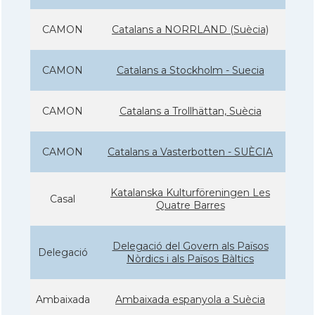
CAMON
Catalans a NORRLAND (Suècia)
CAMON
Catalans a Stockholm - Suecia
CAMON
Catalans a Trollhättan, Suècia
CAMON
Catalans a Vasterbotten - SUÈCIA
Katalanska Kulturföreningen Les
Casal
Quatre Barres
Delegació del Govern als Països
Delegació
Nòrdics i als Països Bàltics
Ambaixada
Ambaixada espanyola a Suècia