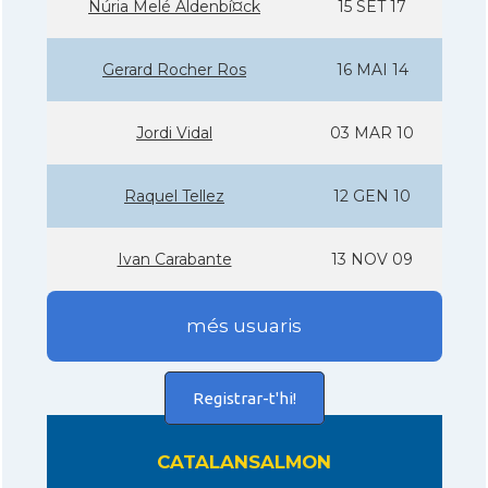
Núria Melé Aldenbí¤ck
15 SET 17
Gerard Rocher Ros
16 MAI 14
Jordi Vidal
03 MAR 10
Raquel Tellez
12 GEN 10
Ivan Carabante
13 NOV 09
més usuaris
Registrar-t'hi!
CATALANSALMON