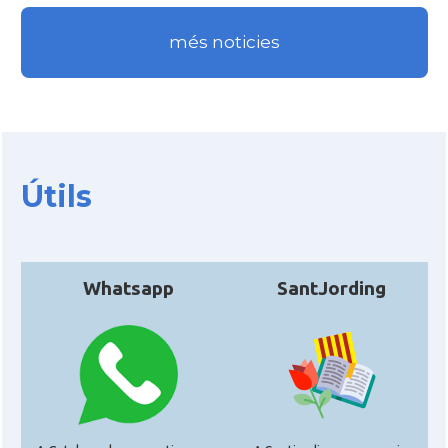
més noticies
Útils
Whatsapp
SantJording