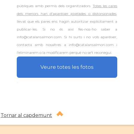
públiques amb permís dels organitzadors.
Totes les cares
dels menors han d'aparèixer pixelades o distorsionades
,
llevat que els pares ens hagin autoritzar explícitament a
publicar-les. Si no és així fes-nos-ho saber a
info@catalansalmon.com. Si hi surts i no vols aparèixer,
contacta amb nosaltres a info@catalansalmon.com i
l'eliminarem o la modificarem perquè no se't reconegui.
Veure totes les fotos
.
Tornar al capdemunt