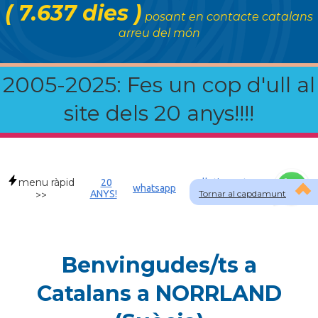
( 7.637 dies )
posant en contacte catalans
arreu del món
2005-2025: Fes un cop d'ull al
site dels 20 anys!!!!
menu ràpid
20
Allotjament a
whatsapp
ANYS!
Tornar al capdamunt
SWE
>>
Benvingudes/ts a
Catalans a NORRLAND