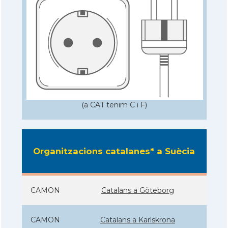
(a CAT tenim C i F)
Organitzacions catalanes* a Suècia
CAMON
Catalans a Göteborg
CAMON
Catalans a Karlskrona