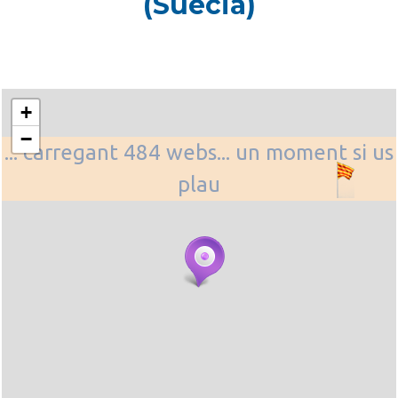
(Suècia)
+
−
... carregant 484 webs... un moment si us
plau