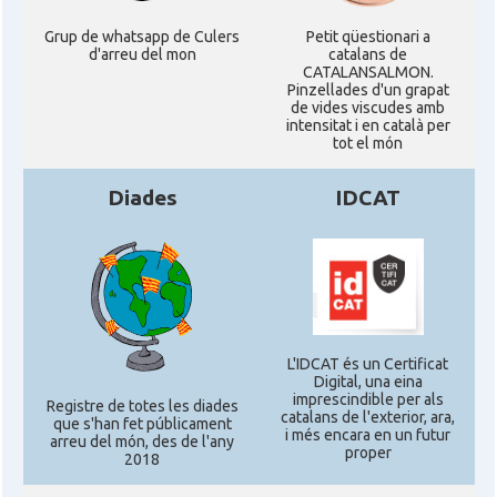
Grup de whatsapp de Culers
Petit qüestionari a
d'arreu del mon
catalans de
CATALANSALMON.
Pinzellades d'un grapat
de vides viscudes amb
intensitat i en català per
tot el món
Diades
IDCAT
L'IDCAT és un Certificat
Digital, una eina
imprescindible per als
Registre de totes les diades
catalans de l'exterior, ara,
que s'han fet públicament
i més encara en un futur
arreu del món, des de l'any
proper
2018