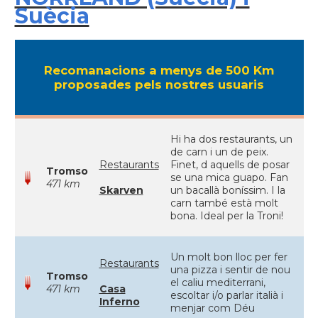
Suècia
Recomanacions a menys de 500 Km
proposades pels nostres usuaris
Hi ha dos restaurants, un
de carn i un de peix.
Restaurants
Finet, d aquells de posar
Tromso
se una mica guapo. Fan
471 km
Skarven
un bacallà boníssim. I la
carn també està molt
bona. Ideal per la Troni!
Un molt bon lloc per fer
Restaurants
una pizza i sentir de nou
Tromso
el caliu mediterrani,
471 km
Casa
escoltar i/o parlar italià i
Inferno
menjar com Déu