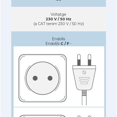
Voltatge
230 V / 50 Hz
(a CAT tenim 230 V / 50 Hz)
Endolls
Endoll/s
C / F
-