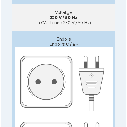
Voltatge
220 V / 50 Hz
(a CAT tenim 230 V / 50 Hz)
Endolls
Endoll/s
C / E
-