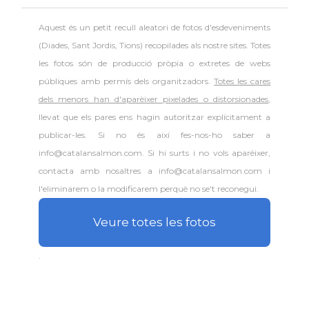
Aquest és un petit recull aleatori de
fotos d'esdeveniments
(Diades, Sant Jordis, Tions) recopilades als nostre sites. Totes
les fotos són de producció pròpia o extretes de webs
públiques amb permís dels organitzadors.
Totes les cares
dels menors han d'aparèixer pixelades o distorsionades
,
llevat que els pares ens hagin autoritzar explícitament a
publicar-les. Si no és així fes-nos-ho saber a
info@catalansalmon.com. Si hi surts i no vols aparèixer,
contacta amb nosaltres a info@catalansalmon.com i
l'eliminarem o la modificarem perquè no se't reconegui.
Veure totes les fotos
.