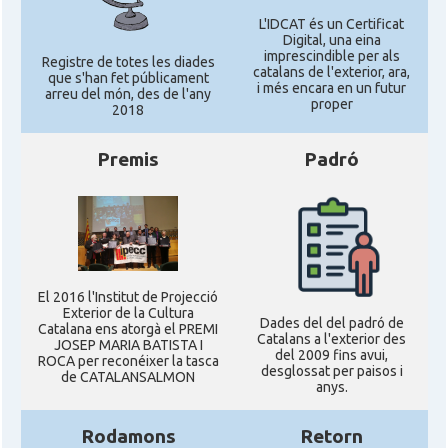
L'IDCAT és un Certificat
Digital, una eina
imprescindible per als
Registre de totes les diades
catalans de l'exterior, ara,
que s'han fet públicament
i més encara en un futur
arreu del món, des de l'any
proper
2018
Premis
Padró
El 2016 l'Institut de Projecció
Exterior de la Cultura
Dades del del padró de
Catalana ens atorgà el PREMI
Catalans a l'exterior des
JOSEP MARIA BATISTA I
del 2009 fins avui,
ROCA per reconéixer la tasca
desglossat per paisos i
de CATALANSALMON
anys.
Rodamons
Retorn