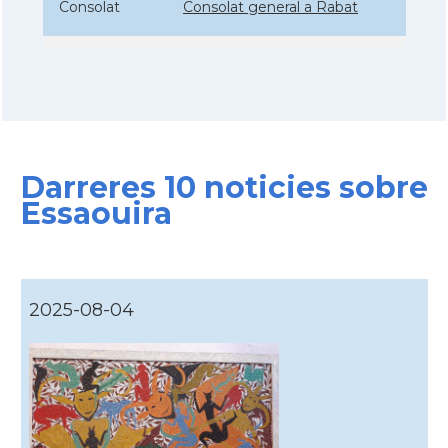
Consolat
Consolat general a Rabat
Consolat
Consolat general a Tanger
Consolat
Consolat general a Tétouan
Darreres 10 noticies sobre
Ambaixada
Ambaixada espanyola a Marroc
Essaouira
* + ambaixades i consolats
2025-08-04