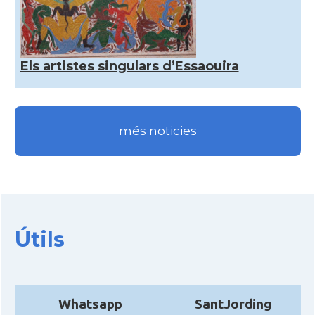
Els artistes singulars d’Essaouira
més noticies
Útils
Whatsapp
SantJording