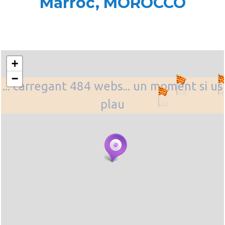
Marroc, MOROCCO
+
−
... carregant 484 webs... un moment si us
plau