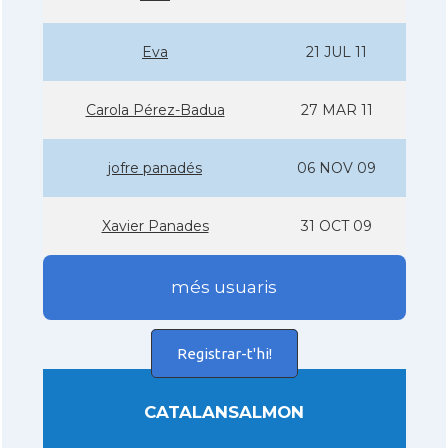
Eva
21 JUL 11
Carola Pérez-Badua
27 MAR 11
jofre panadés
06 NOV 09
Xavier Panades
31 OCT 09
més usuaris
Registrar-t'hi!
CATALANSALMON