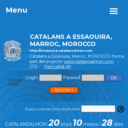
Menu
Menu
CATALANS A ESSAOUIRA,
MARROC, MOROCCO
http://essaouira.catalansalmon.com
Catalans a Essaouira, Marroc, MOROCCO forma
part del projecte
www.catalansalmon.com
-
(73) -
Permalink (#)
Login
Passwd
Password
perdut?
REGISTRA'T
Buscar ciutat de CATALANSALMON:
20
10
28
CATALANSALMON:
anys
mesos i
dies