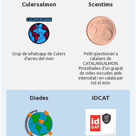
Culersalmon
5centims
Grup de whatsapp de Culers
Petit qüestionari a
d'arreu del mon
catalans de
CATALANSALMON.
Pinzellades d'un grapat
de vides viscudes amb
intensitat i en català per
tot el món
Diades
IDCAT