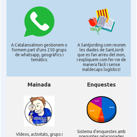
A Catalansalmon gestionem o
A Santjording.com reunim
formem part d'uns 250 grups
les diades de SantJordi
de whatsapp, geogràfics i
que es fan arreu del mon,
temàtics
i expliquem com fer-ne de
manera fàcil i sense
maldecaps logí­stics!
Mainada
Enquestes
Sistema d'enquestes amb
Ví­deos, activitats, grups i
preguntes relacionades