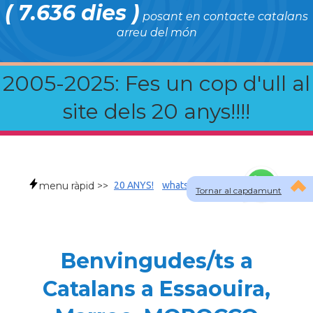
( 7.636 dies )
posant en contacte catalans
arreu del món
2005-2025: Fes un cop d'ull al
site dels 20 anys!!!!
menu ràpid >>
20 ANYS!
whatsapp
faqs
Tornar al capdamunt
Benvingudes/ts a
Catalans a Essaouira,