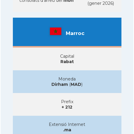
consolats d'arreu del
mon
(gener 2026)
Marroc
Capital
Rabat
Moneda
Dirham
(
MAD
)
Prefix
+ 212
Extensió Internet
.ma