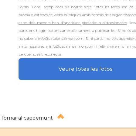
Jordis, Tions) recopilades als nostre sites. Totes les fotos són de
pròpia o extretes de webs públiques amb permís dels organitzador
cares dels menors han d'aparèixer pixelades o distorsionades
, lle
pares ens hagin autoritzar explícitament a publicar-les. Si no és aix
ho saber a info@catalansalmon.com. Si hi surts i no vols aparèixer
amb nosaltres a info@catalansalmon.com i l'eliminarem o la mo
perquè no se't reconegui.
Veure totes les fotos
.
Tornar al capdemunt