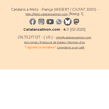
Catalans a Metz - França (WEB:97 / CIUTAT: 3001) -
[Nseg: 1]
http://Metz.catalansalmon.com
Catalansalmon.com
-
4
.0 [
02·2025
]
216.73.217.127 - [ US ] -
info@catalansalmon.com
Avís legal / Protecció de Dades / Normes d'ús
T'agrada la iniciativa?
Convida'ns a un café