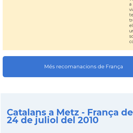
a 
v
te
t
e
u
so
c
Més recomanacions de França
Catalans a Metz - França de
24 de juliol del 2010