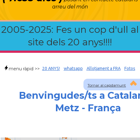
arreu del món
2005-2025: Fes un cop d'ull al
site dels 20 anys!!!!
menu ràpid >>
20 ANYS!
whatsapp
Allotjament a FRA
Fotos
Tornar al capdamunt
Benvingudes/ts a Catala
Metz - França