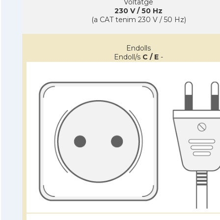
Voltatge
230 V / 50 Hz
(a CAT tenim 230 V / 50 Hz)
Endolls
Endoll/s
C / E
-