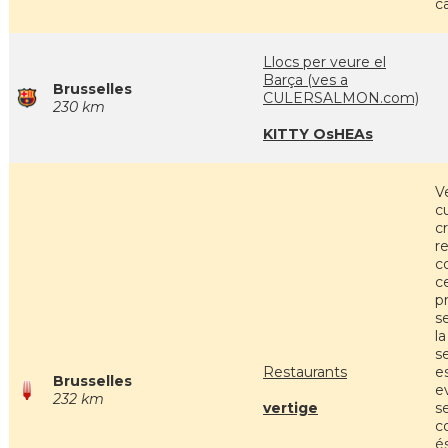
c
Llocs per veure el
Barça (ves a
Brusselles
CULERSALMON.com)
230 km
KITTY OsHEAs
V
c
cr
r
c
c
p
s
la
s
Restaurants
e
Brusselles
e
232 km
vertige
s
co
é