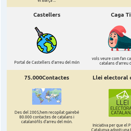
el Barça ...
Acció
Oficina d'ACCIÓ Paris
Castellers
Caga T
Delegació
Delegació del Govern a França
Consolat
Consolat general a Bayonne
vols veure com fan cag
Consolat
Consolat general a Bordeaux
Portal de Castellers d'arreu del món
catalans d'arreu 
Consolat
Consolat general a Lyon
75.000Contactes
Llei electoral
Consolat
Consolat general a Marseille
Consolat
Consolat general a Montpellier
Des del 2005,hem recopilat gairebé
80.000 contactes de catalans i
catalanòfils d'arreu del món.
Iniciativa per que el
Consolat
Consolat general a Paris
Catalunya adopti una L