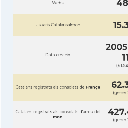
4
Webs
15.
Usuaris Catalansalmon
2005
Data creacio
1
(a Dub
62.
Catalans registrats als consolats de
França
(gener 
427.
Catalans registrats als consolats d'arreu del
mon
(gener 