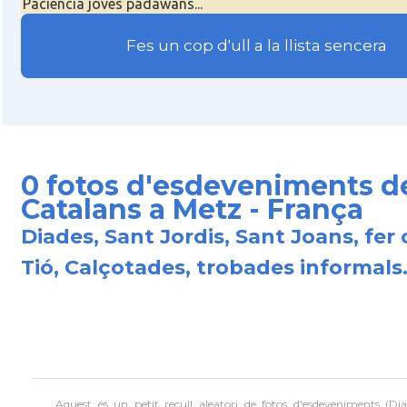
Paciència joves padawans...
Fes un cop d'ull a la llista sencera
0 fotos d'esdeveniments d
Catalans a Metz - França
Diades, Sant Jordis, Sant Joans, fer 
Tió, Calçotades, trobades informals.
Aquest és un petit recull aleatori de
fotos d'esdeveniments (Dia