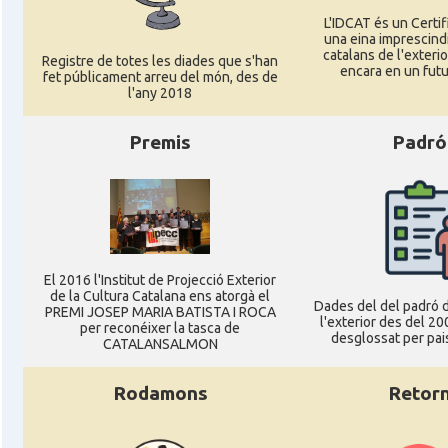
L'IDCAT és un Certifi
una eina imprescindi
catalans de l'exterior
Registre de totes les diades que s'han
encara en un futu
fet públicament arreu del món, des de
l'any 2018
Premis
Padró
El 2016 l'Institut de Projecció Exterior
de la Cultura Catalana ens atorgà el
Dades del del padró d
PREMI JOSEP MARIA BATISTA I ROCA
l'exterior des del 20
per reconéixer la tasca de
desglossat per pais
CATALANSALMON
Rodamons
Retor