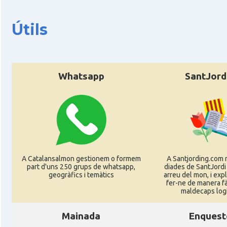
Útils
CAMON
Catalans a PERPINYA
CAMON
Catalans a REIMS
Whatsapp
SantJord
CAMON
Catalans a RENNES
CAMON
Catalans a Rouen
CAMON
Catalans a STRASBOURG
A Catalansalmon gestionem o formem
A Santjording.com 
part d'uns 250 grups de whatsapp,
diades de SantJordi
CAMON
Catalans a Toulouse
geogràfics i temàtics
arreu del mon, i ex
fer-ne de manera fà
maldecaps logí­
CAMON
Catalans a TROYES
Mainada
Enquest