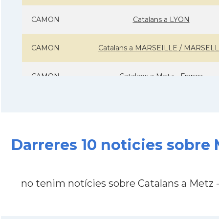
CAMON
Catalans a LYON
CAMON
Catalans a MARSEILLE / MARSEL
CAMON
Catalans a Metz - França
CAMON
Catalans a Montpellier - França
CAMON
Catalans a NANCY
Darreres 10 noticies sobre
CAMON
Catalans a Nantes
no tenim notícies sobre Catalans a Metz 
CAMON
Catalans a Nice, Niça
CAMON
CATALANS A PARIS