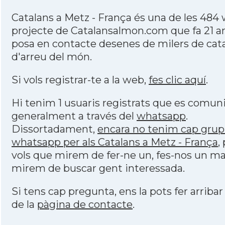
Catalans a Metz - França és una de les 484
projecte de Catalansalmon.com que fa 21 a
posa en contacte desenes de milers de cat
d'arreu del món.
Si vols registrar-te a la web,
fes clic aquí
.
Hi tenim 1 usuaris registrats que es comu
generalment a través del
whatsapp
.
Dissortadament,
encara no tenim cap grup
whatsapp per als Catalans a Metz - França
,
vols que mirem de fer-ne un, fes-nos un mai
mirem de buscar gent interessada.
Si tens cap pregunta, ens la pots fer arribar
de la
pàgina de contacte
.