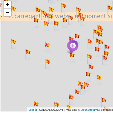
+
−
... carregant 484 webs... un moment si
Leaflet
| CATALANSALMON :: Map data ©
OpenStreetMap
contribut