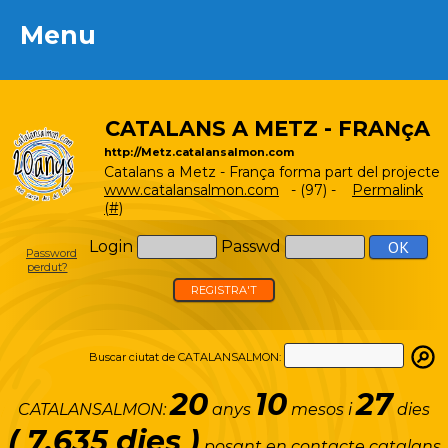
Menu
Menu
CATALANS A METZ - FRANçA
http://Metz.catalansalmon.com
Catalans a Metz - França forma part del projecte
www.catalansalmon.com
- (97) -
Permalink
(#)
Login
Passwd
Password
perdut?
REGISTRA'T
Buscar ciutat de CATALANSALMON:
20
10
27
CATALANSALMON:
anys
mesos i
dies
( 7.635 dies )
posant en contacte catalans