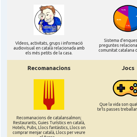
Casal
Ateneu Català de l'Eurodistrict Strasbour
Casal
Casal Català de Grenoble (Maison de Cat
Casal
Casal Català de Nantes "Tirant lo Blan
Sistema d'enque
Ví­deos, activitats, grups i informació
preguntes relacion
audiovisual en català relacionada amb
comunitat catalana d
els més petits de la casa.
Casal
Casal Català de Tolosa de Llenguad
Recomanacions
Jocs
Casal
Casal de Catalunya de París
Casal
Centre Català d'Occitània
Que la vida son quat
te'ls passes treballant
Casal
Centre Cultural Català - Casal Jaume I de
Recomanacions de catalansalmon;
Restaurants, Guies Turístics en català,
Hotels, Pubs, Llocs fantàstics, Llocs on
Casal
Cercle Català de Marsella
comprar menjar català, Llocs per veure