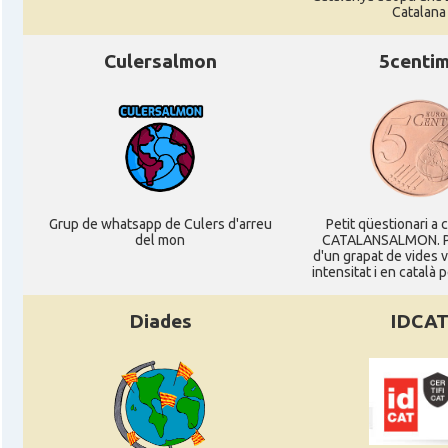
Catalana
Consolat
Consolat general a Pau
Culersalmon
5centi
Consolat
Consolat general a Perpinyà
Consolat
Consolat general a Strasbourg
Consolat
Consolat general a Toulouse
Grup de whatsapp de Culers d'arreu
Petit qüestionari a 
del mon
CATALANSALMON. P
d'un grapat de vides 
intensitat i en català 
Ambaixada
Ambaixada espanyola a França
* + ambaixades i consolats
Diades
IDCA