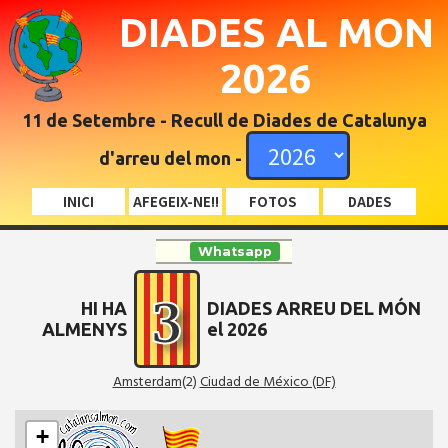
DIADES AL MON
2026
11 de Setembre - Recull de Diades de Catalunya
d'arreu del mon -
INICI
AFEGEIX-NE!!
FOTOS
DADES
Whatsapp
3
HI HA
DIADES ARREU DEL MÓN
ALMENYS
el 2026
Amsterdam
(2)
Ciudad de México (DF)
+