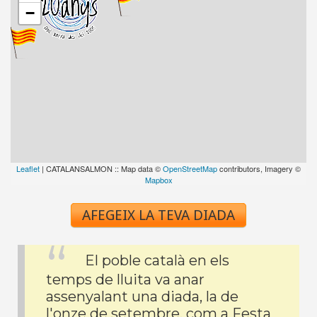
−
Leaflet
| CATALANSALMON :: Map data ©
OpenStreetMap
contributors, Imagery ©
Mapbox
AFEGEIX LA TEVA DIADA
El poble català en els
temps de lluita va anar
assenyalant una diada, la de
l'onze de setembre, com a Festa