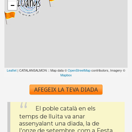
−
Leaflet
| CATALANSALMON :: Map data ©
OpenStreetMap
contributors, Imagery ©
Mapbox
AFEGEIX LA TEVA DIADA
El poble català en els
temps de lluita va anar
assenyalant una diada, la de
l'onze de setembre, com a Festa