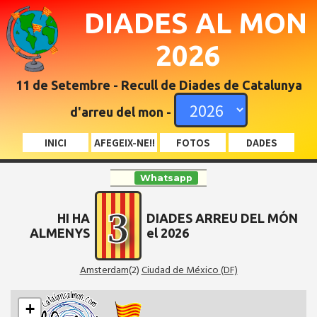
DIADES AL MON
2026
11 de Setembre - Recull de Diades de Catalunya
d'arreu del mon -
INICI
AFEGEIX-NE!!
FOTOS
DADES
Whatsapp
3
HI HA
DIADES ARREU DEL MÓN
ALMENYS
el 2026
Amsterdam
(2)
Ciudad de México (DF)
+