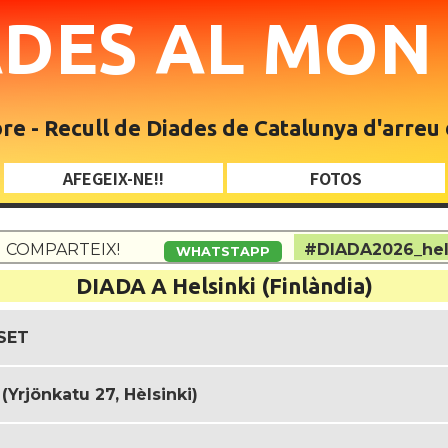
ADES AL MO
e - Recull de Diades de Catalunya d'arreu
AFEGEIX-NE!!
FOTOS
COMPARTEIX!
#DIADA2026_hel
WHATSTAPP
DIADA A Helsinki (Finlàndia)
 SET
(Yrjönkatu 27, Hèlsinki)