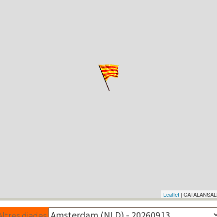
Leaflet
| CATALANSALM
Altres diades