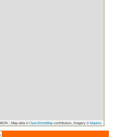
ON :: Map data ©
OpenStreetMap
contributors, Imagery ©
Mapbox