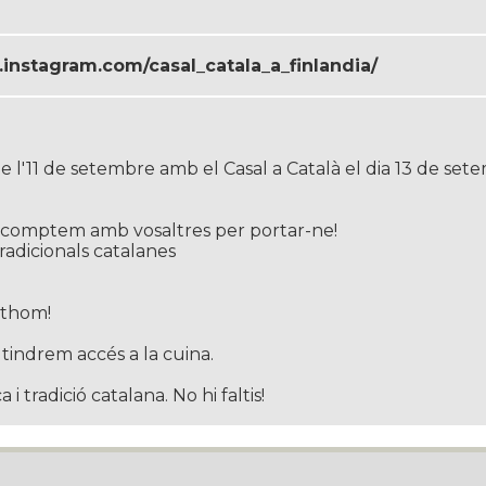
.instagram.com/casal_catala_a_finlandia/
e l'11 de setembre amb el Casal a Català el dia 13 de sete
– comptem amb vosaltres per portar-ne!
tradicionals catalanes
othom!
indrem accés a la cuina.
 tradició catalana. No hi faltis!