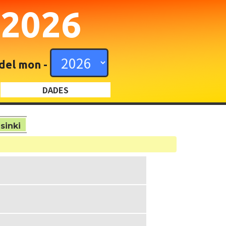
N
2026
 del mon -
DADES
sinki