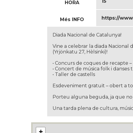
15
HORA
https://www
Més INFO
Diada Nacional de Catalunya!
Vine a celebrar la diada Nacional d
(Yrjönkatu 27, Hèlsinki)!
•⁠ ⁠Concurs de coques de recapte 
•⁠ ⁠Concert de música folk i danses 
•⁠ ⁠Taller de castells
Esdeveniment gratuït – obert a t
Porteu alguna beguda, ja que no t
Una tarda plena de cultura, música i
+