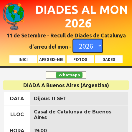
DIADES AL MON
2026
11 de Setembre - Recull de Diades de Catalunya
d'arreu del mon -
INICI
AFEGEIX-NE!!
FOTOS
DADES
Whatsapp
DIADA A Buenos Aires (Argentina)
DATA
Dijous 11 SET
Casal de Catalunya de Buenos
LLOC
Aires
HORA
19:00