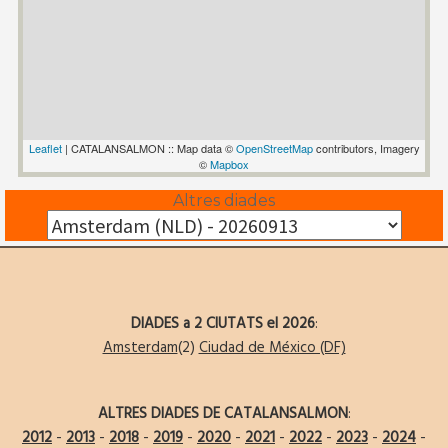
Leaflet
| CATALANSALMON :: Map data ©
OpenStreetMap
contributors, Imagery
©
Mapbox
Altres diades
DIADES a 2 CIUTATS el 2026
:
Amsterdam
(2)
Ciudad de México (DF)
ALTRES DIADES DE CATALANSALMON
:
2012
-
2013
-
2018
-
2019
-
2020
-
2021
-
2022
-
2023
-
2024
-