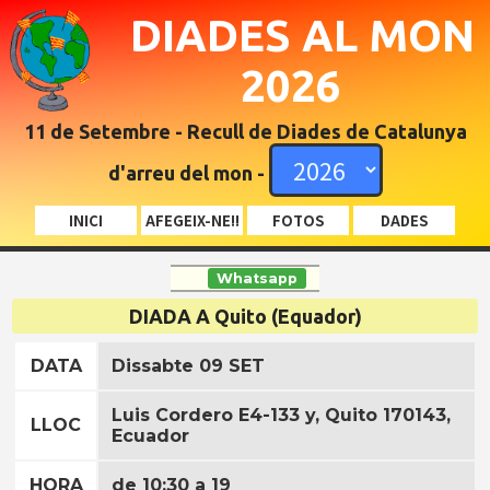
DIADES AL MON
2026
11 de Setembre - Recull de Diades de Catalunya
d'arreu del mon -
INICI
AFEGEIX-NE!!
FOTOS
DADES
Whatsapp
DIADA A Quito (Equador)
DATA
Dissabte 09 SET
Luis Cordero E4-133 y, Quito 170143,
LLOC
Ecuador
HORA
de 10:30 a 19