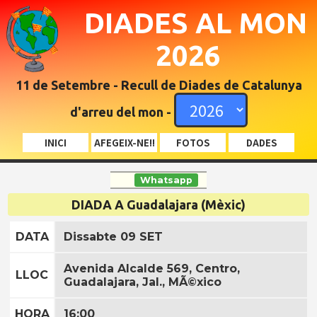
DIADES AL MON
2026
11 de Setembre - Recull de Diades de Catalunya
d'arreu del mon -
INICI
AFEGEIX-NE!!
FOTOS
DADES
Whatsapp
DIADA A Guadalajara (Mèxic)
DATA
Dissabte 09 SET
Avenida Alcalde 569, Centro,
LLOC
Guadalajara, Jal., MÃ©xico
HORA
16:00