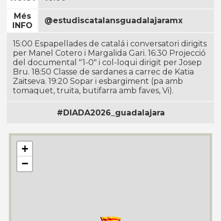
Més
@estudiscatalansguadalajaramx
INFO
15:00 Espapellades de catalá i conversatori dirigits
per Manel Cotero i Margalida Gari. 16:30 Projecció
del documental "1-0" i col-loqui dirigit per Josep
Bru. 18:50 Classe de sardanes a carrec de Katia
Zaitseva. 19:20 Sopar i esbargiment (pa amb
tomaquet, truita, butifarra amb faves, Vi).
#DIADA2026_guadalajara
+
−