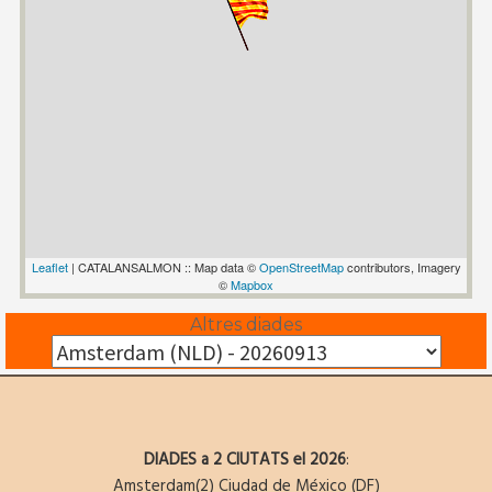
Leaflet
| CATALANSALMON :: Map data ©
OpenStreetMap
contributors, Imagery
©
Mapbox
Altres diades
DIADES a 2 CIUTATS el 2026
:
Amsterdam
(2)
Ciudad de México (DF)