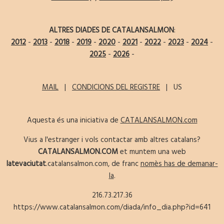
ALTRES DIADES DE CATALANSALMON
:
2012
-
2013
-
2018
-
2019
-
2020
-
2021
-
2022
-
2023
-
2024
-
2025
-
2026
-
MAIL
|
CONDICIONS DEL REGISTRE
| US
Aquesta és una iniciativa de
CATALANSALMON.com
Vius a l'estranger i vols contactar amb altres catalans?
CATALANSALMON.COM
et muntem una web
latevaciutat
.catalansalmon.com, de franc
nomès has de demanar-
la
.
216.73.217.36
https://www.catalansalmon.com/diada/info_dia.php?id=641