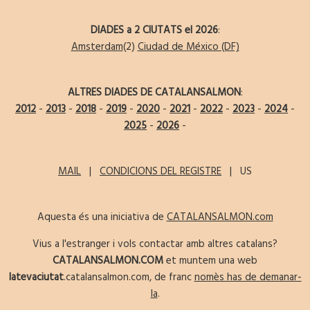
DIADES a 2 CIUTATS el 2026
:
Amsterdam
(2)
Ciudad de México (DF)
ALTRES DIADES DE CATALANSALMON
:
2012
-
2013
-
2018
-
2019
-
2020
-
2021
-
2022
-
2023
-
2024
-
2025
-
2026
-
MAIL
|
CONDICIONS DEL REGISTRE
| US
Aquesta és una iniciativa de
CATALANSALMON.com
Vius a l'estranger i vols contactar amb altres catalans?
CATALANSALMON.COM
et muntem una web
latevaciutat
.catalansalmon.com, de franc
nomès has de demanar-
la
.