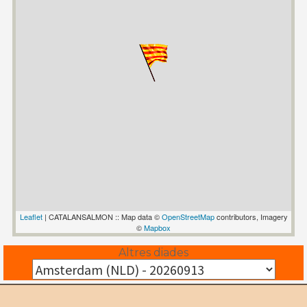
Leaflet
| CATALANSALMON :: Map data ©
OpenStreetMap
contributors, Imagery
©
Mapbox
Altres diades