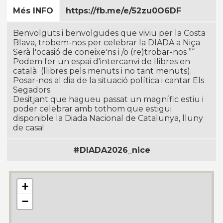
Més INFO
https://fb.me/e/52zu0O6DF
Benvolguts i benvolgudes que viviu per la Costa
Blava, trobem-nos per celebrar la DIADA a Niça
Serà l'ocasió de coneixe'ns i /o (re)trobar-nos ”“
Podem fer un espai d'intercanvi de llibres en
català (llibres pels menuts i no tant menuts).
Posar-nos al dia de la situació polí­tica i cantar Els
Segadors.
Desitjant que hagueu passat un magní­fic estiu i
poder celebrar amb tothom que estigui
disponible la Diada Nacional de Catalunya, lluny
de casa!
#DIADA2026_nice
+
−