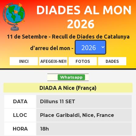
DIADES AL MON
2026
11 de Setembre - Recull de Diades de Catalunya
d'arreu del mon -
INICI
AFEGEIX-NE!!
FOTOS
DADES
Whatsapp
DIADA A Nice (França)
DATA
Dilluns 11 SET
LLOC
Place Garibaldi, Nice, France
HORA
18h