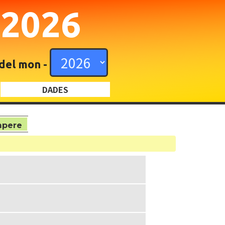
N
2026
 del mon -
DADES
mpere