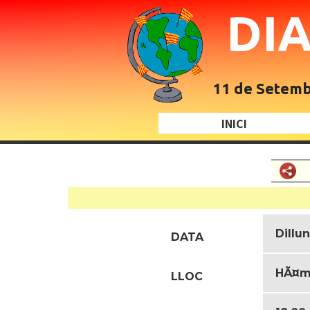
DI
11 de Setembr
INICI
Dillun
DATA
HÃ¤me
LLOC