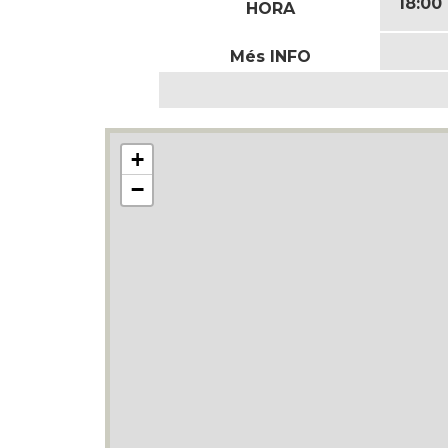
18:00
HORA
Més INFO
+
−