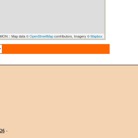
ON :: Map data ©
OpenStreetMap
contributors, Imagery ©
Mapbox
26
-