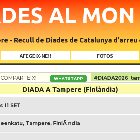
ADES AL MO
e - Recull de Diades de Catalunya d'arreu
AFEGEIX-NE!!
FOTOS
COMPARTEIX!
#DIADA2026_ta
WHATSTAPP
DIADA A Tampere (Finlàndia)
s 11 SET
enkatu, Tampere, FinlÃ ndia