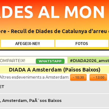
ADES AL MO
e - Recull de Diades de Catalunya d'arreu
AFEGEIX-NE!!
FOTOS
OMPARTEIX!
#DIADA2026_ams
WHATSTAPP
DIADA A Amsterdam (Països Baixos)
Altres esdeveniments a Amsterdam:
- 10:30
- 13:00
ET
, Amsterdam, PaÃ¯sos Baixos