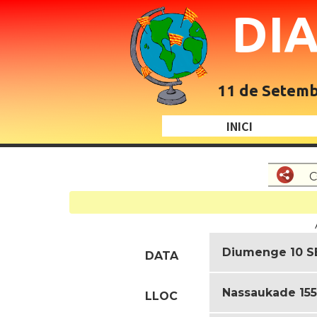
DI
11 de Setembr
INICI
C
Diumenge 10 S
DATA
Nassaukade 155
LLOC