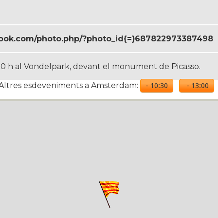
book.com/photo.php/?photo_id{=}687822973387498
4:00 h al Vondelpark, devant el monument de Picasso.
Altres esdeveniments a Amsterdam:
- 10:30
- 13:00