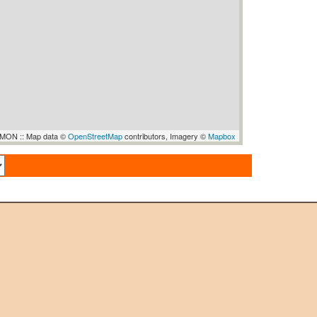
ON :: Map data ©
OpenStreetMap
contributors, Imagery ©
Mapbox