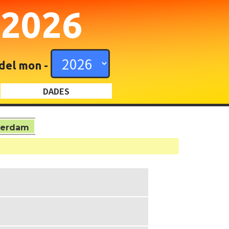
N
2026
 del mon -
DADES
terdam